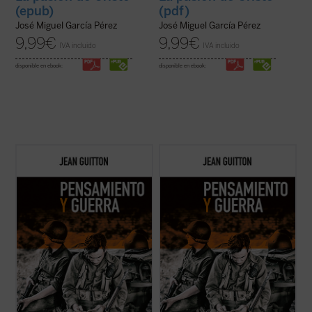
(epub)
(pdf)
José Miguel García Pérez
José Miguel García Pérez
9,99
€
9,99
€
IVA incluido
IVA incluido
disponible en ebook:
disponible en ebook:
A lo largo de estos textos, reeditados
A lo largo de estos textos, reeditados
recientemente con la colaboración de los
recientemente con la colaboración de los
profesores de la Escuela de Guerra de
profesores de la Escuela de Guerra de
Francia, Guitton evidencia la estrecha
Francia, Guitton evidencia la estrecha
vinculación entre el pensamiento
vinculación entre el pensamiento
estratégico y la filosofía, pues «detrás de
estratégico y la filosofía, pues «detrás de
las ...
(ver ficha)
las ...
(ver ficha)