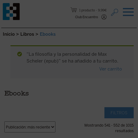
Saltar al contenido.
1 producto
9,99€
Club Encuentro
Inicio
>
Libros
>
Ebooks
“La filosofía y la personalidad de Max
Scheler (epub)” se ha añadido a tu carrito.
Ver carrito
Ebooks
FILTROS
Mostrando 541 - 552 de 1015
resultados