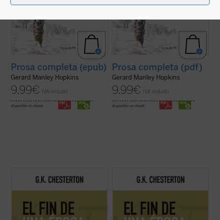
Prosa completa (epub)
Prosa completa (pdf)
Gerard Manley Hopkins
Gerard Manley Hopkins
9,99
€
9,99
€
IVA incluido
IVA incluido
disponible en ebook:
disponible en ebook:
Este volumen, realizado en colaboración
Este volumen, realizado en colaboración
con el Club Chesterton de la Universidad
con el Club Chesterton de la Universidad
San Pablo CEU, es el primero de una serie
San Pablo CEU, es el primero de una serie
que pondrá a disposición de los lectores, en
que pondrá a disposición de los lectores, en
estos tiempos de desconcierto y asfixia, el
estos tiempos de desconcierto y asfixia, el
vigor y la cordura ...
(ver ficha)
vigor y la cordura ...
(ver ficha)