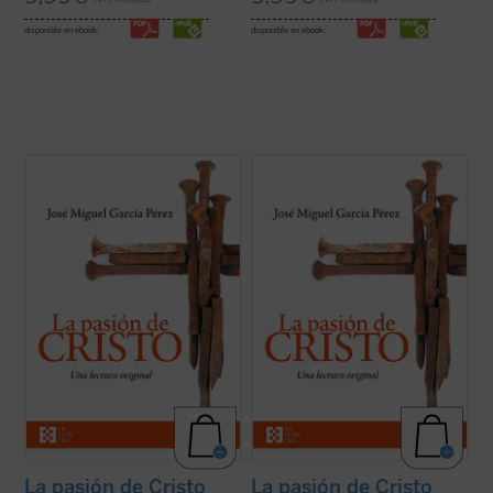
disponible en ebook:
disponible en ebook:
Un análisis atento de los relatos de la
Un análisis atento de los relatos de la
pasión de Cristo que aparecen en los
pasión de Cristo que aparecen en los
cuatro evangelios canónicos revela
cuatro evangelios canónicos revela
llamativas diferencias, incluso
llamativas diferencias, incluso
contradicciones, entre algunos de los
contradicciones, entre algunos de los
pasajes narrados en ellos. El autor de este
pasajes narrados en ellos. El autor de este
libro ofrece, ...
(ver ficha)
libro ofrece, ...
(ver ficha)
La pasión de Cristo
La pasión de Cristo