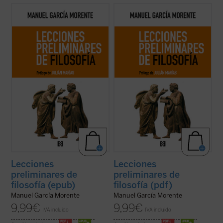
Los lectores y estudiosos de estas
Los lectores y estudiosos de estas
lecciones cuentan con un recorrido que los
lecciones cuentan con un recorrido que los
llevará a entender el porqué y el cómo la
llevará a entender el porqué y el cómo la
humanidad ha llegado hasta aquí. Nacidas
humanidad ha llegado hasta aquí. Nacidas
de un curso impartido por el autor en 1937
de un curso impartido por el autor en 1937
en la universidad argentina de ...
(ver ficha)
en la universidad argentina de ...
(ver ficha)
Lecciones
Lecciones
preliminares de
preliminares de
filosofía (epub)
filosofía (pdf)
Manuel García Morente
Manuel García Morente
9,99
€
9,99
€
IVA incluido
IVA incluido