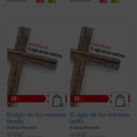
disponible en ebook:
disponible en ebook:
El siglo XX produjo las declaraciones de los
El siglo XX produjo las declaraciones de los
derechos humanos, pero también
derechos humanos, pero también
centenares de millones de víctimas
centenares de millones de víctimas
masacradas en genocidios, guerras civiles
masacradas en genocidios, guerras civiles
y mundiales, deportaciones, aniquilaciones
y mundiales, deportaciones, aniquilaciones
de etnias, clases y grupos religiosos o ...
de etnias, clases y grupos religiosos o ...
(ver ficha)
(ver ficha)
El siglo de los mártires
El siglo de los mártires
(epub)
(pdf)
Andrea Riccardi
Andrea Riccardi
9,99
€
9,99
€
IVA incluido
IVA incluido