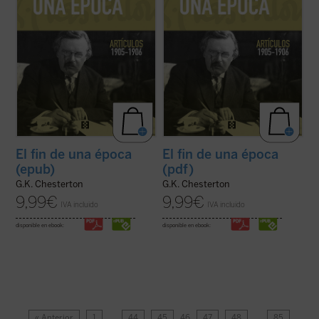
El fin de una época
El fin de una época
(epub)
(pdf)
G.K. Chesterton
G.K. Chesterton
9,99
€
9,99
€
IVA incluido
IVA incluido
disponible en ebook:
disponible en ebook:
« Anterior
1
…
44
45
46
47
48
…
85