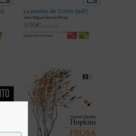
b)
La pasión de Cristo (pdf)
José Miguel García Pérez
9,99
€
IVA incluido
disponible en ebook:
dos
Se publica por primera vez en castellano,
de los
de la mano del filólogo, escritor y
 de
traductor Gabriel Insausti la obra
cha
completa en prosa --a excepción de
algún texto menor-- del poeta inglés
trás de
Gerard Manley Hopkins (1844-1889).
Ejemplo claro del ...
(ver ficha)