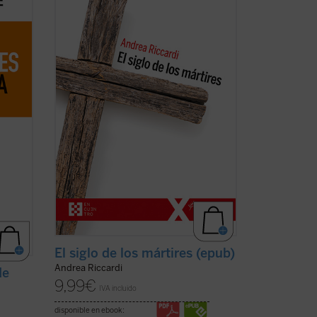
 que
los derechos humanos, pero también
l
centenares de millones de víctimas
ta
masacradas en genocidios, guerras
o por
civiles y mundiales, deportaciones,
aniquilaciones de etnias, clases y grupos
religiosos o ...
(ver ficha)
El siglo de los mártires (epub)
Andrea Riccardi
de
9,99
€
IVA incluido
disponible en ebook: