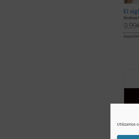
El sig
Andrea 
9,99
disponible
A lo l
recien
profes
Franci
vincul
estrat
las ...
(
Utilizamos c