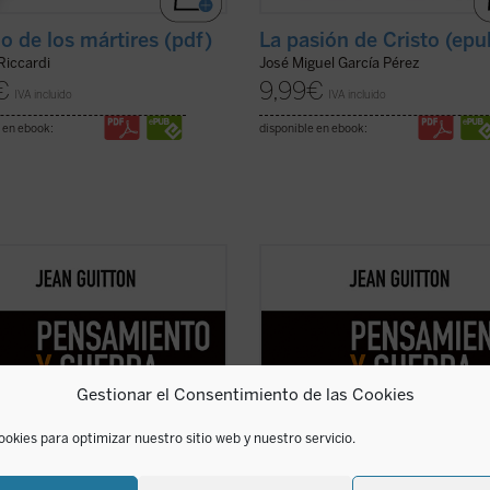
lo de los mártires (pdf)
La pasión de Cristo (epu
Riccardi
José Miguel García Pérez
€
9,99
€
IVA incluido
IVA incluido
 en ebook:
disponible en ebook:
argo de estos textos, reeditados
A lo largo de estos textos, reedita
temente con la colaboración de los
recientemente con la colaboración 
ores de la Escuela de Guerra de
profesores de la Escuela de Guerra
a, Guitton evidencia la estrecha
Francia, Guitton evidencia la estre
ación entre el pensamiento
vinculación entre el pensamiento
égico y la filosofía, pues «detrás de
estratégico y la filosofía, pues «de
Gestionar el Consentimiento de las Cookies
ver ficha)
las ...
(ver ficha)
ookies para optimizar nuestro sitio web y nuestro servicio.