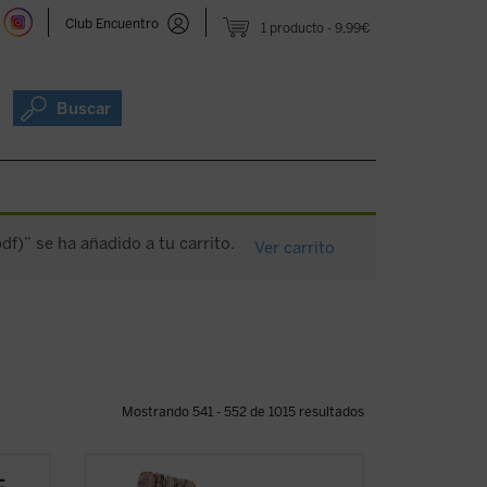
Club Encuentro
1 producto
9,99€
Buscar
df)” se ha añadido a tu carrito.
Ver carrito
Mostrando 541 - 552 de 1015 resultados
El siglo XX produjo las declaraciones de