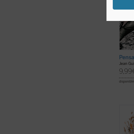
Pensa
Jean Gu
9,99
disponible
Se pub
de la 
traduc
comple