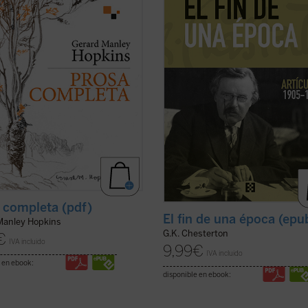
texto menor-- del poeta inglés
lectores, en estos tiempos de
 Manley Hopkins (1844-1889).
desconcierto y asfixia, el vigor y la
 claro del ...
(ver ficha)
cordura ...
(ver ficha)
 completa (pdf)
El fin de una época (epu
Manley Hopkins
G.K. Chesterton
€
IVA incluido
9,99
€
IVA incluido
 en ebook:
disponible en ebook: