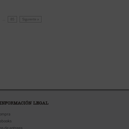
…
85
Siguiente »
 INFORMACIÓN LEGAL
compra
 ebooks
os de entrega