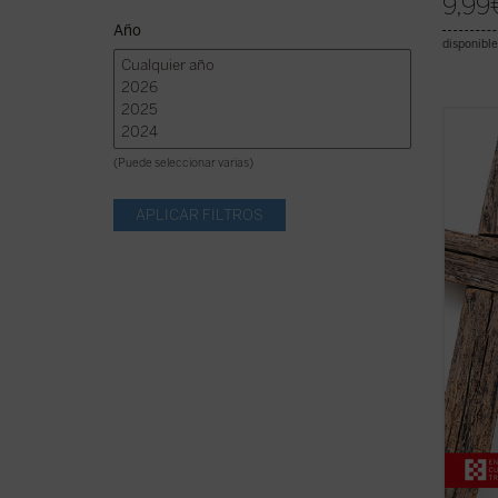
9,99
Año
disponible
El sig
los de
(Puede seleccionar varias)
centen
masacr
civile
aniqui
religio