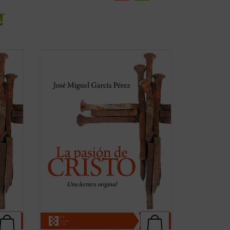
 la
Un análisis atento de los relatos de la
os
pasión de Cristo que aparecen en los
cuatro evangelios canónicos revela
llamativas diferencias, incluso
los
contradicciones, entre algunos de los
 de
pasajes narrados en ellos. El autor de
este libro ofrece, ...
(ver ficha)