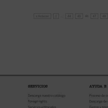
« Anterior
1
…
44
45
46
47
48
SERVICIOS
AYUDA E
Descarga nuestro catálogo
Proceso de 
Foreign rights
Descarga de
Servicios editoriales
Gastos y plaz