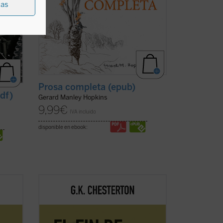
ias
Prosa completa (epub)
df)
Gerard Manley Hopkins
9,99
€
IVA incluido
disponible en ebook:
ación
Este volumen, realizado en colaboración
rsidad
con el Club Chesterton de la Universidad
na
San Pablo CEU, es el primero de una
os
serie que pondrá a disposición de los