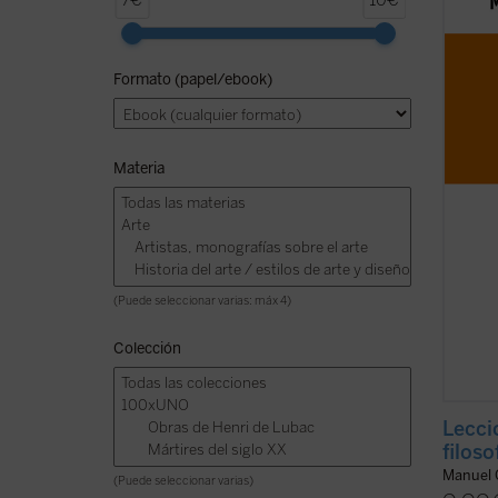
7€
10€
leccio
los ll
cómo l
Formato (papel/ebook)
aquí. 
el aut
argent
Materia
(Puede seleccionar varias: máx 4)
Colección
Lecci
filoso
Manuel 
(Puede seleccionar varias)