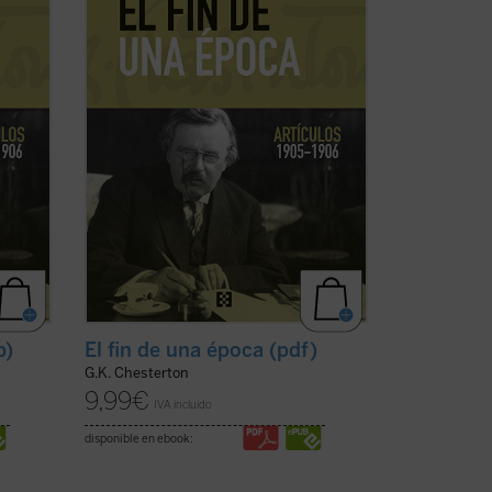
lectores, en estos tiempos de
desconcierto y asfixia, el vigor y la
cordura ...
(ver ficha)
b)
El fin de una época (pdf)
G.K. Chesterton
9,99
€
IVA incluido
disponible en ebook: