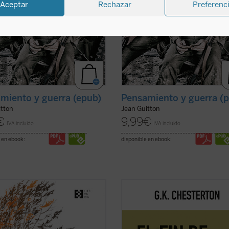
Aceptar
Rechazar
Preferenc
miento y guerra (epub)
Pensamiento y guerra (p
itton
Jean Guitton
€
9,99
€
IVA incluido
IVA incluido
 en ebook:
disponible en ebook:
lica por primera vez en castellano,
Este volumen, realizado en colabor
mano del filólogo, escritor y
con el Club Chesterton de la Unive
tor Gabriel Insausti la obra
San Pablo CEU, es el primero de u
ta en prosa --a excepción de
serie que pondrá a disposición de l