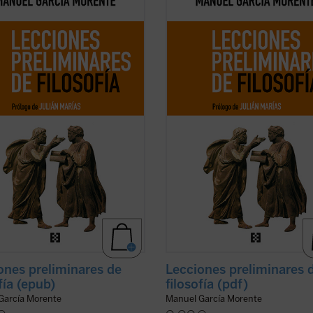
nes cuentan con un recorrido que
lecciones cuentan con un recorrido
evará a entender el porqué y el
los llevará a entender el porqué y e
a humanidad ha llegado hasta
cómo la humanidad ha llegado has
Nacidas de un curso impartido por
aquí. Nacidas de un curso impartid
or en 1937 en la universidad
el autor en 1937 en la universidad
ina de ...
(ver ficha)
argentina de ...
(ver ficha)
ones preliminares de
Lecciones preliminares 
fía (epub)
filosofía (pdf)
García Morente
Manuel García Morente