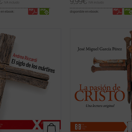
€
9,99
€
IVA incluido
IVA incluido
 en ebook:
disponible en ebook:
lo XX produjo las declaraciones de
Un análisis atento de los relatos de
rechos humanos, pero también
pasión de Cristo que aparecen en l
ares de millones de víctimas
cuatro evangelios canónicos revela
adas en genocidios, guerras
llamativas diferencias, incluso
s y mundiales, deportaciones,
contradicciones, entre algunos de 
laciones de etnias, clases y grupos
pasajes narrados en ellos. El autor
sos o ...
(ver ficha)
este libro ofrece, ...
(ver ficha)