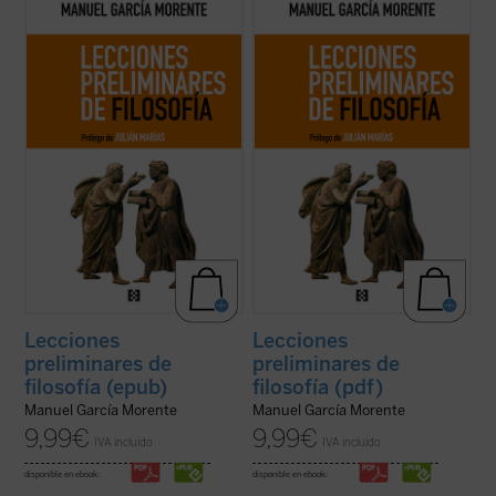
Los lectores y estudiosos de estas
Los lectores y estudiosos de estas
lecciones cuentan con un recorrido que los
lecciones cuentan con un recorrido que los
llevará a entender el porqué y el cómo la
llevará a entender el porqué y el cómo la
humanidad ha llegado hasta aquí. Nacidas
humanidad ha llegado hasta aquí. Nacidas
de un curso impartido por el autor en 1937
de un curso impartido por el autor en 1937
en la universidad argentina de ...
(ver ficha)
en la universidad argentina de ...
(ver ficha)
Lecciones
Lecciones
preliminares de
preliminares de
filosofía (epub)
filosofía (pdf)
Manuel García Morente
Manuel García Morente
9,99
€
9,99
€
IVA incluido
IVA incluido
disponible en ebook:
disponible en ebook: