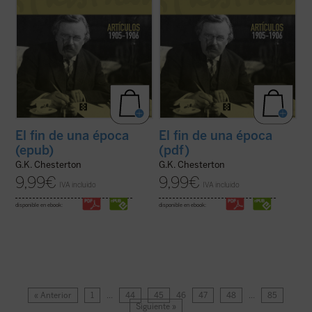
El fin de una época
El fin de una época
(epub)
(pdf)
G.K. Chesterton
G.K. Chesterton
9,99
€
9,99
€
IVA incluido
IVA incluido
disponible en ebook:
disponible en ebook:
« Anterior
1
…
44
45
46
47
48
…
85
Siguiente »