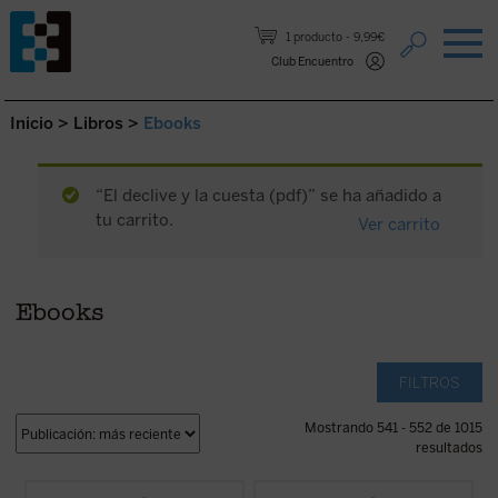
Saltar al contenido.
1 producto
9,99€
Club Encuentro
Inicio
>
Libros
>
Ebooks
“El declive y la cuesta (pdf)” se ha añadido a
tu carrito.
Ver carrito
Ebooks
FILTROS
Mostrando 541 - 552 de 1015
resultados