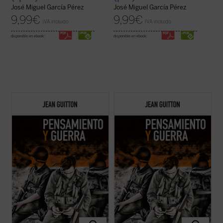
José Miguel García Pérez
José Miguel García Pérez
9,99
€
9,99
€
IVA incluido
IVA incluido
disponible en ebook:
disponible en ebook:
A lo largo de estos textos, reeditados
A lo largo de estos textos, reeditados
recientemente con la colaboración de los
recientemente con la colaboración de los
profesores de la Escuela de Guerra de
profesores de la Escuela de Guerra de
Francia, Guitton evidencia la estrecha
Francia, Guitton evidencia la estrecha
vinculación entre el pensamiento
vinculación entre el pensamiento
estratégico y la filosofía, pues «detrás de
estratégico y la filosofía, pues «detrás de
las ...
(ver ficha)
las ...
(ver ficha)