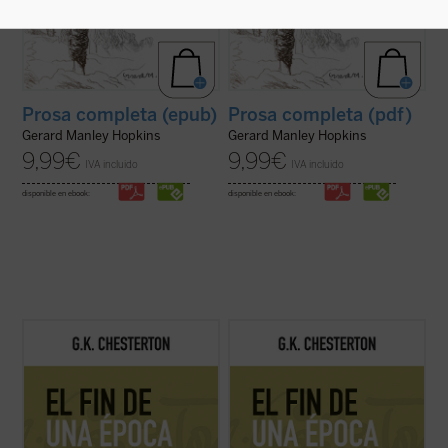
Prosa completa (epub)
Prosa completa (pdf)
Gerard Manley Hopkins
Gerard Manley Hopkins
9,99
€
9,99
€
IVA incluido
IVA incluido
disponible en ebook:
disponible en ebook:
Este volumen, realizado en colaboración
Este volumen, realizado en colaboración
con el Club Chesterton de la Universidad
con el Club Chesterton de la Universidad
San Pablo CEU, es el primero de una serie
San Pablo CEU, es el primero de una serie
que pondrá a disposición de los lectores, en
que pondrá a disposición de los lectores, en
estos tiempos de desconcierto y asfixia, el
estos tiempos de desconcierto y asfixia, el
vigor y la cordura ...
(ver ficha)
vigor y la cordura ...
(ver ficha)