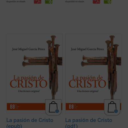
disponible en ebook:
disponible en ebook:
Un análisis atento de los relatos de la
Un análisis atento de los relatos de la
pasión de Cristo que aparecen en los
pasión de Cristo que aparecen en los
cuatro evangelios canónicos revela
cuatro evangelios canónicos revela
llamativas diferencias, incluso
llamativas diferencias, incluso
contradicciones, entre algunos de los
contradicciones, entre algunos de los
pasajes narrados en ellos. El autor de este
pasajes narrados en ellos. El autor de este
libro ofrece, ...
(ver ficha)
libro ofrece, ...
(ver ficha)
La pasión de Cristo
La pasión de Cristo
(epub)
(pdf)