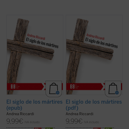
El siglo XX produjo las declaraciones de los
El siglo XX produjo las declaraciones de los
derechos humanos, pero también
derechos humanos, pero también
centenares de millones de víctimas
centenares de millones de víctimas
masacradas en genocidios, guerras civiles
masacradas en genocidios, guerras civiles
y mundiales, deportaciones, aniquilaciones
y mundiales, deportaciones, aniquilaciones
de etnias, clases y grupos religiosos o ...
de etnias, clases y grupos religiosos o ...
(ver ficha)
(ver ficha)
El siglo de los mártires
El siglo de los mártires
(epub)
(pdf)
Andrea Riccardi
Andrea Riccardi
9,99
€
9,99
€
IVA incluido
IVA incluido