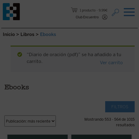
Saltar al contenido.
1 producto
9,99€
Club Encuentro
Inicio
>
Libros
>
Ebooks
“Diario de oración (pdf)” se ha añadido a tu
carrito.
Ver carrito
Ebooks
FILTROS
Mostrando 553 - 564 de 1015
resultados