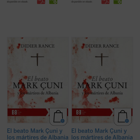
disponible en ebook:
disponible en ebook:
En la Albania comunista tuvo lugar la mayor
En la Albania comunista tuvo lugar la mayor
persecución de la Iglesia católica en el siglo
persecución de la Iglesia católica en el siglo
XX. «Nunca antes había conocido la
XX. «Nunca antes había conocido la
historia algo como lo acontecido en
historia algo como lo acontecido en
Albania... Vuestra experiencia de muerte y
Albania... Vuestra experiencia de muerte y
resurrección --les decía a los ...
(ver ficha)
resurrección --les decía a los ...
(ver ficha)
El beato Mark Çuni y
El beato Mark Çuni y
los mártires de Albania
los mártires de Albania