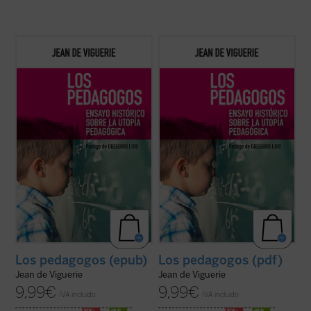
Jean de Viguerie ilumina a los padres sobre
Jean de Viguerie ilumina a los padres sobre
lo que han hecho algunos de los más
lo que han hecho algunos de los más
conocidos pedagogos contemporáneos,
conocidos pedagogos contemporáneos,
como Freinet, Ferrière, Piaget, Meirieu:
como Freinet, Ferrière, Piaget, Meirieu:
desarrollar los sistemas utópicos
desarrollar los sistemas utópicos
propuestos hace siglos por pensadores
propuestos hace siglos por pensadores
como Erasmo o ...
(ver ficha)
como Erasmo o ...
(ver ficha)
Los pedagogos (epub)
Los pedagogos (pdf)
Jean de Viguerie
Jean de Viguerie
9,99
€
9,99
€
IVA incluido
IVA incluido