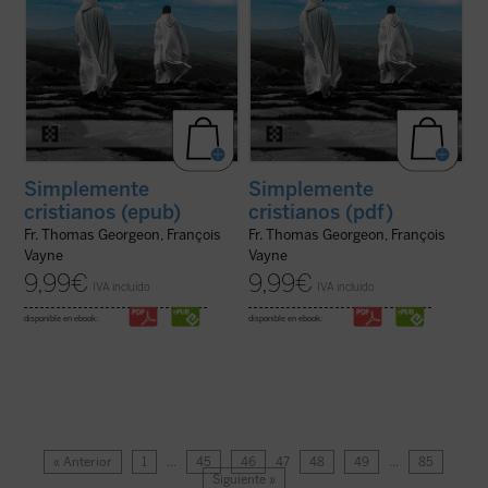
Simplemente
Simplemente
cristianos (epub)
cristianos (pdf)
Fr. Thomas Georgeon, François
Fr. Thomas Georgeon, François
Vayne
Vayne
9,99
€
9,99
€
IVA incluido
IVA incluido
disponible en ebook:
disponible en ebook:
« Anterior
1
…
45
46
47
48
49
…
85
Siguiente »