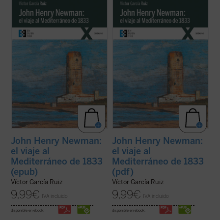
Partiendo de las cartas que John Henry
Partiendo de las cartas que John Henry
Newman escribió a su familia y amigos
Newman escribió a su familia y amigos
previamente y durante su viaje por el
previamente y durante su viaje por el
Mediterraneo de 1833, el autor del libro
Mediterraneo de 1833, el autor del libro
traza los orígenes, el desarrollo y las
traza los orígenes, el desarrollo y las
consecuencias de la verdadera odisea
consecuencias de la verdadera odisea
interior ...
(ver ficha)
interior ...
(ver ficha)
John Henry Newman:
John Henry Newman:
el viaje al
el viaje al
Mediterráneo de 1833
Mediterráneo de 1833
(epub)
(pdf)
Víctor García Ruiz
Víctor García Ruiz
9,99
€
9,99
€
IVA incluido
IVA incluido
disponible en ebook:
disponible en ebook: