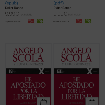
(epub)
(pdf)
Didier Rance
Didier Rance
9,99
€
9,99
€
IVA incluido
IVA incluido
disponible en ebook:
disponible en ebook:
En esta amplia conversación con el
En esta amplia conversación con el
periodista Luigi Geninazzi el cardenal
periodista Luigi Geninazzi el cardenal
Angelo Scola aborda, junto con los
Angelo Scola aborda, junto con los
aspectos centrales de su itinerario vital, la
aspectos centrales de su itinerario vital, la
trayectoria y situación de la Iglesia y la
trayectoria y situación de la Iglesia y la
sociedad europea en el último medio siglo.
sociedad europea en el último medio siglo.
...
(ver ficha)
...
(ver ficha)