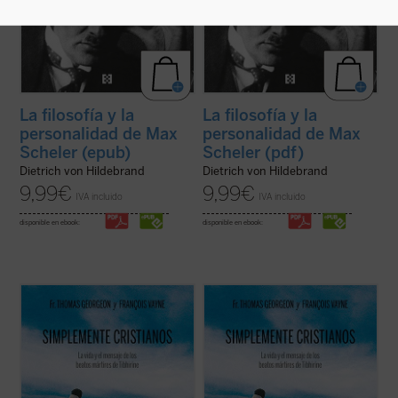
La filosofía y la
La filosofía y la
personalidad de Max
personalidad de Max
Scheler (epub)
Scheler (pdf)
Dietrich von Hildebrand
Dietrich von Hildebrand
9,99
€
9,99
€
IVA incluido
IVA incluido
disponible en ebook:
disponible en ebook:
En
Simplemente cristianos
, el P. Thomas
En
Simplemente cristianos
, el P. Thomas
Georgeon, postulador de su causa de
Georgeon, postulador de su causa de
beatificación, presenta de forma sencilla
beatificación, presenta de forma sencilla
pero profunda, el semblante espiritual de
pero profunda, el semblante espiritual de
los siete mártires de Tibhirine, monjes
los siete mártires de Tibhirine, monjes
trapenses cuyas vidas nos ofrecen un ...
trapenses cuyas vidas nos ofrecen un ...
(ver ficha)
(ver ficha)