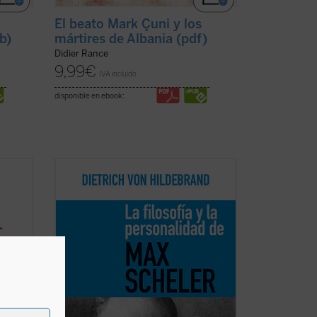
El beato Mark Çuni y los
b)
mártires de Albania (pdf)
Didier Rance
9,99
€
IVA incluido
disponible en ebook:
La estrechísima relación personal e
nal
intelectual mantenida con Max Scheler
durante más de diez años le permite al
vital,
autor de estas páginas ofrecer en ellas
ia y la
un testimonio de valor excepcional sobre
io
la filosofía y la personalidad del genial y
...
(ver ficha)