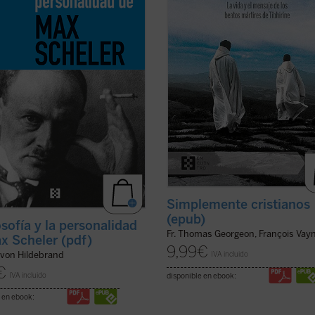
timonio de valor excepcional sobre
los siete mártires de Tibhirine, mo
sofía y la personalidad del genial y
trapenses cuyas vidas nos ofrecen u
ficha)
(ver ficha)
Simplemente cristianos
(epub)
osofía y la personalidad
Fr. Thomas Georgeon, François Vay
x Scheler (pdf)
9,99
€
IVA incluido
 von Hildebrand
€
IVA incluido
disponible en ebook:
 en ebook: