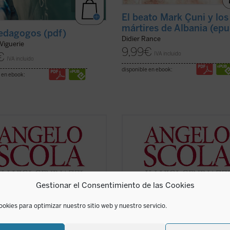
El beato Mark Çuni y los
mártires de Albania (epu
edagogos (pdf)
Didier Rance
Viguerie
9,99
€
€
IVA incluido
IVA incluido
disponible en ebook:
 en ebook:
a amplia conversación con el
En esta amplia conversación con el
ista Luigi Geninazzi el cardenal
periodista Luigi Geninazzi el carde
 Scola aborda, junto con los
Angelo Scola aborda, junto con los
os centrales de su itinerario vital,
aspectos centrales de su itinerario 
ectoria y situación de la Iglesia y la
la trayectoria y situación de la Igles
ad europea en el último medio
sociedad europea en el último med
Gestionar el Consentimiento de las Cookies
..
(ver ficha)
siglo. ...
(ver ficha)
ookies para optimizar nuestro sitio web y nuestro servicio.