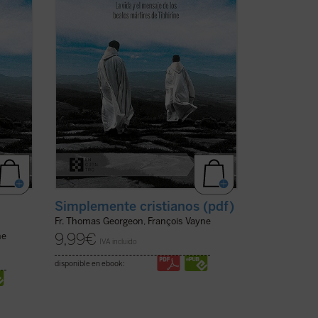
njes
los siete mártires de Tibhirine, monjes
n ...
trapenses cuyas vidas nos ofrecen un ...
(ver ficha)
Simplemente cristianos (pdf)
Fr. Thomas Georgeon, François Vayne
9,99
€
ne
IVA incluido
disponible en ebook: