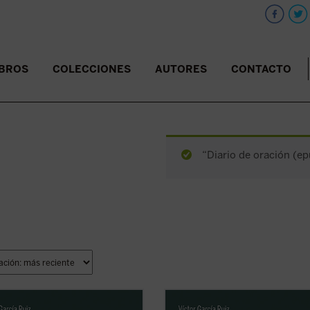
IBROS
COLECCIONES
AUTORES
CONTACTO
“Diario de oración (ep
ndo de las cartas que John Henry
Partiendo de las cartas que John 