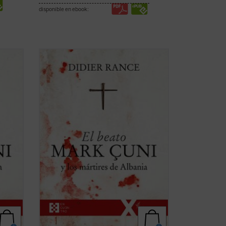
disponible en ebook:
la
En la Albania comunista tuvo lugar la
ólica
mayor persecución de la Iglesia católica
en el siglo XX. «Nunca antes había
conocido la historia algo como lo
acontecido en Albania... Vuestra
ón --
experiencia de muerte y resurrección --
les decía a los ...
(ver ficha)