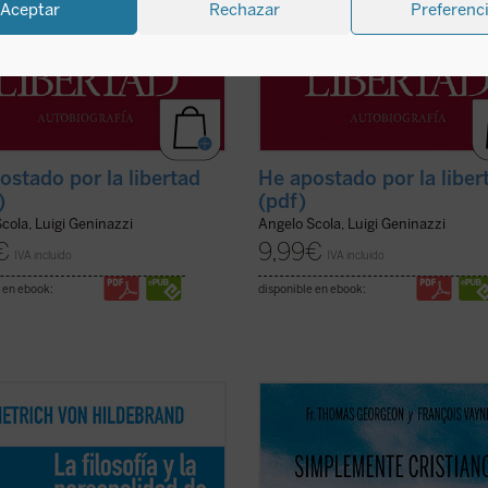
Aceptar
Rechazar
Preferenc
ostado por la libertad
He apostado por la liber
)
(pdf)
cola, Luigi Geninazzi
Angelo Scola, Luigi Geninazzi
€
9,99
€
IVA incluido
IVA incluido
 en ebook:
disponible en ebook:
rechísima relación personal e
En
Simplemente cristianos
, el P. 
ctual mantenida con Max Scheler
Georgeon, postulador de su causa 
e más de diez años le permite al
beatificación, presenta de forma se
de estas páginas ofrecer en ellas
pero profunda, el semblante espiri