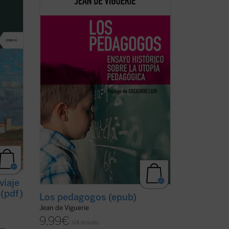
igos
sobre lo que han hecho algunos de los
 el
más conocidos pedagogos
libro
contemporáneos, como Freinet, Ferrière,
as
Piaget, Meirieu: desarrollar los sistemas
sea
utópicos propuestos hace siglos por
pensadores como Erasmo o ...
(ver ficha)
viaje
 (pdf)
Los pedagogos (epub)
Jean de Viguerie
9,99
€
IVA incluido