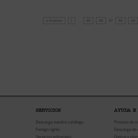
« Anterior
1
…
45
46
47
48
49
SERVICIOS
AYUDA E
Descarga nuestro catálogo
Proceso de 
Foreign rights
Descarga de
Servicios editoriales
Gastos y plaz