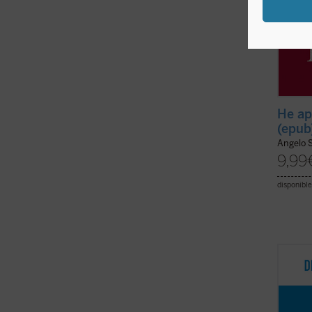
He ap
(epub
Angelo S
9,99
disponible
La est
intele
durant
autor 