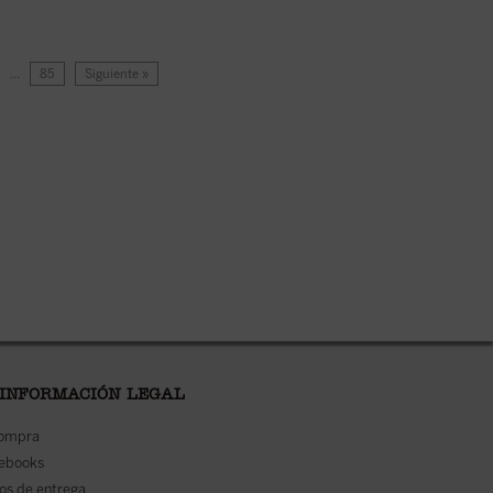
…
85
Siguiente »
 INFORMACIÓN LEGAL
compra
 ebooks
os de entrega