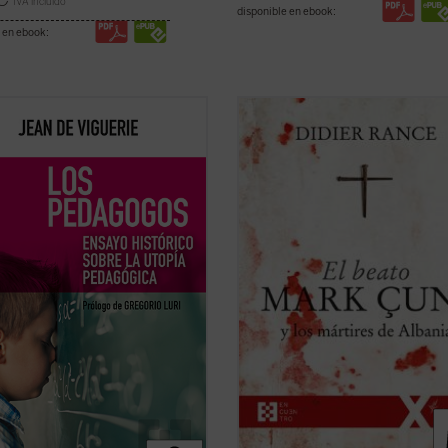
IVA incluido
disponible en ebook:
 en ebook:
e Viguerie ilumina a los padres
En la Albania comunista tuvo lugar 
lo que han hecho algunos de los
mayor persecución de la Iglesia cat
onocidos pedagogos
en el siglo XX. «Nunca antes había
poráneos, como Freinet, Ferrière,
conocido la historia algo como lo
, Meirieu: desarrollar los sistemas
acontecido en Albania... Vuestra
os propuestos hace siglos por
experiencia de muerte y resurrecci
ores como Erasmo o ...
(ver ficha)
les decía a los ...
(ver ficha)