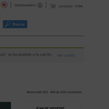
Club Encuentro
1 producto
9,99€
Buscar
ub)” se ha añadido a tu carrito.
Ver carrito
Mostrando 553 - 564 de 1015 resultados
Henry
Jean de Viguerie ilumina a los padres