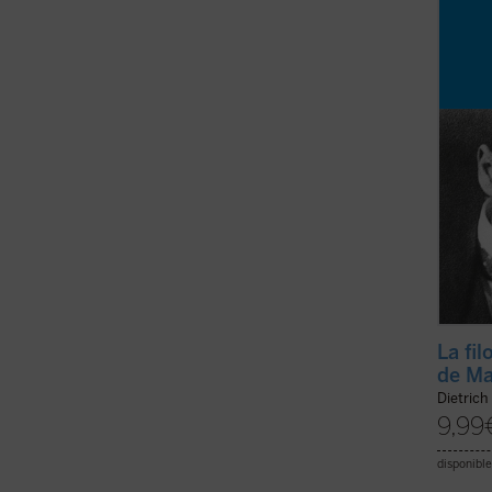
un tes
la filo
...
(ver 
La fil
de Ma
Dietrich
9,99
disponible