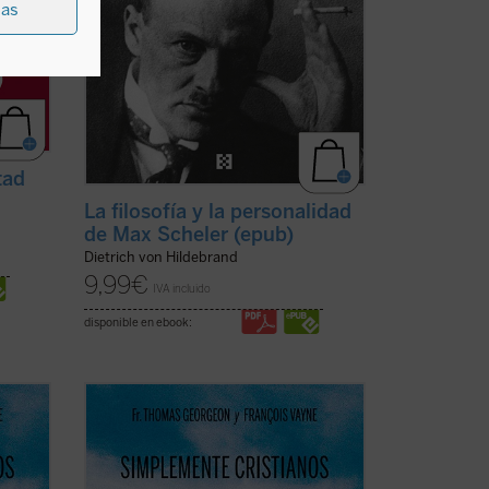
ias
tad
La filosofía y la personalidad
de Max Scheler (epub)
Dietrich von Hildebrand
9,99
€
IVA incluido
disponible en ebook:
Thomas
En
Simplemente cristianos
, el P. Thomas
de
Georgeon, postulador de su causa de
ncilla
beatificación, presenta de forma sencilla
tual de
pero profunda, el semblante espiritual de