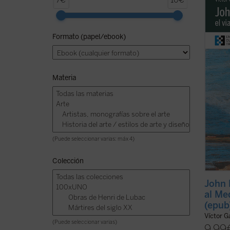
7€
10€
Newman
previa
Medite
Formato (papel/ebook)
traza 
consec
interior
Materia
(Puede seleccionar varias: máx 4)
Colección
John 
al Me
(epub
Víctor G
(Puede seleccionar varias)
9,99