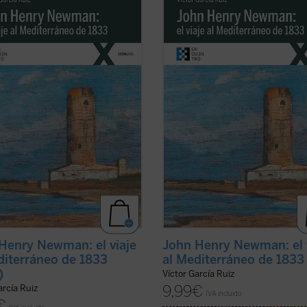
 escribió a su familia y amigos
Newman escribió a su familia y am
mente y durante su viaje por el
previamente y durante su viaje por
rraneo de 1833, el autor del libro
Mediterraneo de 1833, el autor del 
los orígenes, el desarrollo y las
traza los orígenes, el desarrollo y l
uencias de la verdadera odisea
consecuencias de la verdadera odi
 ...
(ver ficha)
interior ...
(ver ficha)
Henry Newman: el viaje
John Henry Newman: el 
diterráneo de 1833
al Mediterráneo de 1833
)
Víctor García Ruiz
9,99
€
arcía Ruiz
IVA incluido
€