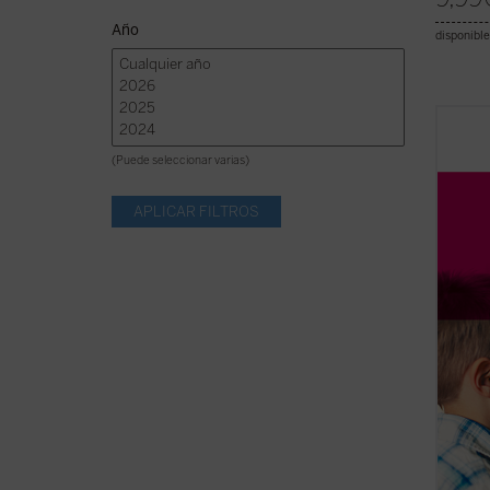
Año
disponible
Jean d
sobre 
(Puede seleccionar varias)
más c
contem
Piaget
utópic
pensad