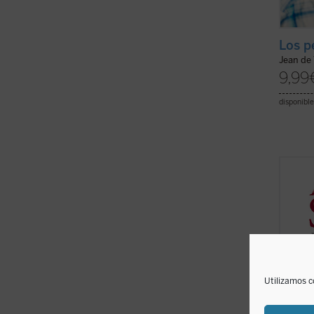
Los p
Jean de 
9,99
disponible
En est
period
Angelo
aspect
la tray
socied
siglo. .
Utilizamos c