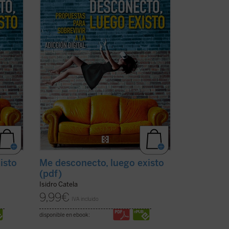
do, se
whatsappeando
cada uno por su lado, se
l. No
nos ha hecho por desgracia habitual. No
es ...
(ver ficha)
isto
Me desconecto, luego existo
(pdf)
Isidro Catela
9,99
€
IVA incluido
disponible en ebook: