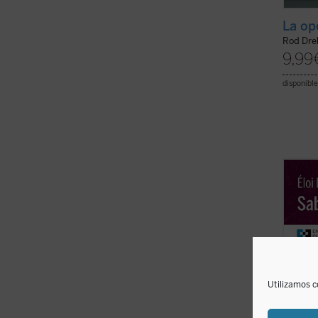
La op
Rod Dre
9,99
disponible
En est
espiri
Lecler
relect
de Así
poétic
totalm
Utilizamos c