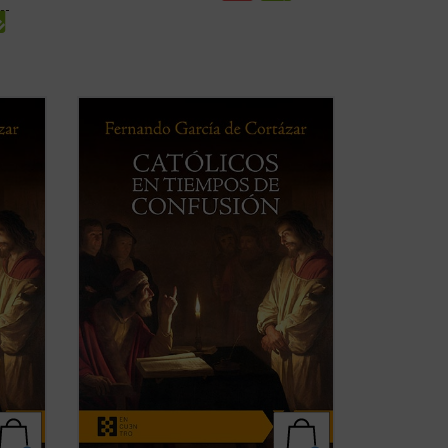
es un
Católicos en tiempos de confusión
es un
nismo
manifiesto a favor de que el humanismo
a
de tradición cristiana vuelva a ser la
orma
referencia que nos defina, de tal forma
e la
que nuestros valores, los propios de la
...
civilización occidental, recuperen su ...
(ver ficha)