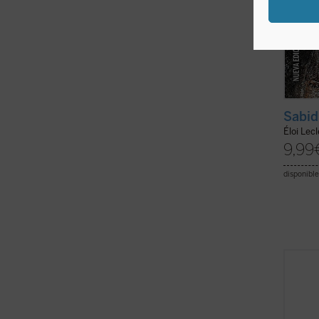
Sabid
Éloi Lec
9,99
disponible
Flanne
conten
Dios».
hacien