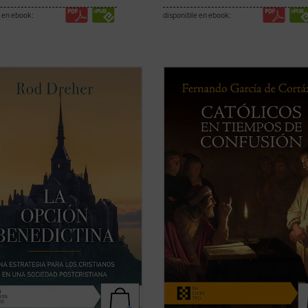
 en ebook:
disponible en ebook:
ión benedictina
, posiblemente el
Católicos en tiempos de confusión
de contenido religioso más
manifiesto a favor de que el huma
ante y discutido de la última
de tradición cristiana vuelva a ser l
, propone al lector, en estos
referencia que nos defina, de tal f
s de confusión, el retorno a la
que nuestros valores, los propios d
sta de vida de san Benito de
civilización occidental, recuperen su 
 que ...
(ver ficha)
(ver ficha)