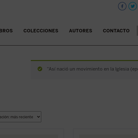
IBROS
COLECCIONES
AUTORES
CONTACTO
“Así nació un movimiento en la Iglesia (ep
Rilke mantuvo una peculiar
R. M. Rilke mantuvo una peculiar