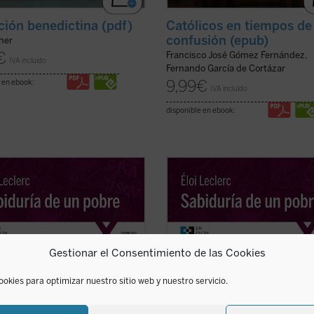
ción benedictina (pdf)
Católicos en tiempos de
confusión (epub)
her
€
Francisco José Gómez Fernández,
IVA incluido
Fernando García de Cortázar
9,99
€
 en ebook:
IVA incluido
disponible en ebook:
e gran clásico de la literatura
En este gran clásico de la literatur
tual, el franciscano francés Éloi
espiritual, el franciscano francés Él
c lleva a cabo una entrañable
Leclerc lleva a cabo una entrañabl
ura de la «sabiduría» del Pobrecillo
relectura de la «sabiduría» del Pobr
s, llena de fuerte sensibilidad
de Asís, llena de fuerte sensibilidad
a y con una perspectiva
poética y con una perspectiva
Gestionar el Consentimiento de las Cookies
ente ...
(ver ficha)
totalmente ...
(ver ficha)
ookies para optimizar nuestro sitio web y nuestro servicio.