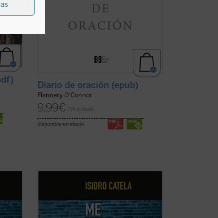
ias
pdf)
Diario de oración (epub)
Flannery O'Connor
9,99
€
IVA incluido
disponible en ebook:
óvenes
La escena en la que un grupo de jóvenes
omar
(o no tan jóvenes) ha quedado a tomar
tallas,
unas cervezas y, abortos en las pantallas,
en
con la cerviz agachada, permanecen