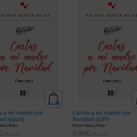
spondencia navideña con su madre
correspondencia navideña con su 
1900 hasta 1925. Estas cartas
desde 1900 hasta 1925. Estas cart
escritas con gran delicadeza
están escritas con gran delicadeza
stica y contienen algunos rasgos
lingüística y contienen algunos ras
edores, como el que la
conmovedores, como el que la
pondencia nunca se ...
(ver ficha)
correspondencia nunca se ...
(ver fi
s a mi madre por
Cartas a mi madre por
ad (epub)
Navidad (pdf)
aria Rilke
Rainer Maria Rilke
€
9,99
€
IVA incluido
IVA incluido