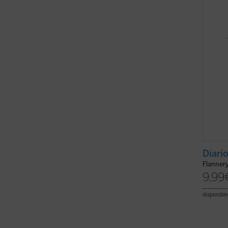
termin
diario
vida....
Diari
Flanner
9,99
disponible