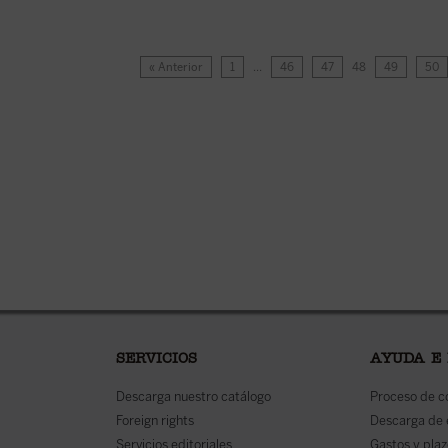
« Anterior
1
…
46
47
48
49
50
SERVICIOS
AYUDA E
Descarga nuestro catálogo
Proceso de 
Foreign rights
Descarga de
Servicios editoriales
Gastos y plaz