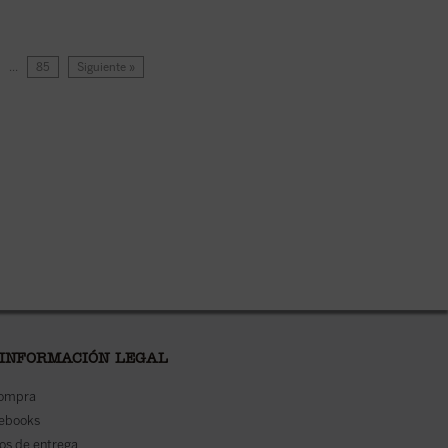
…
85
Siguiente »
 INFORMACIÓN LEGAL
compra
 ebooks
os de entrega