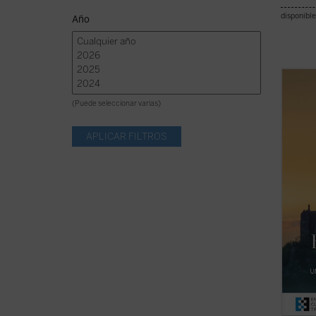
disponible
Año
La opc
libro 
(Puede seleccionar varias)
import
década
tiempo
propue
Nursia,