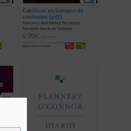
Católicos en tiempos de
confusión (pdf)
Francisco José Gómez Fernández,
Fernando García de Cortázar
9,99
€
IVA incluido
disponible en ebook:
a
Flannery O'Connor escribió un diario que
oi
contenía una serie de «cartas dirigidas a
e
Dios». Consciente de que estaba
ecillo
haciendo una cosa inaudita, cuando lo
terminó era evidente que la escritura del
diario había supuesto un cambio en su
vida....
(ver ficha)