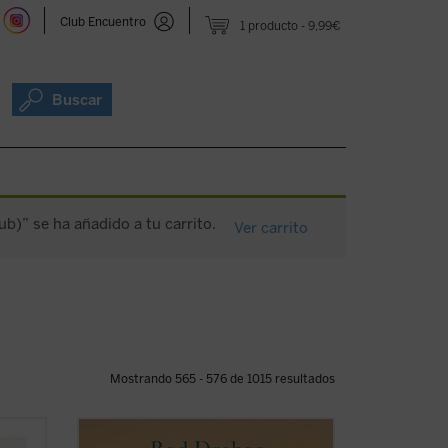
Club Encuentro
1 producto
9,99€
Buscar
ub)” se ha añadido a tu carrito.
Ver carrito
Mostrando 565 - 576 de 1015 resultados
La opción benedictina
, posiblemente el