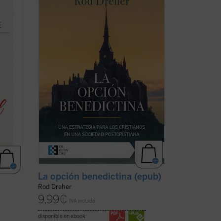
madre
libro de contenido religioso más
as
importante y discutido de la última
década, propone al lector, en estos
gos
tiempos de confusión, el retorno a la
propuesta de vida de san Benito de
cha)
Nursia, que ...
(ver ficha)
La opción benedictina (epub)
Rod Dreher
9,99
€
IVA incluido
disponible en ebook: