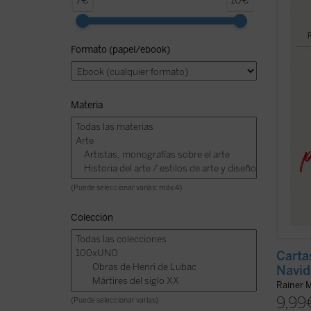
7€
10€
corre
desde 
están 
Formato (papel/ebook)
lingüí
conmov
corres
Materia
(Puede seleccionar varias: máx 4)
Colección
Carta
Navid
Rainer M
9,99
(Puede seleccionar varias)