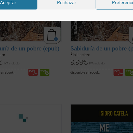
Aceptar
Rechazar
Preferenc
uría de un pobre (epub)
Sabiduría de un pobre (
lerc
Éloi Leclerc
€
9,99
€
IVA incluido
IVA incluido
 en ebook:
disponible en ebook:
ry O'Connor escribió un diario que
La escena en la que un grupo de j
ía una serie de «cartas dirigidas a
(o no tan jóvenes) ha quedado a t
 Consciente de que estaba
unas cervezas y, abortos en las pan
do una cosa inaudita, cuando lo
con la cerviz agachada, permanec