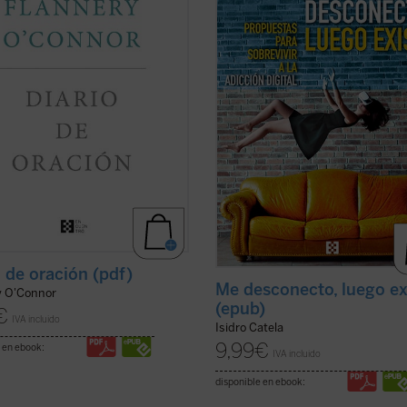
ó era evidente que la escritura del
whatsappeando
cada uno por su la
 había supuesto un cambio en su
nos ha hecho por desgracia habitua
(ver ficha)
es ...
(ver ficha)
o de oración (pdf)
Me desconecto, luego ex
y O'Connor
(epub)
€
IVA incluido
Isidro Catela
9,99
€
 en ebook:
IVA incluido
disponible en ebook: