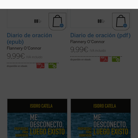
Diario de oración
Diario de oración (pdf)
(epub)
Flannery O'Connor
9,99
€
Flannery O'Connor
IVA incluido
9,99
€
IVA incluido
disponible en ebook:
disponible en ebook:
La escena en la que un grupo de jóvenes (o
La escena en la que un grupo de jóvenes (o
no tan jóvenes) ha quedado a tomar unas
no tan jóvenes) ha quedado a tomar unas
cervezas y, abortos en las pantallas, con la
cervezas y, abortos en las pantallas, con la
cerviz agachada, permanecen
cerviz agachada, permanecen
whatsappeando
cada uno por su lado, se
whatsappeando
cada uno por su lado, se
nos ha hecho por desgracia habitual. No es
nos ha hecho por desgracia habitual. No es
...
(ver ficha)
...
(ver ficha)