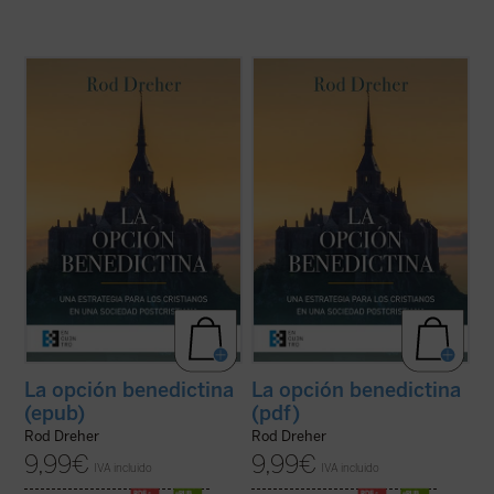
La opción benedictina
, posiblemente el libro
La opción benedictina
, posiblemente el libro
de contenido religioso más importante y
de contenido religioso más importante y
discutido de la última década, propone al
discutido de la última década, propone al
lector, en estos tiempos de confusión, el
lector, en estos tiempos de confusión, el
retorno a la propuesta de vida de san
retorno a la propuesta de vida de san
Benito de Nursia, que ...
(ver ficha)
Benito de Nursia, que ...
(ver ficha)
La opción benedictina
La opción benedictina
(epub)
(pdf)
Rod Dreher
Rod Dreher
9,99
€
9,99
€
IVA incluido
IVA incluido