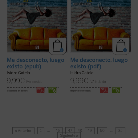
Me desconecto, luego
Me desconecto, luego
existo (epub)
existo (pdf)
Isidro Catela
Isidro Catela
9,99
€
9,99
€
IVA incluido
IVA incluido
disponible en ebook:
disponible en ebook:
« Anterior
1
…
46
47
48
49
50
…
85
Siguiente »