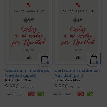
R. M. Rilke mantuvo una peculiar
R. M. Rilke mantuvo una peculiar
correspondencia navideña con su madre
correspondencia navideña con su madre
desde 1900 hasta 1925. Estas cartas están
desde 1900 hasta 1925. Estas cartas están
escritas con gran delicadeza lingüística y
escritas con gran delicadeza lingüística y
contienen algunos rasgos conmovedores,
contienen algunos rasgos conmovedores,
como el que la correspondencia nunca se ...
como el que la correspondencia nunca se ...
(ver ficha)
(ver ficha)
Cartas a mi madre por
Cartas a mi madre por
Navidad (epub)
Navidad (pdf)
Rainer Maria Rilke
Rainer Maria Rilke
9,99
€
9,99
€
IVA incluido
IVA incluido
disponible en ebook:
disponible en ebook: