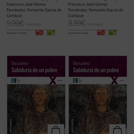
Francisco José Gómez
Francisco José Gómez
Fernández, Fernando García de
Fernández, Fernando García de
Cortázar
Cortázar
9,99
€
9,99
€
IVA incluido
IVA incluido
disponible en ebook:
disponible en ebook:
En este gran clásico de la literatura
En este gran clásico de la literatura
espiritual, el franciscano francés Éloi
espiritual, el franciscano francés Éloi
Leclerc lleva a cabo una entrañable
Leclerc lleva a cabo una entrañable
relectura de la «sabiduría» del Pobrecillo
relectura de la «sabiduría» del Pobrecillo
de Asís, llena de fuerte sensibilidad poética
de Asís, llena de fuerte sensibilidad poética
y con una perspectiva totalmente ...
(ver
y con una perspectiva totalmente ...
(ver
ficha)
ficha)