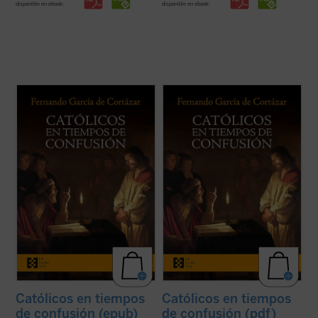
disponible en ebook:
disponible en ebook:
Católicos en tiempos de confusión
es un
Católicos en tiempos de confusión
es un
manifiesto a favor de que el humanismo de
manifiesto a favor de que el humanismo de
tradición cristiana vuelva a ser la
tradición cristiana vuelva a ser la
referencia que nos defina, de tal forma que
referencia que nos defina, de tal forma que
nuestros valores, los propios de la
nuestros valores, los propios de la
civilización occidental, recuperen su ...
(ver
civilización occidental, recuperen su ...
(ver
ficha)
ficha)
Católicos en tiempos
Católicos en tiempos
de confusión (epub)
de confusión (pdf)