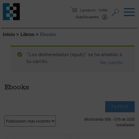
Saltar al contenido.
1 producto
9,99€
Club Encuentro
Inicio
>
Libros
>
Ebooks
“Los desheredados (epub)” se ha añadido a
tu carrito.
Ver carrito
Ebooks
FILTROS
Mostrando 565 - 576 de 1015
resultados