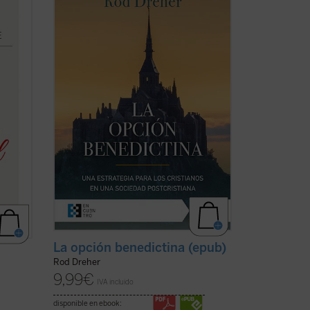
madre
libro de contenido religioso más
as
importante y discutido de la última
década, propone al lector, en estos
gos
tiempos de confusión, el retorno a la
propuesta de vida de san Benito de
cha)
Nursia, que ...
(ver ficha)
La opción benedictina (epub)
Rod Dreher
9,99
€
IVA incluido
disponible en ebook: