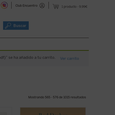
Club Encuentro
1 producto
9,99€
Buscar
pdf)” se ha añadido a tu carrito.
Ver carrito
Mostrando 565 - 576 de 1015 resultados
La opción benedictina
, posiblemente el