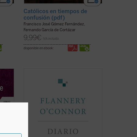
Católicos en tiempos de
confusión (pdf)
Francisco José Gómez Fernández,
Fernando García de Cortázar
9,99
€
IVA incluido
disponible en ebook:
a
Flannery O'Connor escribió un diario que
oi
contenía una serie de «cartas dirigidas a
e
Dios». Consciente de que estaba
ecillo
haciendo una cosa inaudita, cuando lo
terminó era evidente que la escritura del
diario había supuesto un cambio en su
vida....
(ver ficha)