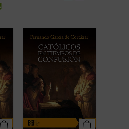
es un
Católicos en tiempos de confusión
es un
nismo
manifiesto a favor de que el humanismo
a
de tradición cristiana vuelva a ser la
orma
referencia que nos defina, de tal forma
e la
que nuestros valores, los propios de la
...
civilización occidental, recuperen su ...
(ver ficha)