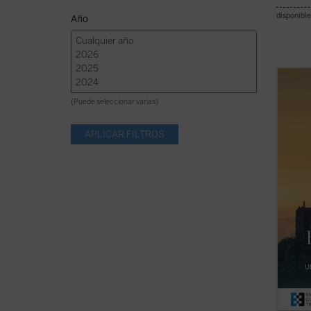
disponible
Año
La opc
libro 
(Puede seleccionar varias)
import
década
tiempo
propue
Nursia,