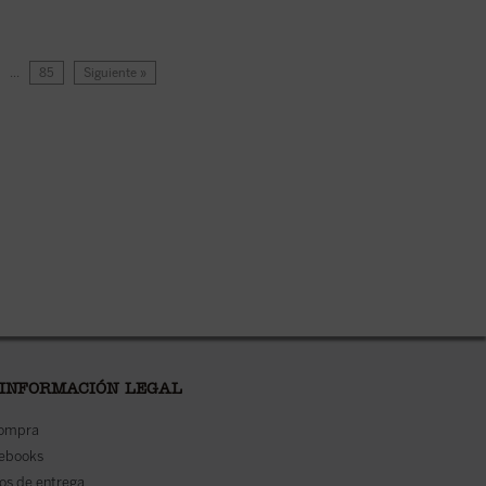
…
85
Siguiente »
 INFORMACIÓN LEGAL
compra
 ebooks
os de entrega