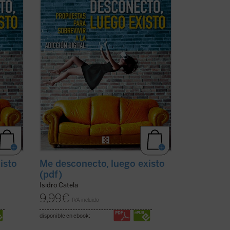
do, se
whatsappeando
cada uno por su lado, se
l. No
nos ha hecho por desgracia habitual. No
es ...
(ver ficha)
isto
Me desconecto, luego existo
(pdf)
Isidro Catela
9,99
€
IVA incluido
disponible en ebook: