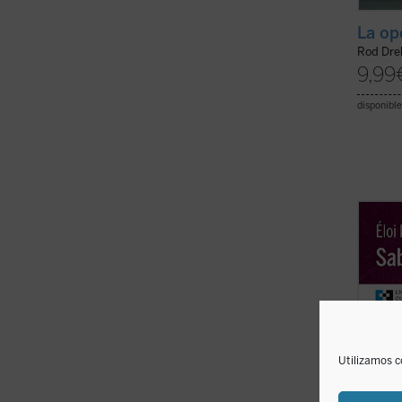
La op
Rod Dre
9,99
disponible
En est
espiri
Lecler
relect
de Así
poétic
totalm
Utilizamos c