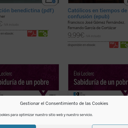
ción benedictina (pdf)
Católicos en tiempos de
confusión (epub)
her
€
Francisco José Gómez Fernández,
IVA incluido
Fernando García de Cortázar
9,99
€
 en ebook:
IVA incluido
disponible en ebook:
e gran clásico de la literatura
En este gran clásico de la literatur
tual, el franciscano francés Éloi
espiritual, el franciscano francés Él
c lleva a cabo una entrañable
Leclerc lleva a cabo una entrañabl
ura de la «sabiduría» del Pobrecillo
relectura de la «sabiduría» del Pobr
s, llena de fuerte sensibilidad
de Asís, llena de fuerte sensibilidad
a y con una perspectiva
poética y con una perspectiva
ente ...
(ver ficha)
Gestionar el Consentimiento de las Cookies
totalmente ...
(ver ficha)
ookies para optimizar nuestro sitio web y nuestro servicio.