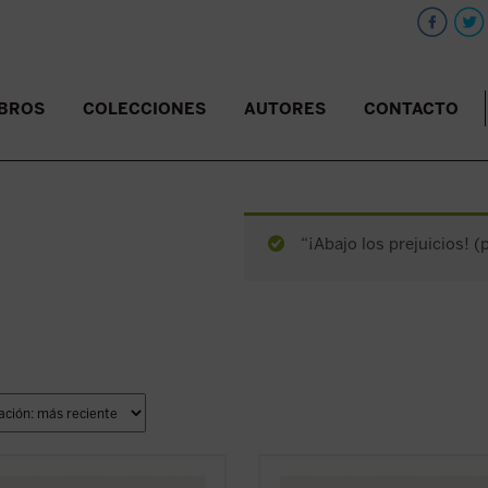
IBROS
COLECCIONES
AUTORES
CONTACTO
“¡Abajo los prejuicios! (
Rilke mantuvo una peculiar
R. M. Rilke mantuvo una peculiar