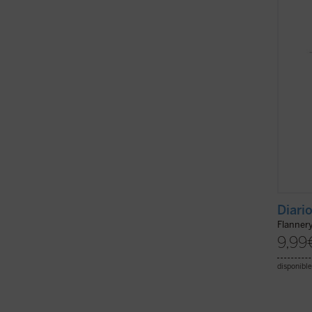
termin
diario
vida....
Diari
Flanner
9,99
disponible