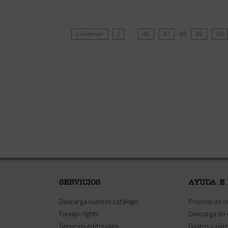
« Anterior
1
…
46
47
48
49
50
SERVICIOS
AYUDA E
Descarga nuestro catálogo
Proceso de 
Foreign rights
Descarga de
Servicios editoriales
Gastos y plaz