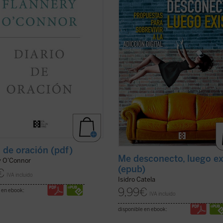
ó era evidente que la escritura del
whatsappeando
cada uno por su la
 había supuesto un cambio en su
nos ha hecho por desgracia habitua
(ver ficha)
es ...
(ver ficha)
o de oración (pdf)
Me desconecto, luego ex
y O'Connor
(epub)
€
IVA incluido
Isidro Catela
9,99
€
 en ebook:
IVA incluido
disponible en ebook: