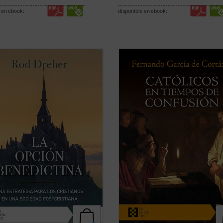
 en ebook:
disponible en ebook:
ión benedictina
, posiblemente el
Católicos en tiempos de confusión
de contenido religioso más
manifiesto a favor de que el huma
ante y discutido de la última
de tradición cristiana vuelva a ser l
, propone al lector, en estos
referencia que nos defina, de tal f
s de confusión, el retorno a la
que nuestros valores, los propios d
sta de vida de san Benito de
civilización occidental, recuperen su 
 que ...
(ver ficha)
(ver ficha)