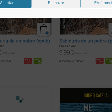
Aceptar
Rechazar
Preferenc
uría de un pobre (epub)
Sabiduría de un pobre (
lerc
Éloi Leclerc
€
9,99
€
IVA incluido
IVA incluido
 en ebook:
disponible en ebook:
ry O'Connor escribió un diario que
La escena en la que un grupo de j
ía una serie de «cartas dirigidas a
(o no tan jóvenes) ha quedado a t
 Consciente de que estaba
unas cervezas y, abortos en las pan
do una cosa inaudita, cuando lo
con la cerviz agachada, permanec