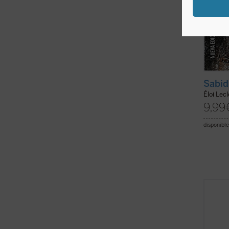
Sabid
Éloi Lec
9,99
disponible
Flanne
conten
Dios».
hacien