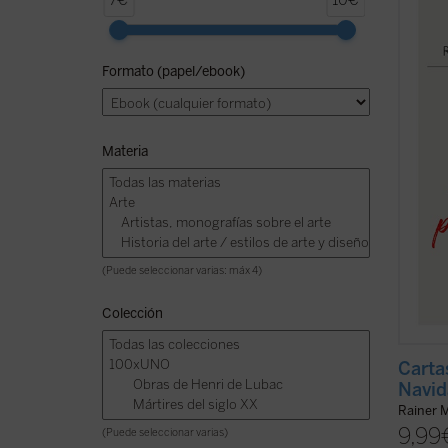
7€
10€
corre
desde 
están 
Formato (papel/ebook)
lingüí
conmov
corres
Materia
(Puede seleccionar varias: máx 4)
Colección
Carta
Navid
Rainer M
9,99
(Puede seleccionar varias)