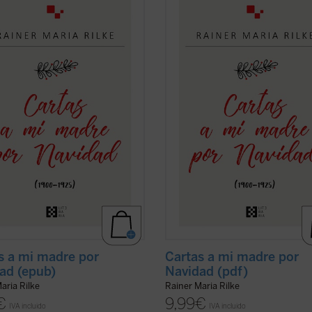
spondencia navideña con su madre
correspondencia navideña con su 
1900 hasta 1925. Estas cartas
desde 1900 hasta 1925. Estas cart
escritas con gran delicadeza
están escritas con gran delicadeza
stica y contienen algunos rasgos
lingüística y contienen algunos ras
edores, como el que la
conmovedores, como el que la
pondencia nunca se ...
(ver ficha)
correspondencia nunca se ...
(ver fi
s a mi madre por
Cartas a mi madre por
ad (epub)
Navidad (pdf)
aria Rilke
Rainer Maria Rilke
€
9,99
€
IVA incluido
IVA incluido