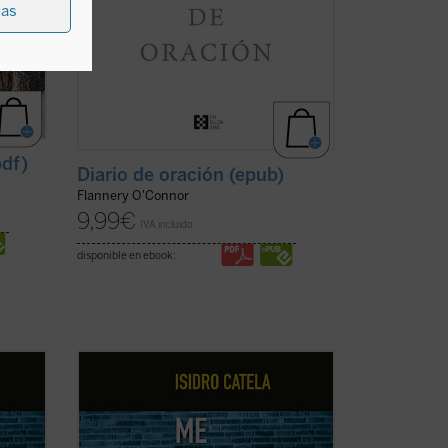
ias
pdf)
Diario de oración (epub)
Flannery O'Connor
9,99
€
IVA incluido
disponible en ebook:
óvenes
La escena en la que un grupo de jóvenes
omar
(o no tan jóvenes) ha quedado a tomar
tallas,
unas cervezas y, abortos en las pantallas,
en
con la cerviz agachada, permanecen