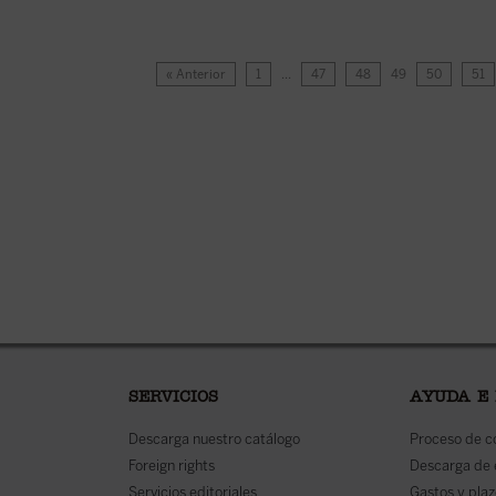
« Anterior
1
…
47
48
49
50
51
SERVICIOS
AYUDA E
Descarga nuestro catálogo
Proceso de 
Foreign rights
Descarga de
Servicios editoriales
Gastos y plaz