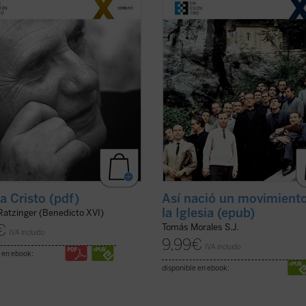
tuye, en palabras del actual papa
desenvolvimiento
e
Historia íntima
o Benedicto XVI, «una unión entre
Movimiento
), que tienen distinta ...
a, ...
(ver ficha)
ficha)
 a Cristo (pdf)
Así nació un movimient
la Iglesia (epub)
Ratzinger (Benedicto XVI)
€
Tomás Morales S.J.
IVA incluido
9,99
€
IVA incluido
 en ebook:
disponible en ebook: