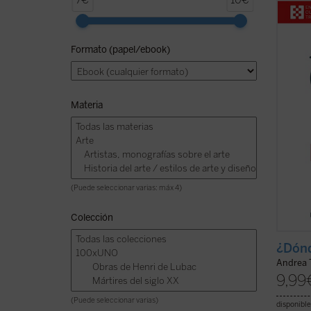
7€
10€
conoci
Julián
y Libe
Formato (papel/ebook)
respon
cuesti
fe crist
Materia
(Puede seleccionar varias: máx 4)
Colección
¿Dónd
Andrea T
9,99
(Puede seleccionar varias)
disponible