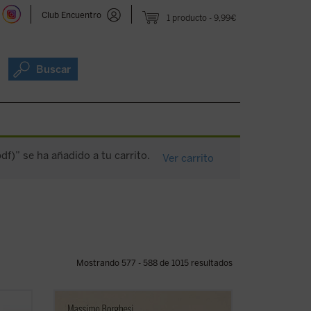
Club Encuentro
1 producto
9,99€
Buscar
f)” se ha añadido a tu carrito.
Ver carrito
Mostrando 577 - 588 de 1015 resultados
Se presenta por primera vez al lector