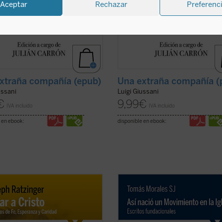
Aceptar
Rechazar
Preferenc
xtraña compañía (epub)
Una extraña compañía (
ussani
Luigi Giussani
€
9,99
€
IVA incluido
IVA incluido
 en ebook:
disponible en ebook:
sente texto, en el que se recogen
Así nació un Movimiento en la Igles
cciones impartidas por Joseph
Escritos fundacionales
recoge en u
ger sobre las tres virtudes
sola obra tres narraciones (
Memori
ales en unos ejercicios espirituales
Cruzada de Santa María: Génesis y