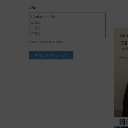
Año
Se pre
una ex
(Puede seleccionar varias)
la for
Bergog
mirada
que ma
...
(ver 