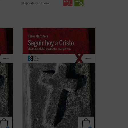
disponible en ebook:
Este libro, cuyo origen son unos
ejercicios espirituales dirigidos a
sacerdotes, se ofrece como un
instrumento altamente valioso de
quiera
reflexión para todo cristiano --cualquiera
os
que sea su estado de vida-- sobre los
ver
consejos evangélicos (pobreza, ...
(ver
ficha)