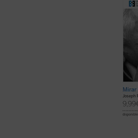
consti
emérit
filosofí
Mirar
Joseph 
9,99
disponible