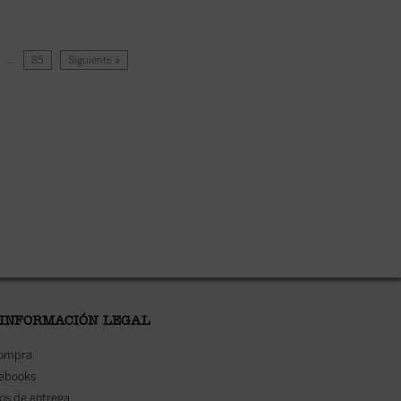
…
85
Siguiente »
 INFORMACIÓN LEGAL
compra
 ebooks
os de entrega