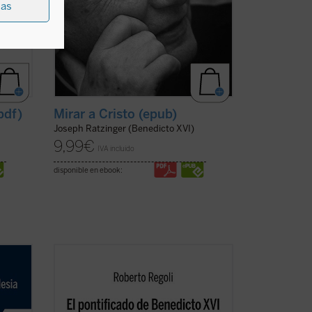
ias
pdf)
Mirar a Cristo (epub)
Joseph Ratzinger (Benedicto XVI)
9,99
€
IVA incluido
disponible en ebook:
ia.
Frente a las habituales lecturas
na
parciales,
El pontificado de Benedicto XVI
a, La
ofrece una amplia mirada de conjunto
sólidamente documentada sobre la labor