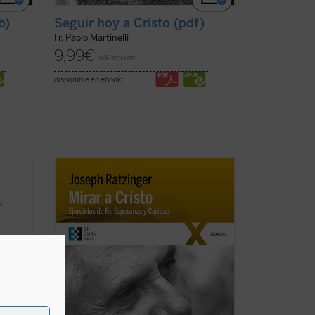
b)
Seguir hoy a Cristo (pdf)
Fr. Paolo Martinelli
9,99
€
IVA incluido
disponible en ebook:
ciones
El presente texto, en el que se recogen
 --y
las lecciones impartidas por Joseph
Ratzinger sobre las tres virtudes
s
teologales en unos ejercicios espirituales
nidad
constituye, en palabras del actual papa
emérito Benedicto XVI, «una unión entre
filosofía, ...
(ver ficha)