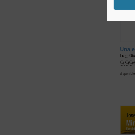
Una e
Luigi Gi
9,99
disponible
El pre
las le
Ratzin
teolog