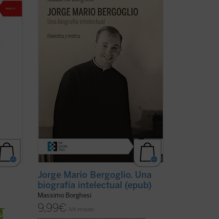
i,
una exposición y un análisis detallado de
munión
la formación intelectual de Jorge Mario
--
Bergoglio, lo que permite comprender la
mirada amplia y de carácter poliédrico
 de la
que marca el actual pontificado del papa
...
(ver ficha)
Jorge Mario Bergoglio. Una
biografía intelectual (epub)
Massimo Borghesi
9,99
€
IVA incluido