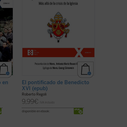
 de un
de Joseph Ratzinger como papa, a la vez
(ver
que señala algunas claves
interpretativas que ...
(ver ficha)
o en
El pontificado de Benedicto
XVI (epub)
Roberto Regoli
9,99
€
IVA incluido
disponible en ebook: