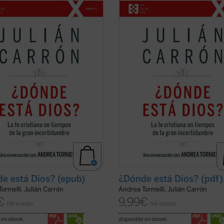
do vaticanista Andrea Tornielli,
conocido vaticanista Andrea Torniell
 Carrón --responsable de Comunión
Julián Carrón --responsable de Co
ración desde hace trece años--
y Liberación desde hace trece años
de a estas y otras muchas
responde a estas y otras muchas
ones sobre el núcleo esencial de la
cuestiones sobre el núcleo esencial
iana, ...
(ver ficha)
fe cristiana, ...
(ver ficha)
e está Dios? (epub)
¿Dónde está Dios? (pdf)
ornielli, Julián Carrón
Andrea Tornielli, Julián Carrón
€
9,99
€
IVA incluido
IVA incluido
 en ebook:
disponible en ebook: