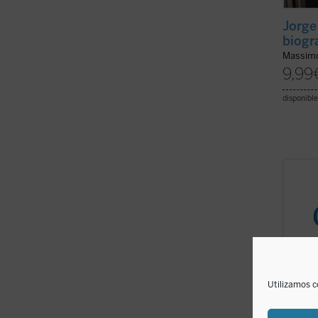
Jorge
biogra
Massimo
9,99
disponible
El pre
pronun
los di
mismas
Ejerci
de Com
recono
Utilizamos c