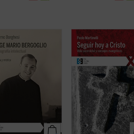
senta por primera vez al lector
Este libro, cuyo origen son unos
posición y un análisis detallado de
ejercicios espirituales dirigidos a
mación intelectual de Jorge Mario
sacerdotes, se ofrece como un
lio, lo que permite comprender la
instrumento altamente valioso de
 amplia y de carácter poliédrico
reflexión para todo cristiano --cual
rca el actual pontificado del papa
que sea su estado de vida-- sobre l
ficha)
consejos evangélicos (pobreza, ...
(
ficha)