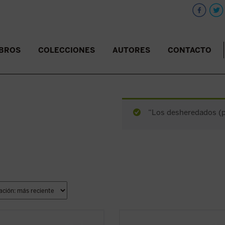
IBROS
COLECCIONES
AUTORES
CONTACTO
“Los desheredados (pd
enso y lúcido diálogo con el
En intenso y lúcido diálogo con el