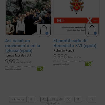
Así nació un
El pontificado de
movimiento en la
Benedicto XVI (epub)
Iglesia (epub)
Roberto Regoli
9,99
€
Tomás Morales S.J.
IVA incluido
9,99
€
IVA incluido
disponible en ebook:
disponible en ebook:
« Anterior
1
…
47
48
49
50
51
…
85
Siguiente »