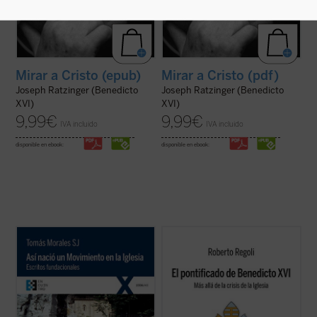
Mirar a Cristo (epub)
Mirar a Cristo (pdf)
Joseph Ratzinger (Benedicto
Joseph Ratzinger (Benedicto
XVI)
XVI)
9,99
€
9,99
€
IVA incluido
IVA incluido
disponible en ebook:
disponible en ebook:
Así nació un Movimiento en la Iglesia.
Frente a las habituales lecturas parciales,
Escritos fundacionales
recoge en una sola
El pontificado de Benedicto XVI
ofrece una
obra tres narraciones (
Memoria, La
amplia mirada de conjunto sólidamente
Cruzada de Santa María: Génesis y
documentada sobre la labor de Joseph
desenvolvimiento
e
Historia íntima de un
Ratzinger como papa, a la vez que señala
Movimiento
), que tienen distinta ...
(ver
algunas claves interpretativas que ...
(ver
ficha)
ficha)