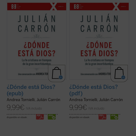
En intenso y lúcido diálogo con el conocido
En intenso y lúcido diálogo con el conocido
vaticanista Andrea Tornielli, Julián Carrón -
vaticanista Andrea Tornielli, Julián Carrón -
-responsable de Comunión y Liberación
-responsable de Comunión y Liberación
desde hace trece años-- responde a estas
desde hace trece años-- responde a estas
y otras muchas cuestiones sobre el núcleo
y otras muchas cuestiones sobre el núcleo
esencial de la fe cristiana, ...
(ver ficha)
esencial de la fe cristiana, ...
(ver ficha)
¿Dónde está Dios?
¿Dónde está Dios?
(epub)
(pdf)
Andrea Tornielli, Julián Carrón
Andrea Tornielli, Julián Carrón
9,99
€
9,99
€
IVA incluido
IVA incluido
disponible en ebook:
disponible en ebook: