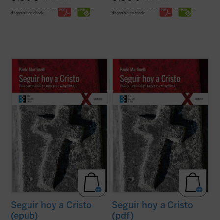
disponible en ebook:
disponible en ebook:
Este libro, cuyo origen son unos ejercicios
Este libro, cuyo origen son unos ejercicios
espirituales dirigidos a sacerdotes, se
espirituales dirigidos a sacerdotes, se
ofrece como un instrumento altamente
ofrece como un instrumento altamente
valioso de reflexión para todo cristiano --
valioso de reflexión para todo cristiano --
cualquiera que sea su estado de vida--
cualquiera que sea su estado de vida--
sobre los consejos evangélicos (pobreza,
sobre los consejos evangélicos (pobreza,
...
(ver ficha)
...
(ver ficha)
Seguir hoy a Cristo
Seguir hoy a Cristo
(epub)
(pdf)