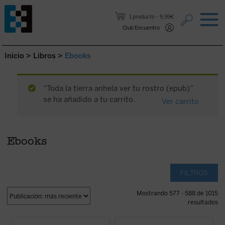
Saltar al contenido.
1 producto
9,99€
Club Encuentro
Inicio
>
Libros
>
Ebooks
“Toda la tierra anhela ver tu rostro (epub)”
se ha añadido a tu carrito.
Ver carrito
Ebooks
FILTROS
Mostrando 577 - 588 de 1015
resultados