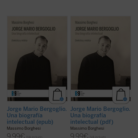
Se presenta por primera vez al lector una
Se presenta por primera vez al lector una
exposición y un análisis detallado de la
exposición y un análisis detallado de la
formación intelectual de Jorge Mario
formación intelectual de Jorge Mario
Bergoglio, lo que permite comprender la
Bergoglio, lo que permite comprender la
mirada amplia y de carácter poliédrico que
mirada amplia y de carácter poliédrico que
marca el actual pontificado del papa ...
(ver
marca el actual pontificado del papa ...
(ver
ficha)
ficha)
Jorge Mario Bergoglio.
Jorge Mario Bergoglio.
Una biografía
Una biografía
intelectual (epub)
intelectual (pdf)
Massimo Borghesi
Massimo Borghesi
9,99
€
9,99
€
IVA incluido
IVA incluido