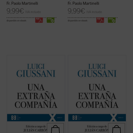
Fr. Paolo Martinelli
Fr. Paolo Martinelli
9,99
€
9,99
€
IVA incluido
IVA incluido
disponible en ebook:
disponible en ebook:
El presente volumen recoge las lecciones
El presente volumen recoge las lecciones
pronunciadas por don Luigi Giussani --y los
pronunciadas por don Luigi Giussani --y los
diálogos a que dieron lugar las mismas--
diálogos a que dieron lugar las mismas--
durante los tres primeros Ejercicios
durante los tres primeros Ejercicios
espirituales de la Fraternidad de Comunión
espirituales de la Fraternidad de Comunión
y Liberación tras su reconocimiento ...
(ver
y Liberación tras su reconocimiento ...
(ver
ficha)
ficha)