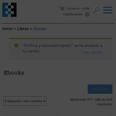
Saltar al contenido.
1 producto
9,99€
Club Encuentro
Inicio
>
Libros
>
Ebooks
“Política y sociedad (epub)” se ha añadido a
tu carrito.
Ver carrito
Ebooks
FILTROS
Mostrando 577 - 588 de 1015
resultados