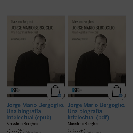
Se presenta por primera vez al lector una
Se presenta por primera vez al lector una
exposición y un análisis detallado de la
exposición y un análisis detallado de la
formación intelectual de Jorge Mario
formación intelectual de Jorge Mario
Bergoglio, lo que permite comprender la
Bergoglio, lo que permite comprender la
mirada amplia y de carácter poliédrico que
mirada amplia y de carácter poliédrico que
marca el actual pontificado del papa ...
(ver
marca el actual pontificado del papa ...
(ver
ficha)
ficha)
Jorge Mario Bergoglio.
Jorge Mario Bergoglio.
Una biografía
Una biografía
intelectual (epub)
intelectual (pdf)
Massimo Borghesi
Massimo Borghesi
9,99
€
9,99
€
IVA incluido
IVA incluido