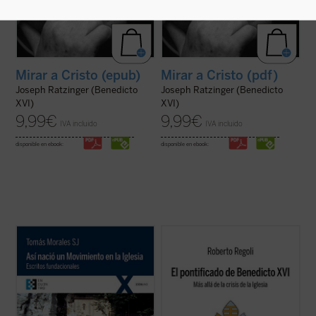
Mirar a Cristo (epub)
Mirar a Cristo (pdf)
Joseph Ratzinger (Benedicto
Joseph Ratzinger (Benedicto
XVI)
XVI)
9,99
€
9,99
€
IVA incluido
IVA incluido
disponible en ebook:
disponible en ebook:
Así nació un Movimiento en la Iglesia.
Frente a las habituales lecturas parciales,
Escritos fundacionales
recoge en una sola
El pontificado de Benedicto XVI
ofrece una
obra tres narraciones (
Memoria, La
amplia mirada de conjunto sólidamente
Cruzada de Santa María: Génesis y
documentada sobre la labor de Joseph
desenvolvimiento
e
Historia íntima de un
Ratzinger como papa, a la vez que señala
Movimiento
), que tienen distinta ...
(ver
algunas claves interpretativas que ...
(ver
ficha)
ficha)