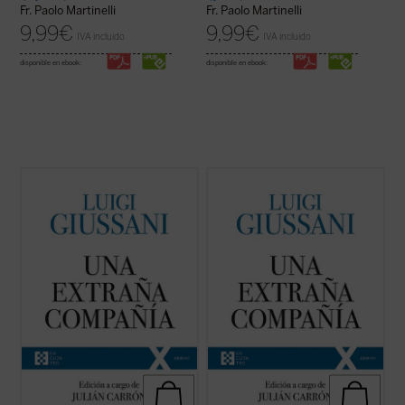
Fr. Paolo Martinelli
Fr. Paolo Martinelli
9,99
€
9,99
€
IVA incluido
IVA incluido
disponible en ebook:
disponible en ebook:
El presente volumen recoge las lecciones
El presente volumen recoge las lecciones
pronunciadas por don Luigi Giussani --y los
pronunciadas por don Luigi Giussani --y los
diálogos a que dieron lugar las mismas--
diálogos a que dieron lugar las mismas--
durante los tres primeros Ejercicios
durante los tres primeros Ejercicios
espirituales de la Fraternidad de Comunión
espirituales de la Fraternidad de Comunión
y Liberación tras su reconocimiento ...
(ver
y Liberación tras su reconocimiento ...
(ver
ficha)
ficha)