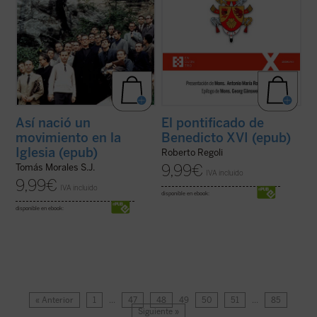
Así nació un
El pontificado de
movimiento en la
Benedicto XVI (epub)
Iglesia (epub)
Roberto Regoli
9,99
€
Tomás Morales S.J.
IVA incluido
9,99
€
IVA incluido
disponible en ebook:
disponible en ebook:
« Anterior
1
…
47
48
49
50
51
…
85
Siguiente »