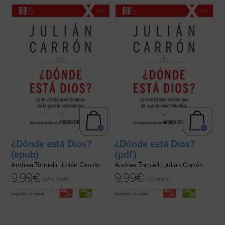
En intenso y lúcido diálogo con el conocido
En intenso y lúcido diálogo con el conocido
vaticanista Andrea Tornielli, Julián Carrón -
vaticanista Andrea Tornielli, Julián Carrón -
-responsable de Comunión y Liberación
-responsable de Comunión y Liberación
desde hace trece años-- responde a estas
desde hace trece años-- responde a estas
y otras muchas cuestiones sobre el núcleo
y otras muchas cuestiones sobre el núcleo
esencial de la fe cristiana, ...
(ver ficha)
esencial de la fe cristiana, ...
(ver ficha)
¿Dónde está Dios?
¿Dónde está Dios?
(epub)
(pdf)
Andrea Tornielli, Julián Carrón
Andrea Tornielli, Julián Carrón
9,99
€
9,99
€
IVA incluido
IVA incluido
disponible en ebook:
disponible en ebook: