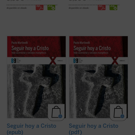
disponible en ebook:
disponible en ebook:
Este libro, cuyo origen son unos ejercicios
Este libro, cuyo origen son unos ejercicios
espirituales dirigidos a sacerdotes, se
espirituales dirigidos a sacerdotes, se
ofrece como un instrumento altamente
ofrece como un instrumento altamente
valioso de reflexión para todo cristiano --
valioso de reflexión para todo cristiano --
cualquiera que sea su estado de vida--
cualquiera que sea su estado de vida--
sobre los consejos evangélicos (pobreza,
sobre los consejos evangélicos (pobreza,
...
(ver ficha)
...
(ver ficha)
Seguir hoy a Cristo
Seguir hoy a Cristo
(epub)
(pdf)