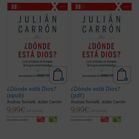
En intenso y lúcido diálogo con el conocido
En intenso y lúcido diálogo con el conocido
vaticanista Andrea Tornielli, Julián Carrón -
vaticanista Andrea Tornielli, Julián Carrón -
-responsable de Comunión y Liberación
-responsable de Comunión y Liberación
desde hace trece años-- responde a estas
desde hace trece años-- responde a estas
y otras muchas cuestiones sobre el núcleo
y otras muchas cuestiones sobre el núcleo
esencial de la fe cristiana, ...
(ver ficha)
esencial de la fe cristiana, ...
(ver ficha)
¿Dónde está Dios?
¿Dónde está Dios?
(epub)
(pdf)
Andrea Tornielli, Julián Carrón
Andrea Tornielli, Julián Carrón
9,99
€
9,99
€
IVA incluido
IVA incluido
disponible en ebook:
disponible en ebook: