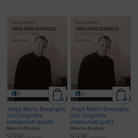
Se presenta por primera vez al lector una
Se presenta por primera vez al lector una
exposición y un análisis detallado de la
exposición y un análisis detallado de la
formación intelectual de Jorge Mario
formación intelectual de Jorge Mario
Bergoglio, lo que permite comprender la
Bergoglio, lo que permite comprender la
mirada amplia y de carácter poliédrico que
mirada amplia y de carácter poliédrico que
marca el actual pontificado del papa ...
(ver
marca el actual pontificado del papa ...
(ver
ficha)
ficha)
Jorge Mario Bergoglio.
Jorge Mario Bergoglio.
Una biografía
Una biografía
intelectual (epub)
intelectual (pdf)
Massimo Borghesi
Massimo Borghesi
9,99
€
9,99
€
IVA incluido
IVA incluido