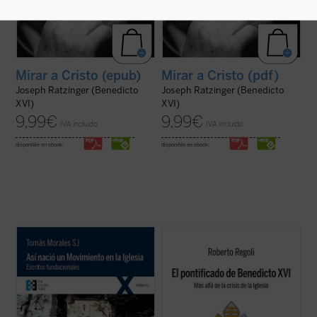
Mirar a Cristo (epub)
Mirar a Cristo (pdf)
Joseph Ratzinger (Benedicto
Joseph Ratzinger (Benedicto
XVI)
XVI)
9,99
€
9,99
€
IVA incluido
IVA incluido
disponible en ebook:
disponible en ebook:
Así nació un Movimiento en la Iglesia.
Frente a las habituales lecturas parciales,
Escritos fundacionales
recoge en una sola
El pontificado de Benedicto XVI
ofrece una
obra tres narraciones (
Memoria, La
amplia mirada de conjunto sólidamente
Cruzada de Santa María: Génesis y
documentada sobre la labor de Joseph
desenvolvimiento
e
Historia íntima de un
Ratzinger como papa, a la vez que señala
Movimiento
), que tienen distinta ...
(ver
algunas claves interpretativas que ...
(ver
ficha)
ficha)