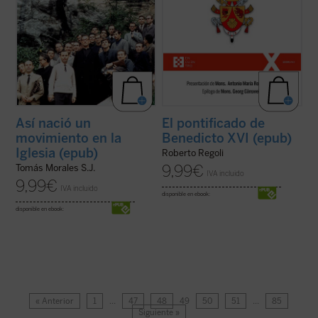
Así nació un
El pontificado de
movimiento en la
Benedicto XVI (epub)
Iglesia (epub)
Roberto Regoli
9,99
€
Tomás Morales S.J.
IVA incluido
9,99
€
IVA incluido
disponible en ebook:
disponible en ebook:
« Anterior
1
…
47
48
49
50
51
…
85
Siguiente »