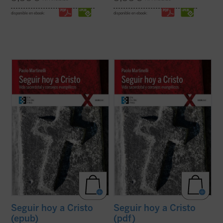
disponible en ebook:
disponible en ebook:
Este libro, cuyo origen son unos ejercicios
Este libro, cuyo origen son unos ejercicios
espirituales dirigidos a sacerdotes, se
espirituales dirigidos a sacerdotes, se
ofrece como un instrumento altamente
ofrece como un instrumento altamente
valioso de reflexión para todo cristiano --
valioso de reflexión para todo cristiano --
cualquiera que sea su estado de vida--
cualquiera que sea su estado de vida--
sobre los consejos evangélicos (pobreza,
sobre los consejos evangélicos (pobreza,
...
(ver ficha)
...
(ver ficha)
Seguir hoy a Cristo
Seguir hoy a Cristo
(epub)
(pdf)