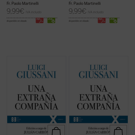
Fr. Paolo Martinelli
Fr. Paolo Martinelli
9,99
€
9,99
€
IVA incluido
IVA incluido
disponible en ebook:
disponible en ebook:
El presente volumen recoge las lecciones
El presente volumen recoge las lecciones
pronunciadas por don Luigi Giussani --y los
pronunciadas por don Luigi Giussani --y los
diálogos a que dieron lugar las mismas--
diálogos a que dieron lugar las mismas--
durante los tres primeros Ejercicios
durante los tres primeros Ejercicios
espirituales de la Fraternidad de Comunión
espirituales de la Fraternidad de Comunión
y Liberación tras su reconocimiento ...
(ver
y Liberación tras su reconocimiento ...
(ver
ficha)
ficha)