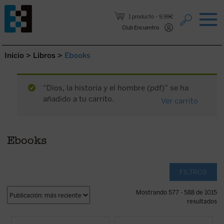
Saltar al contenido.
1 producto
9,99€
Club Encuentro
Inicio
>
Libros
>
Ebooks
“Dios, la historia y el hombre (pdf)” se ha
añadido a tu carrito.
Ver carrito
Ebooks
FILTROS
Mostrando 577 - 588 de 1015
resultados