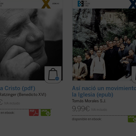
tuye, en palabras del actual papa
desenvolvimiento
e
Historia íntima
o Benedicto XVI, «una unión entre
Movimiento
), que tienen distinta ...
a, ...
(ver ficha)
ficha)
 a Cristo (pdf)
Así nació un movimient
la Iglesia (epub)
Ratzinger (Benedicto XVI)
€
Tomás Morales S.J.
IVA incluido
9,99
€
IVA incluido
 en ebook:
disponible en ebook: