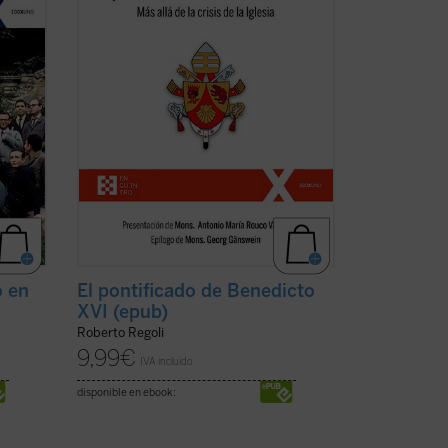
 de un
de Joseph Ratzinger como papa, a la vez
(ver
que señala algunas claves
interpretativas que ...
(ver ficha)
o en
El pontificado de Benedicto
XVI (epub)
Roberto Regoli
9,99
€
IVA incluido
disponible en ebook: