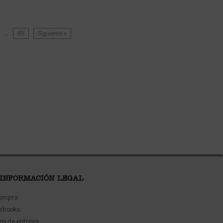
…
85
Siguiente »
 INFORMACIÓN LEGAL
compra
 ebooks
os de entrega