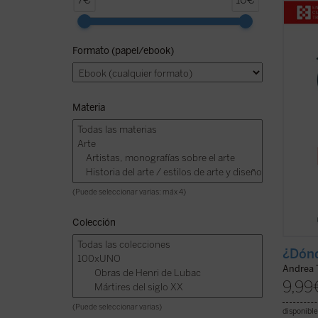
7€
10€
conoci
Julián
y Libe
Formato (papel/ebook)
respon
cuesti
fe crist
Materia
(Puede seleccionar varias: máx 4)
Colección
¿Dónd
Andrea T
9,99
(Puede seleccionar varias)
disponible