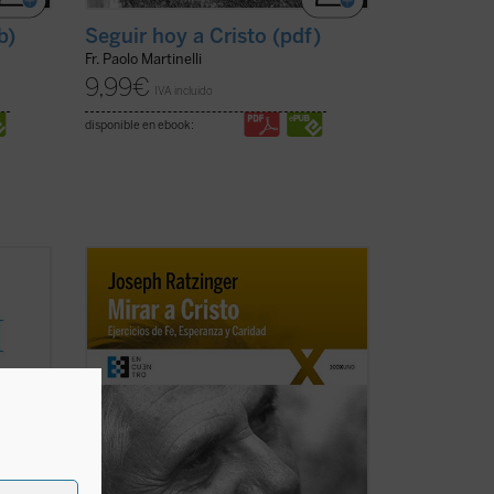
b)
Seguir hoy a Cristo (pdf)
Fr. Paolo Martinelli
9,99
€
IVA incluido
disponible en ebook:
ciones
El presente texto, en el que se recogen
 --y
las lecciones impartidas por Joseph
Ratzinger sobre las tres virtudes
s
teologales en unos ejercicios espirituales
nidad
constituye, en palabras del actual papa
emérito Benedicto XVI, «una unión entre
filosofía, ...
(ver ficha)