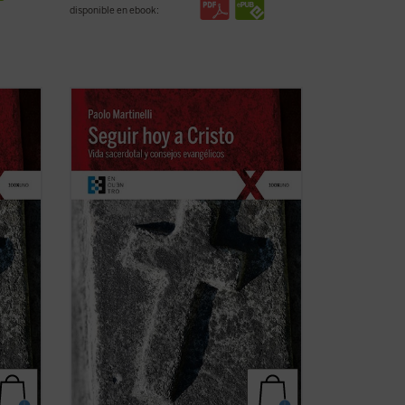
disponible en ebook:
Este libro, cuyo origen son unos
ejercicios espirituales dirigidos a
sacerdotes, se ofrece como un
instrumento altamente valioso de
quiera
reflexión para todo cristiano --cualquiera
os
que sea su estado de vida-- sobre los
ver
consejos evangélicos (pobreza, ...
(ver
ficha)