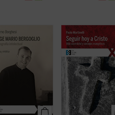
senta por primera vez al lector
Este libro, cuyo origen son unos
posición y un análisis detallado de
ejercicios espirituales dirigidos a
mación intelectual de Jorge Mario
sacerdotes, se ofrece como un
lio, lo que permite comprender la
instrumento altamente valioso de
 amplia y de carácter poliédrico
reflexión para todo cristiano --cual
rca el actual pontificado del papa
que sea su estado de vida-- sobre l
ficha)
consejos evangélicos (pobreza, ...
(
ficha)