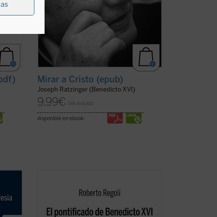
ias
pdf)
Mirar a Cristo (epub)
Joseph Ratzinger (Benedicto XVI)
9,99
€
IVA incluido
disponible en ebook:
ia.
Frente a las habituales lecturas
na
parciales,
El pontificado de Benedicto XVI
a, La
ofrece una amplia mirada de conjunto
sólidamente documentada sobre la labor