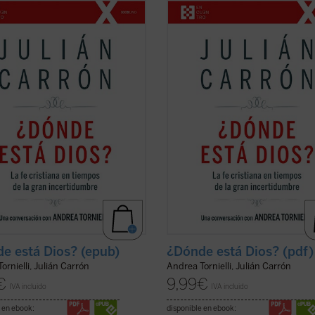
do vaticanista Andrea Tornielli,
conocido vaticanista Andrea Torniell
 Carrón --responsable de Comunión
Julián Carrón --responsable de Co
ración desde hace trece años--
y Liberación desde hace trece años
de a estas y otras muchas
responde a estas y otras muchas
ones sobre el núcleo esencial de la
cuestiones sobre el núcleo esencial
iana, ...
(ver ficha)
fe cristiana, ...
(ver ficha)
e está Dios? (epub)
¿Dónde está Dios? (pdf)
ornielli, Julián Carrón
Andrea Tornielli, Julián Carrón
€
9,99
€
IVA incluido
IVA incluido
 en ebook:
disponible en ebook: