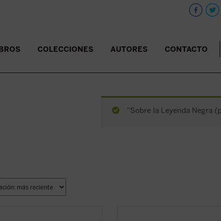
IBROS
COLECCIONES
AUTORES
CONTACTO
“Sobre la Leyenda Negra (pd
enso y lúcido diálogo con el
En intenso y lúcido diálogo con el