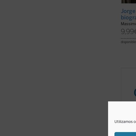
Jorge
biogra
Massimo
9,99
disponible
El pre
pronun
los di
mismas
Ejerci
de Com
recono
Utilizamos c