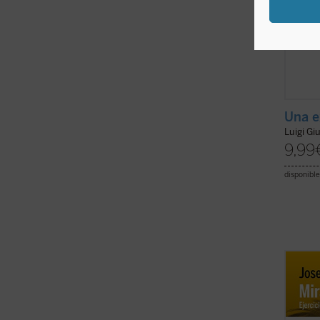
Una e
Luigi Gi
9,99
disponible
El pre
las le
Ratzin
teolog