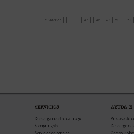
« Anterior
1
…
47
48
49
50
51
SERVICIOS
AYUDA E
Descarga nuestro catálogo
Proceso de 
Foreign rights
Descarga de
Servicios editoriales
Gastos y plaz