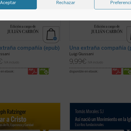
Aceptar
Rechazar
Preferenc
xtraña compañía (epub)
Una extraña compañía (
ussani
Luigi Giussani
€
9,99
€
IVA incluido
IVA incluido
 en ebook:
disponible en ebook:
sente texto, en el que se recogen
Así nació un Movimiento en la Igles
cciones impartidas por Joseph
Escritos fundacionales
recoge en u
ger sobre las tres virtudes
sola obra tres narraciones (
Memori
ales en unos ejercicios espirituales
Cruzada de Santa María: Génesis y