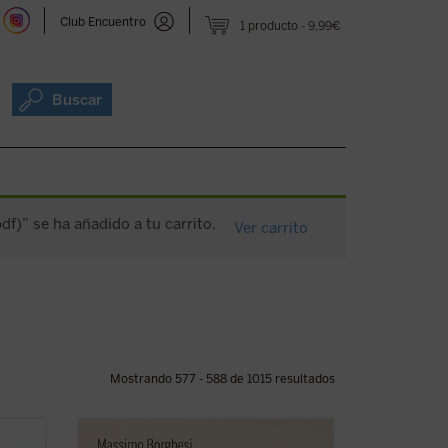
Club Encuentro
1 producto
9,99€
Buscar
f)” se ha añadido a tu carrito.
Ver carrito
Mostrando 577 - 588 de 1015 resultados
Se presenta por primera vez al lector