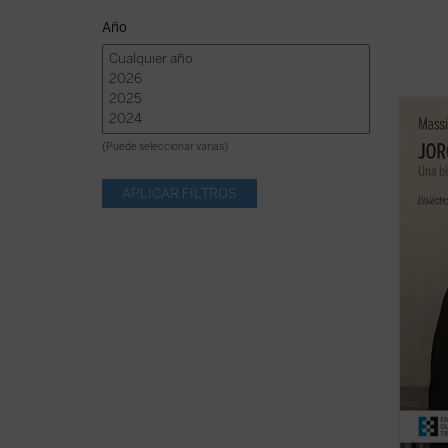
Año
Se pre
una ex
(Puede seleccionar varias)
la for
Bergog
mirada
que ma
...
(ver 