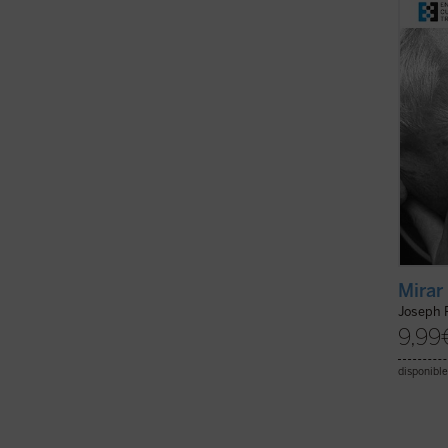
consti
emérit
filosofí
Mirar
Joseph 
9,99
disponible