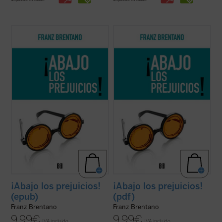
En
¡Abajo los prejuicios!
, Brentano
En
¡Abajo los prejuicios!
, Brentano defiende
defiende, con inusitado vigor, la posibilidad
con inusitado vigor la posibilidad de una
de una filosofía no sometida a la admisión
filosofía no sometida a la admisión de
de apriorismos. Básicamente, estos
apriorismos. Básicamente, estos
apriorismos, que para Brentano equivalen
apriorismos, que para Brentano equivalen
a meros prejuicios, son la filosofía ...
(ver
a meros prejuicios, son la filosofía ...
(ver
ficha)
ficha)
¡Abajo los prejuicios!
¡Abajo los prejuicios!
(epub)
(pdf)
Franz Brentano
Franz Brentano
9,99
€
9,99
€
IVA incluido
IVA incluido