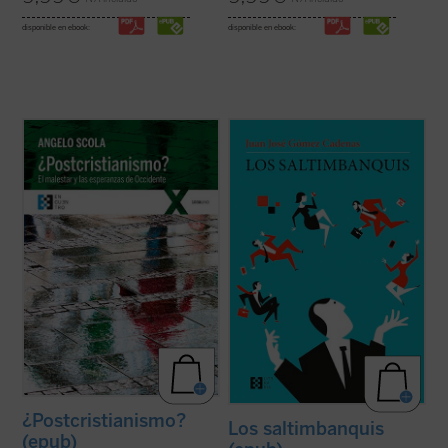
disponible en ebook:
disponible en ebook:
En el contexto de esta Europa
Los saltimbanquis
nos presenta un mundo
sociológicamente postcristiana, el cardenal
de despachos de acero y metacrilato,
Scola se pregunta si ha llegado el tiempo
cámaras ocultas, selectos restaurantes y
del «postcristianismo» o si, por el
exclusivos clubs deportivos, con
contrario, es posible encontrar hoy
encuentros a puerta cerrada en los que
hombres y mujeres que continúen
cada palabra tiene un precio.
esperando que haya ...
(ver ficha)
La trama arranca ...
(ver ficha)
¿Postcristianismo?
Los saltimbanquis
(epub)