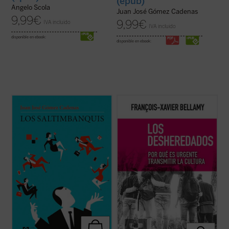
(epub)
Angelo Scola
Juan José Gómez Cadenas
9,99
€
9,99
€
IVA incluido
IVA incluido
disponible en ebook:
disponible en ebook:
Los saltimbanquis
nos presenta un mundo
Bellamy expone aquí de forma precisa y
de despachos de acero y metacrilato,
brillante, a través de las figuras de
cámaras ocultas, selectos restaurantes y
Descartes, Rousseau y Bourdieu, los
exclusivos clubs deportivos, con
principales hitos del proceso de ruptura de
encuentros a puerta cerrada en los que
la transmisión de la cultura que ha tenido
cada palabra tiene un precio.
lugar en los últimos siglos en Europa....
(ver
La trama arranca ...
(ver ficha)
ficha)