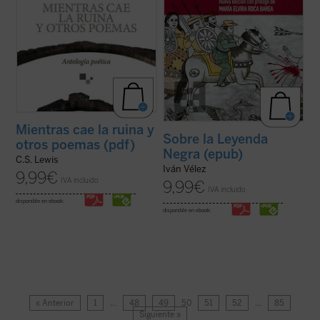
Mientras cae la ruina y
Sobre la Leyenda
otros poemas (pdf)
Negra (epub)
C.S. Lewis
Iván Vélez
9,99
€
IVA incluido
9,99
€
IVA incluido
disponible en ebook:
disponible en ebook:
« Anterior
1
…
48
49
50
51
52
…
85
Siguiente »