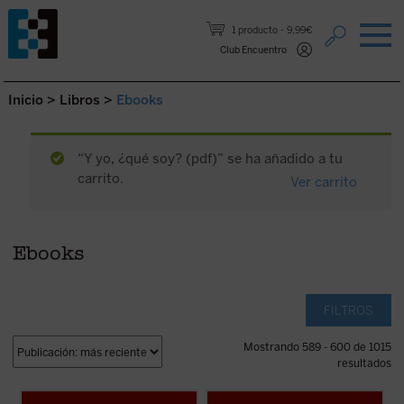
Saltar al contenido.
1 producto
9,99€
Club Encuentro
Inicio
>
Libros
>
Ebooks
“Y yo, ¿qué soy? (pdf)” se ha añadido a tu
carrito.
Ver carrito
Ebooks
FILTROS
Mostrando 589 - 600 de 1015
resultados