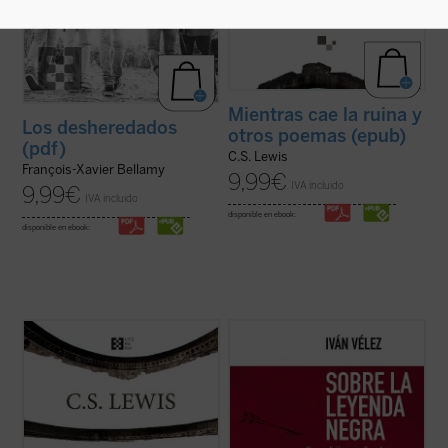
Mientras cae la ruina y
Los desheredados
otros poemas (epub)
(pdf)
C.S. Lewis
François-Xavier Bellamy
9,99
€
IVA incluido
9,99
€
IVA incluido
disponible en ebook:
disponible en ebook:
La presente obra constituye la primera
Sobre la Leyenda Negra
trata de analizar,
antología en lengua castellana de la obra
cuestión a cuestión, cada uno de los hitos y
poética de C.S. Lewis, que es sin duda la
temas que conforman no sólo un género
faceta literaria menos conocida del famoso
historiográfico erigido a partir de dicho
escritor británico. Y, sin embargo, por lo
rótulo, sino ante todo un prisma a través
que se desprende de sus textos ...
(ver
del cual se reconstruye ...
(ver ficha)
ficha)