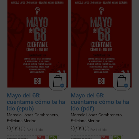
Han pasado 50 años desde las revueltas
Han pasado 50 años desde las revueltas
de Mayo del 68, cuando las protestas de un
de Mayo del 68, cuando las protestas de un
grupo de jóvenes estudiantes generaron
grupo de jóvenes estudiantes generaron
una onda expansiva de tales dimensiones
una onda expansiva de tales dimensiones
que transformó la historia de Occidente. Lo
que transformó la historia de Occidente. Lo
sucedido en Mayo del 68 no puede ...
(ver
sucedido en Mayo del 68 no puede ...
(ver
ficha)
ficha)
Mayo del 68:
Mayo del 68:
cuéntame cómo te ha
cuéntame cómo te ha
ido (epub)
ido (pdf)
Marcelo López Cambronero,
Marcelo López Cambronero,
Feliciana Merino
Feliciana Merino
9,99
€
9,99
€
IVA incluido
IVA incluido
disponible en ebook:
disponible en ebook: