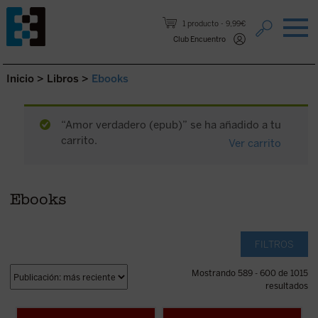
Saltar al contenido.
1 producto
9,99€
Club Encuentro
Inicio
>
Libros
>
Ebooks
“Amor verdadero (epub)” se ha añadido a tu
carrito.
Ver carrito
Ebooks
FILTROS
Mostrando 589 - 600 de 1015
resultados