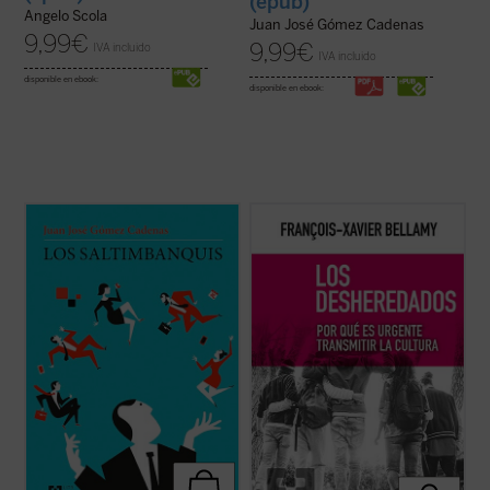
(epub)
Angelo Scola
Juan José Gómez Cadenas
9,99
€
9,99
€
IVA incluido
IVA incluido
disponible en ebook:
disponible en ebook:
Los saltimbanquis
nos presenta un mundo
Bellamy expone aquí de forma precisa y
de despachos de acero y metacrilato,
brillante, a través de las figuras de
cámaras ocultas, selectos restaurantes y
Descartes, Rousseau y Bourdieu, los
exclusivos clubs deportivos, con
principales hitos del proceso de ruptura de
encuentros a puerta cerrada en los que
la transmisión de la cultura que ha tenido
cada palabra tiene un precio.
lugar en los últimos siglos en Europa....
(ver
La trama arranca ...
(ver ficha)
ficha)