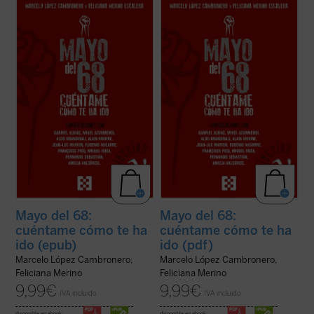
Han pasado 50 años desde las revueltas
Han pasado 50 años desde las revueltas
de Mayo del 68, cuando las protestas de un
de Mayo del 68, cuando las protestas de un
grupo de jóvenes estudiantes generaron
grupo de jóvenes estudiantes generaron
una onda expansiva de tales dimensiones
una onda expansiva de tales dimensiones
que transformó la historia de Occidente. Lo
que transformó la historia de Occidente. Lo
sucedido en Mayo del 68 no puede ...
(ver
sucedido en Mayo del 68 no puede ...
(ver
ficha)
ficha)
Mayo del 68:
Mayo del 68:
cuéntame cómo te ha
cuéntame cómo te ha
ido (epub)
ido (pdf)
Marcelo López Cambronero,
Marcelo López Cambronero,
Feliciana Merino
Feliciana Merino
9,99
€
9,99
€
IVA incluido
IVA incluido
disponible en ebook:
disponible en ebook: