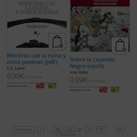
Mientras cae la ruina y
Sobre la Leyenda
otros poemas (pdf)
Negra (epub)
C.S. Lewis
Iván Vélez
9,99
€
IVA incluido
9,99
€
IVA incluido
disponible en ebook:
disponible en ebook:
« Anterior
1
…
48
49
50
51
52
…
85
Siguiente »