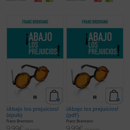
En
¡Abajo los prejuicios!
, Brentano
En
¡Abajo los prejuicios!
, Brentano defiende
defiende, con inusitado vigor, la posibilidad
con inusitado vigor la posibilidad de una
de una filosofía no sometida a la admisión
filosofía no sometida a la admisión de
de apriorismos. Básicamente, estos
apriorismos. Básicamente, estos
apriorismos, que para Brentano equivalen
apriorismos, que para Brentano equivalen
a meros prejuicios, son la filosofía ...
(ver
a meros prejuicios, son la filosofía ...
(ver
ficha)
ficha)
¡Abajo los prejuicios!
¡Abajo los prejuicios!
(epub)
(pdf)
Franz Brentano
Franz Brentano
9,99
€
9,99
€
IVA incluido
IVA incluido