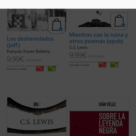
Mientras cae la ruina y
Los desheredados
otros poemas (epub)
(pdf)
C.S. Lewis
François-Xavier Bellamy
9,99
€
IVA incluido
9,99
€
IVA incluido
disponible en ebook:
disponible en ebook:
La presente obra constituye la primera
Sobre la Leyenda Negra
trata de analizar,
antología en lengua castellana de la obra
cuestión a cuestión, cada uno de los hitos y
poética de C.S. Lewis, que es sin duda la
temas que conforman no sólo un género
faceta literaria menos conocida del famoso
historiográfico erigido a partir de dicho
escritor británico. Y, sin embargo, por lo
rótulo, sino ante todo un prisma a través
que se desprende de sus textos ...
(ver
del cual se reconstruye ...
(ver ficha)
ficha)