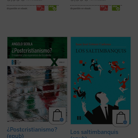
disponible en ebook:
disponible en ebook:
En el contexto de esta Europa
Los saltimbanquis
nos presenta un mundo
sociológicamente postcristiana, el cardenal
de despachos de acero y metacrilato,
Scola se pregunta si ha llegado el tiempo
cámaras ocultas, selectos restaurantes y
del «postcristianismo» o si, por el
exclusivos clubs deportivos, con
contrario, es posible encontrar hoy
encuentros a puerta cerrada en los que
hombres y mujeres que continúen
cada palabra tiene un precio.
esperando que haya ...
(ver ficha)
La trama arranca ...
(ver ficha)
¿Postcristianismo?
Los saltimbanquis
(epub)