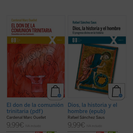
Este libro ofrece una serie de reflexiones
El presente ensayo es una audaz reflexión
del Cardenal Marc Ouellet, actual Prefecto
sobre el inagotable problema del
de la Congregación para los obispos, cuyo
significado y el progreso de la historia y,
hilo conductor gira en torno a la gloria de la
por ende, de la presencia de Dios en la
comunión trinitaria. De esta gloria puede
historia y entre los hombres.
participar la humanidad ya en ...
(ver ficha)
Frente al desvanecimiento del sentido y de
la finalidad ...
(ver ficha)
El don de la comunión
Dios, la historia y el
trinitaria (pdf)
hombre (epub)
Cardenal Marc Ouellet
Rafael Sánchez Saus
9,99
€
9,99
€
IVA incluido
IVA incluido