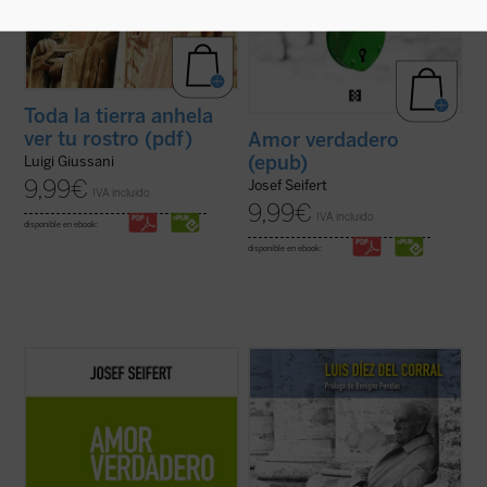
Toda la tierra anhela
ver tu rostro (pdf)
Amor verdadero
(epub)
Luigi Giussani
9,99
€
Josef Seifert
IVA incluido
9,99
€
IVA incluido
disponible en ebook:
disponible en ebook:
El amor es a la vez revelación y
El rapto de Europa
, obra cumbre del jurista,
ocultamiento, promete plenitud pero
filósofo e historiador de las ideas políticas
esconde el camino. Se nos presenta así
Luis Díez del Corral, constituye uno de los
como un desafío que exige la apertura de
más importantes proyectos de
explorar todas las interpretaciones y el
interpretación histórica sobre Europa
coraje de seguir la más convincente. Josef
elaborados en el siglo XX, además ...
(ver
Seifert ...
(ver ficha)
ficha)