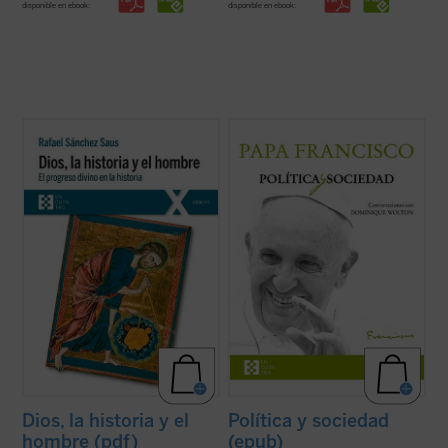
disponible en ebook:
disponible en ebook:
El presente ensayo es una audaz reflexión
Saliéndose de cualquier cliché o etiqueta
sobre el inagotable problema del
prestablecida, este libro ilustra, de un modo
significado y el progreso de la historia y,
que sorprenderá a casi todos, cuál es la
por ende, de la presencia de Dios en la
visión que el actual papa tiene sobre la
historia y entre los hombres.
Iglesia y la sociedad, centrada en derribar
Frente al desvanecimiento del sentido y de
los muros y construir ...
(ver ficha)
la finalidad ...
(ver ficha)
Dios, la historia y el
Política y sociedad
hombre (pdf)
(epub)