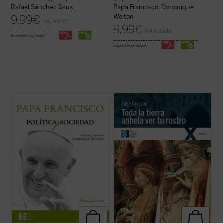
Rafael Sánchez Saus
Papa Francisco, Dominique
Wolton
9,99
€
IVA incluido
9,99
€
IVA incluido
disponible en ebook:
disponible en ebook:
Saliéndose de cualquier cliché o etiqueta
Luigi Giussani, presenta y comenta aquí
prestablecida, este libro ilustra, de un modo
una amplia selección de oraciones, himnos
que sorprenderá a casi todos, cuál es la
y cánticos de la liturgia cristiana
visión que el actual papa tiene sobre la
(gregorianos, trapenses, de la tradición),
Iglesia y la sociedad, centrada en derribar
permitiéndonos contemplar, a través de
los muros y construir ...
(ver ficha)
sus meditaciones, en qué medida la ...
(ver
ficha)