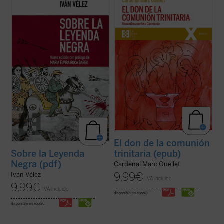
Sobre la Leyenda Negra
trata de analizar,
Este libro ofrece una serie de reflexiones
cuestión a cuestión, cada uno de los hitos y
del Cardenal Marc Ouellet, actual Prefecto
temas que conforman no sólo un género
de la Congregación para los obispos, cuyo
historiográfico erigido a partir de dicho
hilo conductor gira en torno a la gloria de la
rótulo, sino ante todo un prisma a través
comunión trinitaria. De esta gloria puede
del cual se reconstruye ...
(ver ficha)
participar la humanidad ya en ...
(ver ficha)
El don de la comunión
trinitaria (epub)
Sobre la Leyenda
Negra (pdf)
Cardenal Marc Ouellet
9,99
€
Iván Vélez
IVA incluido
9,99
€
IVA incluido
disponible en ebook:
disponible en ebook: