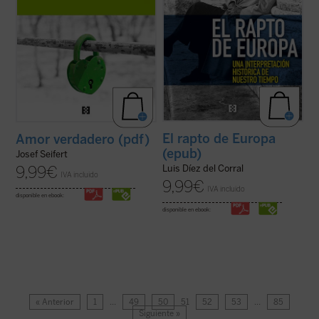
El rapto de Europa
Amor verdadero (pdf)
(epub)
Josef Seifert
9,99
€
Luis Díez del Corral
IVA incluido
9,99
€
IVA incluido
disponible en ebook:
disponible en ebook:
« Anterior
1
…
49
50
51
52
53
…
85
Siguiente »