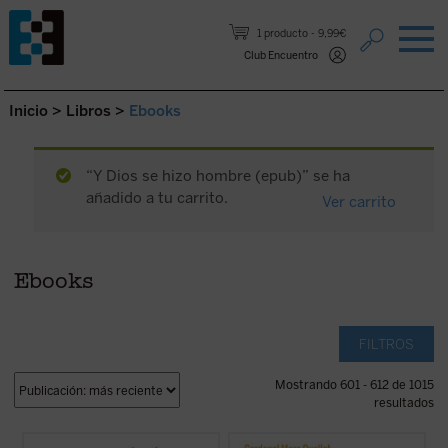
Saltar al contenido.
1 producto
9,99€
Club Encuentro
Inicio
>
Libros
>
Ebooks
“Y Dios se hizo hombre (epub)” se ha
añadido a tu carrito.
Ver carrito
Ebooks
FILTROS
Mostrando 601 - 612 de 1015
resultados