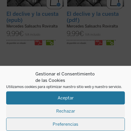
El declive y la cuesta
El declive y la cuesta
(epub)
(pdf)
Mercedes Salisachs Roviralta
Mercedes Salisachs Roviralta
9,99
€
9,99
€
IVA incluido
IVA incluido
disponible en ebook:
disponible en ebook:
Gestionar el Consentimiento
Parece que, cuanto más ha aumentado la
Entre 1940 y 1942 España sufrió fuertes
de las Cookies
presencia del islam en nuestras vidas --por
presiones por parte de los alemanes para
Utilizamos cookies para optimizar nuestro sitio web y nuestro servicio.
la inmigración, por las nuevas
que entrara en guerra y de los Aliados para
generaciones que han aceptado la fe que
que no lo hiciera. De hecho, ambos
les han transmitido sus padres y por la
contendientes diseñaron planes de
Aceptar
amenaza de un terrorismo que dice actuar
invasión de España y estuvieron tentados
en nombre ...
(ver ficha)
de ...
(ver ficha)
Rechazar
Preferencias