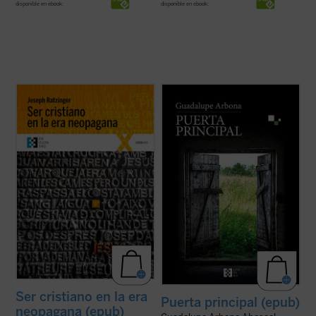
disponible en ebook:
disponible en ebook:
Este libro reúne diversas conferencias y
Puerta principal
es un cuaderno de notas
entrevistas llevadas a cabo por Joseph
que recoge lo que su autora observa,
Ratzinger ---hoy el papa emérito Benedicto
siente y piensa a lo largo de unos intensos
XVI--- durante su periodo como Prefecto
meses que, marcados por la enfermedad,
de la Congregación para la Doctrina de la
le permiten tener una mirada transparente
Fe, cargo que ocupó desde el año 1981 ...
sobre cosas y personas. Es el retrato ...
(ver ficha)
(ver ficha)
Ser cristiano en la era
Puerta principal (epub)
neopagana (epub)