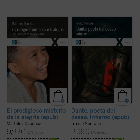
El padre Matthieu Dauchez, sacerdote
Primera entrega de la trilogía de Franco
francés afincado en Filipinas, comparte
Nembrini dedicada a esta gran obra de la
desde hace 20 años su vida con los niños
literatura universal, escrita en su tiempo
de la calle en Manila. En el segundo de sus
para que la leyera el pueblo, pero que en la
libros dedicado a estos niños nos hace
actualidad ha quedado circunscrita al
partícipes de un extraordinario ...
(ver
ámbito de los eruditos y ...
(ver ficha)
ficha)
El prodigioso misterio
Dante, poeta del
de la alegría (epub)
deseo. Infierno (epub)
Matthieu Dauchez
Franco Nembrini
9,99
€
9,99
€
IVA incluido
IVA incluido