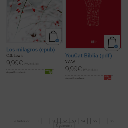
Los milagros (epub)
YouCat Biblia (pdf)
C.S. Lewis
9,99
€
VV.AA.
IVA incluido
9,99
€
IVA incluido
disponible en ebook:
disponible en ebook:
« Anterior
1
…
51
52
53
54
55
…
85
Siguiente »