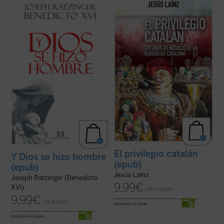
«Espero que este libro pueda transmitir
Según la elaboración histórica catalanista,
algo de la alegría por la encarnación de
1714 significó el final de la soberanía
Dios, una alegría que me ha inspirado
catalana y el comienzo de la opresión
siempre a mí mismo en la proclamación del
española. Sin embargo, fue precisamente
mensaje»
entonces cuando comenzó la prosperidad
de Cataluña, que pronto se destacaría ...
Joseph Ratzinger (Benedicto XVI)...
(ver
(ver ficha)
ficha)
El privilegio catalán
Y Dios se hizo hombre
(epub)
(epub)
Jesús Laínz
Joseph Ratzinger (Benedicto
9,99
€
XVI)
IVA incluido
9,99
€
IVA incluido
disponible en ebook:
disponible en ebook: