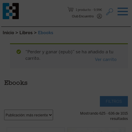
Saltar al contenido.
1 producto
9,99€
Club Encuentro
Inicio
>
Libros
>
Ebooks
“Perder y ganar (epub)” se ha añadido a tu
carrito.
Ver carrito
Ebooks
FILTROS
Mostrando 625 - 636 de 1015
resultados