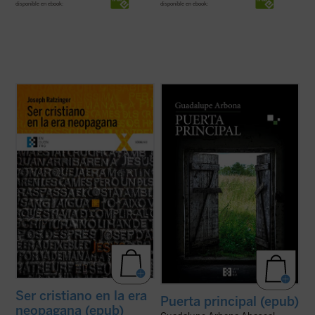
disponible en ebook:
disponible en ebook:
Este libro reúne diversas conferencias y
Puerta principal
es un cuaderno de notas
entrevistas llevadas a cabo por Joseph
que recoge lo que su autora observa,
Ratzinger ---hoy el papa emérito Benedicto
siente y piensa a lo largo de unos intensos
XVI--- durante su periodo como Prefecto
meses que, marcados por la enfermedad,
de la Congregación para la Doctrina de la
le permiten tener una mirada transparente
Fe, cargo que ocupó desde el año 1981 ...
sobre cosas y personas. Es el retrato ...
(ver ficha)
(ver ficha)
Ser cristiano en la era
Puerta principal (epub)
neopagana (epub)