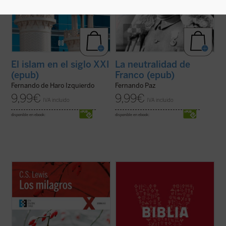
El islam en el siglo XXI
La neutralidad de
(epub)
Franco (epub)
Fernando de Haro Izquierdo
Fernando Paz
9,99
€
9,99
€
IVA incluido
IVA incluido
disponible en ebook:
disponible en ebook:
En el presente libro, convertido en todo un
YouCat Biblia, la Biblia joven de la Iglesia
clásico, C.S. Lewis desafía en su propio
católica, está formada por una cuidadosa
terreno las visiones filosóficas de
selección de textos del Antiguo y del Nuevo
racionalistas, agnósticos y deístas, que
Testamento con la que se recorren los
llevan a una negación a priori de los
momentos más importantes de la historia
milagros cristianos, estableciendo los ...
de la salvación.
(ver ficha)
YouCat Biblia ...
(ver ficha)