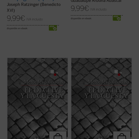
Guadalupe Arbona Abascal
Joseph Ratzinger (Benedicto
9,99
€
IVA incluido
XVI)
9,99
€
disponible en ebook:
IVA incluido
disponible en ebook:
Hito importante en la novelística de
Hito importante en la novelística de
Mercedes Salisachs,
El declive y la cuesta
Mercedes Salisachs,
El declive y la cuesta
es un relato directo y valiente que,
es un relato directo y valiente que,
partiendo del conocido episodio evangélico
partiendo del conocido episodio evangélico
del «buen ladrón» crucificado junto a
del «buen ladrón» crucificado junto a
Cristo, nos narra con gran hondura el ...
Cristo, nos narra con gran hondura el ...
(ver ficha)
(ver ficha)