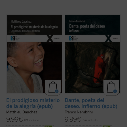
El padre Matthieu Dauchez, sacerdote
Primera entrega de la trilogía de Franco
francés afincado en Filipinas, comparte
Nembrini dedicada a esta gran obra de la
desde hace 20 años su vida con los niños
literatura universal, escrita en su tiempo
de la calle en Manila. En el segundo de sus
para que la leyera el pueblo, pero que en la
libros dedicado a estos niños nos hace
actualidad ha quedado circunscrita al
partícipes de un extraordinario ...
(ver
ámbito de los eruditos y ...
(ver ficha)
ficha)
El prodigioso misterio
Dante, poeta del
de la alegría (epub)
deseo. Infierno (epub)
Matthieu Dauchez
Franco Nembrini
9,99
€
9,99
€
IVA incluido
IVA incluido