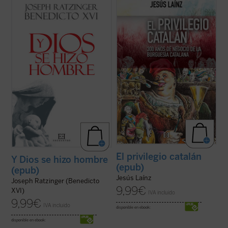
«Espero que este libro pueda transmitir
Según la elaboración histórica catalanista,
algo de la alegría por la encarnación de
1714 significó el final de la soberanía
Dios, una alegría que me ha inspirado
catalana y el comienzo de la opresión
siempre a mí mismo en la proclamación del
española. Sin embargo, fue precisamente
mensaje»
entonces cuando comenzó la prosperidad
de Cataluña, que pronto se destacaría ...
Joseph Ratzinger (Benedicto XVI)...
(ver
(ver ficha)
ficha)
El privilegio catalán
Y Dios se hizo hombre
(epub)
(epub)
Jesús Laínz
Joseph Ratzinger (Benedicto
9,99
€
XVI)
IVA incluido
9,99
€
IVA incluido
disponible en ebook:
disponible en ebook: