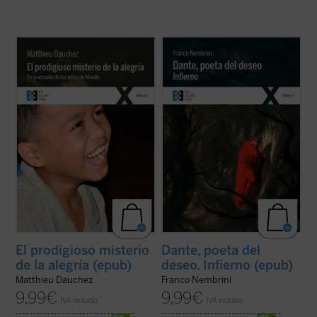
El padre Matthieu Dauchez, sacerdote
Primera entrega de la trilogía de Franco
francés afincado en Filipinas, comparte
Nembrini dedicada a esta gran obra de la
desde hace 20 años su vida con los niños
literatura universal, escrita en su tiempo
de la calle en Manila. En el segundo de sus
para que la leyera el pueblo, pero que en la
libros dedicado a estos niños nos hace
actualidad ha quedado circunscrita al
partícipes de un extraordinario ...
(ver
ámbito de los eruditos y ...
(ver ficha)
ficha)
El prodigioso misterio
Dante, poeta del
de la alegría (epub)
deseo. Infierno (epub)
Matthieu Dauchez
Franco Nembrini
9,99
€
9,99
€
IVA incluido
IVA incluido