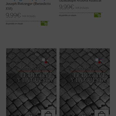
Guadalupe Arbona Abascal
Joseph Ratzinger (Benedicto
9,99
€
IVA incluido
XVI)
9,99
€
disponible en ebook:
IVA incluido
disponible en ebook:
Hito importante en la novelística de
Hito importante en la novelística de
Mercedes Salisachs,
El declive y la cuesta
Mercedes Salisachs,
El declive y la cuesta
es un relato directo y valiente que,
es un relato directo y valiente que,
partiendo del conocido episodio evangélico
partiendo del conocido episodio evangélico
del «buen ladrón» crucificado junto a
del «buen ladrón» crucificado junto a
Cristo, nos narra con gran hondura el ...
Cristo, nos narra con gran hondura el ...
(ver ficha)
(ver ficha)