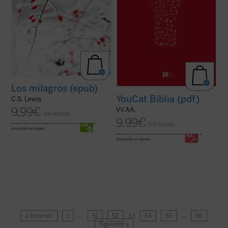
Los milagros (epub)
YouCat Biblia (pdf)
C.S. Lewis
9,99
€
VV.AA.
IVA incluido
9,99
€
IVA incluido
disponible en ebook:
disponible en ebook:
« Anterior
1
…
51
52
53
54
55
…
85
Siguiente »