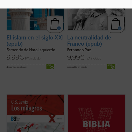
El islam en el siglo XXI
La neutralidad de
(epub)
Franco (epub)
Fernando de Haro Izquierdo
Fernando Paz
9,99
€
9,99
€
IVA incluido
IVA incluido
disponible en ebook:
disponible en ebook:
En el presente libro, convertido en todo un
YouCat Biblia, la Biblia joven de la Iglesia
clásico, C.S. Lewis desafía en su propio
católica, está formada por una cuidadosa
terreno las visiones filosóficas de
selección de textos del Antiguo y del Nuevo
racionalistas, agnósticos y deístas, que
Testamento con la que se recorren los
llevan a una negación a priori de los
momentos más importantes de la historia
milagros cristianos, estableciendo los ...
de la salvación.
(ver ficha)
YouCat Biblia ...
(ver ficha)