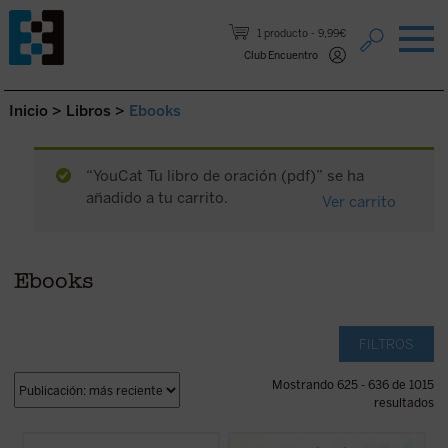
Saltar al contenido.
1 producto
9,99€
Club Encuentro
Inicio
>
Libros
>
Ebooks
“YouCat Tu libro de oración (pdf)” se ha
añadido a tu carrito.
Ver carrito
Ebooks
FILTROS
Mostrando 625 - 636 de 1015
resultados