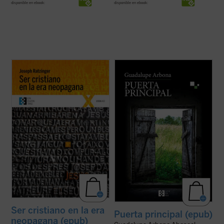
disponible en ebook:
disponible en ebook:
Este libro reúne diversas conferencias y
Puerta principal
es un cuaderno de notas
entrevistas llevadas a cabo por Joseph
que recoge lo que su autora observa,
Ratzinger ---hoy el papa emérito Benedicto
siente y piensa a lo largo de unos intensos
XVI--- durante su periodo como Prefecto
meses que, marcados por la enfermedad,
de la Congregación para la Doctrina de la
le permiten tener una mirada transparente
Fe, cargo que ocupó desde el año 1981 ...
sobre cosas y personas. Es el retrato ...
(ver ficha)
(ver ficha)
Ser cristiano en la era
Puerta principal (epub)
neopagana (epub)