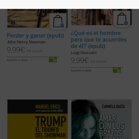
¿Qué es el hombre
Perder y ganar (epub)
para que te acuerdes
John Henry Newman
de él? (epub)
9,99
€
IVA incluido
Luigi Giussani
9,99
€
disponible en ebook:
IVA incluido
disponible en ebook:
Estamos ante una mirada periodística de la
Este pequeño-gran libro nos explica,
irrepetible campaña que vivió Estados
basándose en la información científica más
Unidos, protagonizada por un populista
reciente y en muchos años de experiencia
genuinamente americano, Donald Trump.
profesional y personal de su autora, el
La aparición del magnate, que trivializó la
modo en el que está «diseñada» la relación
verdad con técnicas de reality show y su ...
entre la madre y su bebé para que ...
(ver
(ver ficha)
ficha)