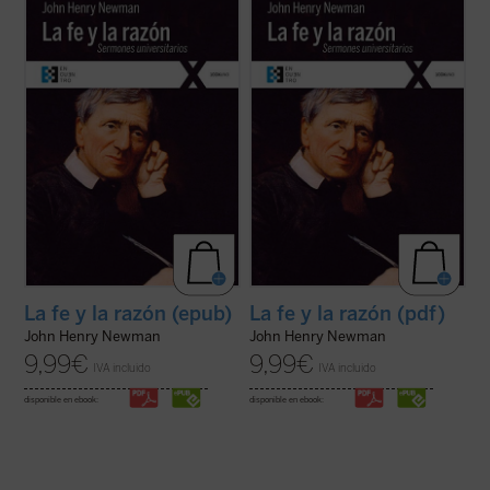
«¿Por qué motivo, en el juicio cotidiano de
«¿Por qué motivo, en el juicio cotidiano de
los hombres, la fe es contraria a la razón, o
los hombres, la fe es contraria a la razón, o
irracional?» Esta pregunta, formulada por
irracional?» Esta pregunta, formulada por
el propio Newman en el prólogo de una de
el propio Newman en el prólogo de una de
las primeras ediciones de estos
Sermones
las primeras ediciones de estos
Sermones
Universitarios
, indica ...
(ver ficha)
Universitarios
, indica ...
(ver ficha)
La fe y la razón (epub)
La fe y la razón (pdf)
John Henry Newman
John Henry Newman
9,99
€
9,99
€
IVA incluido
IVA incluido
disponible en ebook:
disponible en ebook: