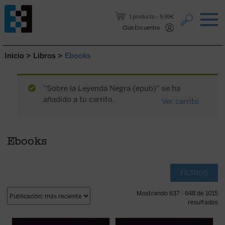
Saltar al contenido.
1 producto
9,99€
Club Encuentro
Inicio
>
Libros
>
Ebooks
“Sobre la Leyenda Negra (epub)” se ha
añadido a tu carrito.
Ver carrito
Ebooks
FILTROS
Mostrando 637 - 648 de 1015
resultados