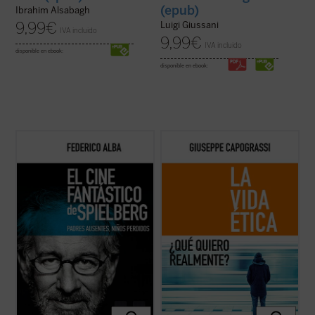
(epub)
Ibrahim Alsabagh
9,99
€
Luigi Giussani
IVA incluido
9,99
€
IVA incluido
disponible en ebook:
disponible en ebook:
Un niño se dispone a abrir una puerta
El presente libro, considerado como la obra
detrás de la cual brilla una misteriosa luz.
maestra de su autor, nos muestra al
Una joven es arrastrada al fondo del mar
Capograssi que, en su madurez, luchó
por una criatura implacable. Las
apasionadamente por el valor del individuo
vibraciones en un vaso de agua anuncian la
frente a los totalitarismos nazi y comunista
llegada de un terrible monstruo
--también contra el totalitarismo blando ...
prehistórico. ...
(ver ficha)
(ver ficha)