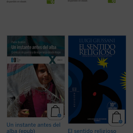
disponible en ebook:
disponible en ebook:
El 22 de diciembre de 2016 los grupos
El sentido religioso
es el primer volumen
militares que ocupaban el este de la ciudad
del Curso Básico de Cristianismo, en el que
de Alepo entregaron las armas, pasando a
Luigi Giussani resume su itinerario de
ser considerada como «ciudad segura»
pensamiento y de experiencia. El libro
tras más de cuatro años de durísimos
identifica en el sentido religioso la esencia
enfrentamientos entre el ejército y las ...
misma de la racionalidad y la ...
(ver ficha)
(ver ficha)
Un instante antes del
alba (epub)
El sentido religioso