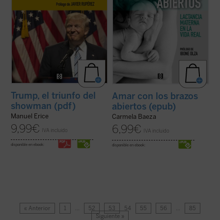
Trump, el triunfo del
Amar con los brazos
showman (pdf)
abiertos (epub)
Manuel Erice
Carmela Baeza
9,99
€
6,99
€
IVA incluido
IVA incluido
disponible en ebook:
disponible en ebook:
« Anterior
1
…
52
53
54
55
56
…
85
Siguiente »