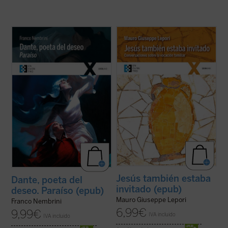
Con el
Paraíso
llegamos a la estación final
Las meditaciones reunidas en este libro
del viaje de Dante y de la relectura del
han nacido del deseo de jóvenes parejas de
mismo que nos ofrece Franco Nembrini.
novios y esposos de ser ayudados a
Encontramos de nuevo en este volumen
profundizar en su vocación al matrimonio y
una exposición de
La Divina Comedia
a la familia. Son fruto de una amistad
personal, directa y asequible a ...
(ver ficha)
surgida entre algunos laicos, preocupados
por ...
(ver ficha)
Jesús también estaba
Dante, poeta del
invitado (epub)
deseo. Paraíso (epub)
Mauro Giuseppe Lepori
Franco Nembrini
6,99
€
9,99
€
IVA incluido
IVA incluido