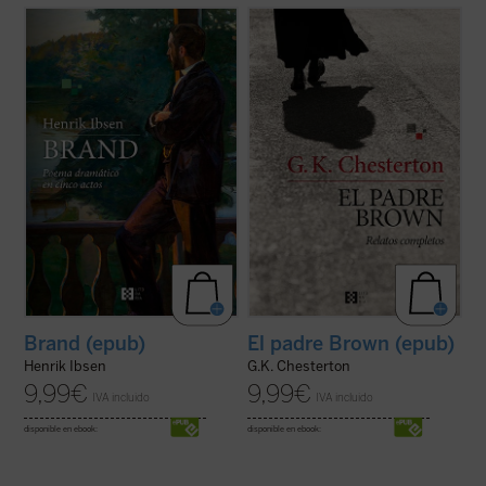
Brand
es considerado, junto a
Peer Gynt
, el
El conjunto de los relatos del padre Brown,
texto más importante e intenso de Ibsen.
escrito a lo largo de más de veinte años,
Es la historia de un hombre que quiere
constituye quizá la obra más popular de
"sanar a la raza humana de sus vicios e
Chesterton. El simpático cura-detective
imperfecciones".
que los protagoniza resuelve en ellos,
En nuestra época, tan llena de moralistas y
armado únicamente con su paraguas, su ...
de ...
(ver ficha)
(ver ficha)
Brand (epub)
El padre Brown (epub)
Henrik Ibsen
G.K. Chesterton
9,99
€
9,99
€
IVA incluido
IVA incluido
disponible en ebook:
disponible en ebook: