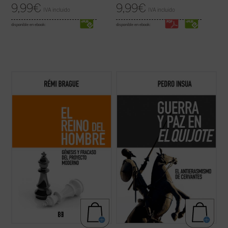
9,99
€
9,99
€
IVA incluido
IVA incluido
disponible en ebook:
disponible en ebook:
En la época moderna el hombre ha llegado
El presente ensayo analiza determinados
a la convicción de ser el creador de su
aspectos doctrinales relativos a las ideas
propia humanidad, dando por superado
sobre la paz y la guerra sostenidas por
cualquier tiempo pasado y pretendiendo
Cervantes en
El Quijote
con una intención
convertirse en el artífice único de su futuro.
polémica: probar el absurdo de aquellas
Se habría llegado por fin al «reino del ...
(ver
tesis, tan en boga, que defienden ...
(ver
ficha)
ficha)