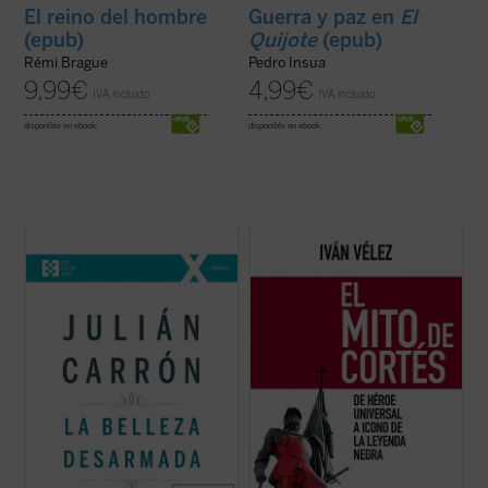
El reino del hombre
Guerra y paz en
El
(epub)
Quijote
(epub)
Rémi Brague
Pedro Insua
9,99
€
4,99
€
IVA incluido
IVA incluido
disponible en ebook:
disponible en ebook:
Como toda crisis, la actual «nos obliga a
Hace casi quinientos años que Hernán
volver a plantearnos preguntas y nos exige
Cortés conquistó Tenochtitlán junto a unos
nuevas o viejas respuestas, pero, en
cientos de españoles y miles de
cualquier caso, juicios directos, no
tlaxcaltecas sometidos por Moctezuma.
preestablecidos» (Hannah Arendt). Es, por
Los hechos que llevaron al de Medellín a
tanto, una invitación a abrirnos a los demás
convertirse en un personaje de talla
...
(ver ficha)
histórica han ...
(ver ficha)