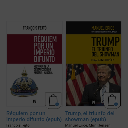
Frente a la interpretación historiográfica
Estamos ante una mirada periodística de la
habitual, según la cual el Imperio austro-
irrepetible campaña que vivió Estados
húngaro «se disgregó» porque los pueblos
Unidos, protagonizada por un populista
que lo conformaban rechazaron continuar
genuinamente americano, Donald Trump.
en su seno, François Fejtö nos muestra en
La aparición del magnate, que trivializó la
este libro que la principal ...
(ver ficha)
verdad con técnicas de reality show y su ...
(ver ficha)
Réquiem por un
Trump, el triunfo del
imperio difunto (epub)
showman (epub)
François Fejtö
Manuel Erice, Muni Jensen