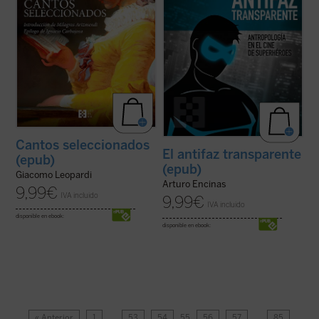
Cantos seleccionados
El antifaz transparente
(epub)
(epub)
Giacomo Leopardi
Arturo Encinas
9,99
€
IVA incluido
9,99
€
IVA incluido
disponible en ebook:
disponible en ebook:
« Anterior
1
…
53
54
55
56
57
…
85