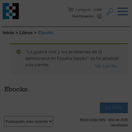
Saltar al contenido.
1 producto
9,99€
Club Encuentro
Inicio
>
Libros
>
Ebooks
“La guerra civil y los problemas de la
democracia en España (epub)” se ha añadido
a tu carrito.
Ver carrito
Ebooks
FILTROS
Mostrando 649 - 660 de 1015
resultados