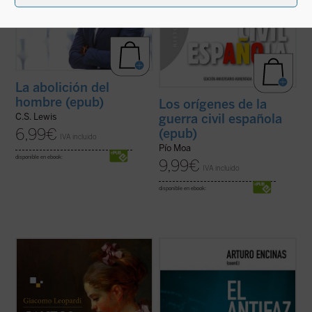
La abolición del
hombre (epub)
Los orígenes de la
C.S. Lewis
guerra civil española
6,99
€
(epub)
IVA incluido
Pío Moa
disponible en ebook:
9,99
€
IVA incluido
disponible en ebook:
Esta selección de
Cantos
de Leopardi
El cine de superhéroes está viviendo uno
propone al lector, a través de la
de sus mejores momentos desde el punto
introducción de la profesora Milagros
de vista industrial. La fascinación que las
Arizmendi y del ensayo conclusivo del
películas del subgénero producen en tantas
catedrático de literatura bíblica Ignacio
personas seguramente esté vinculada al
Carbajosa, una original mirada sobre la
nivel de identificación del público ...
(ver
obra del ...
(ver ficha)
ficha)