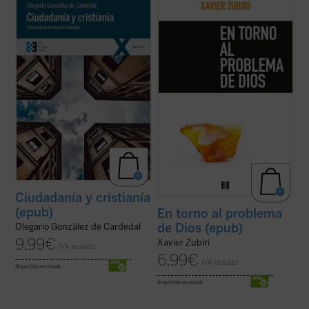
Los hombres tenemos siempre la vida por
Este ensayo clásico de Zubiri constituye
hacer, los ciudadanos tenemos siempre la
una de las mejores introducciones a su
sociedad por configurar y los cristianos
filosofía. Publicado ahora por primera vez
tenemos siempre nuestra fe por realizar.
en edición separada, permitirá al lector
Este libro se propone iluminar la relación
apreciar en todo su valor la originaria
existente entre estos órdenes: Humanidad,
formulación de la idea de religación, ...
(ver
...
(ver ficha)
ficha)
Ciudadanía y cristianía
(epub)
En torno al problema
de Dios (epub)
Olegario González de Cardedal
9,99
€
Xavier Zubiri
IVA incluido
6,99
€
IVA incluido
disponible en ebook:
disponible en ebook: