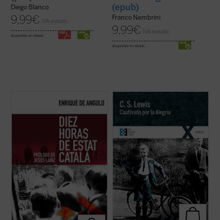
(epub)
Diego Blanco
9,99
€
Franco Nembrini
IVA incluido
9,99
€
IVA incluido
disponible en ebook:
disponible en ebook:
Este libro recoge la narración fidedigna de
Cautivado por la Alegría
es la narración
los trágicos episodios que tuvieron lugar en
autobiográfica que C.S. Lewis escribió para
Barcelona la noche del 6 al 7 de octubre de
responder a las numerosas peticiones que
1934, realizada por quien fuera testigo
le llegaron para que relatara su proceso de
directo de los mismos al encontrarse «en
conversión al cristianismo. Se remonta
primera línea» para cubrir la ...
(ver ficha)
para ello a su propia ...
(ver ficha)