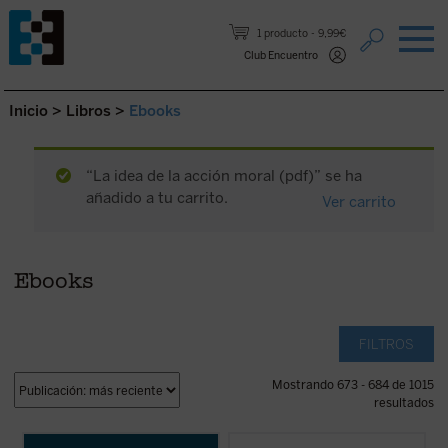
Saltar al contenido.
1 producto
9,99€
Club Encuentro
Inicio
>
Libros
>
Ebooks
“La idea de la acción moral (pdf)” se ha
añadido a tu carrito.
Ver carrito
Ebooks
FILTROS
Mostrando 673 - 684 de 1015
resultados