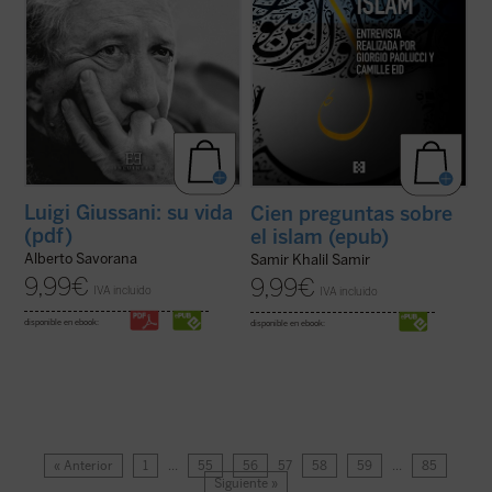
Luigi Giussani: su vida
Cien preguntas sobre
(pdf)
el islam (epub)
Alberto Savorana
Samir Khalil Samir
9,99
€
9,99
€
IVA incluido
IVA incluido
disponible en ebook:
disponible en ebook:
« Anterior
1
…
55
56
57
58
59
…
85
Siguiente »