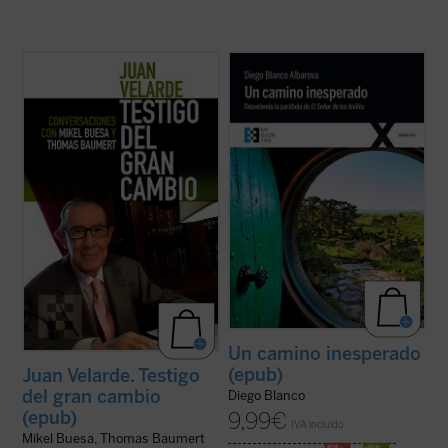
Pocas personas encarnan mejor que Juan
¿Quieres vivir una gran aventura? Todavía
Velarde, decano de los economistas
queda un Anillo y, aunque no lo sepas, lo
españoles, la historia de nuestro país en los
tienes tú. Sal de la comodidad de tu agujero
últimos 60 años. Y no sólo por su relevante
hobbit
y ponte en camino con la comunidad
papel en el desarrollo de la economía como
si quieres arrojarlo al fuego y destruirlo
disciplina académica en España ...
(ver
para siempre. Tendrás ...
(ver ficha)
ficha)
Un camino inesperado
(epub)
Juan Velarde. Testigo
del gran cambio
Diego Blanco
(epub)
9,99
€
IVA incluido
Mikel Buesa, Thomas Baumert