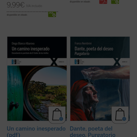
disponible en ebook:
9,99
€
IVA incluido
disponible en ebook:
¿Quieres vivir una gran aventura? Todavía
En este segundo volumen de
Dante, poeta
queda un Anillo y, aunque no lo sepas, lo
del deseo
, que recoge el ciclo de
tienes tú. Sal de la comodidad de tu agujero
encuentros dedicados al
Purgatorio
,
hobbit
y ponte en camino con la comunidad
Franco Nembrini ahonda en la relación viva
si quieres arrojarlo al fuego y destruirlo
entre
La Divina Comedia
y la experiencia
para siempre. Tendrás ...
(ver ficha)
dramática de todo hombre, ...
(ver ficha)
Un camino inesperado
Dante, poeta del
(pdf)
deseo. Purgatorio