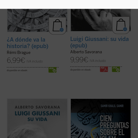
Luigi Giussani: su vida
¿A dónde va la
(epub)
historia? (epub)
Alberto Savorana
Rémi Brague
9,99
€
6,99
€
IVA incluido
IVA incluido
disponible en ebook:
disponible en ebook:
A comienzos de los años cincuenta, un
En estos últimos años han tenido lugar
joven sacerdote italiano se da cuenta de
significativos acontecimientos --conflictos
que la gran mayoría de los jóvenes con los
armados, inmigración masiva, atentados
que se encuentra, pertenecientes a una
terroristas, revueltas ciudadanas--
sociedad aparentemente cristiana,
relacionados con la religión islámica que
manifiestan una gran ignorancia sobre qué
han afectado de lleno a nuestras vidas.
es el ...
(ver ficha)
Esto ...
(ver ficha)