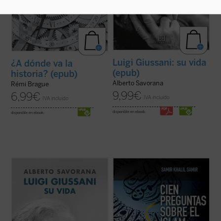
Luigi Giussani: su vida
¿A dónde va la
(epub)
historia? (epub)
Alberto Savorana
Rémi Brague
9,99
€
6,99
€
IVA incluido
IVA incluido
disponible en ebook:
disponible en ebook:
A comienzos de los años cincuenta, un
En estos últimos años han tenido lugar
joven sacerdote italiano se da cuenta de
significativos acontecimientos --conflictos
que la gran mayoría de los jóvenes con los
armados, inmigración masiva, atentados
que se encuentra, pertenecientes a una
terroristas, revueltas ciudadanas--
sociedad aparentemente cristiana,
relacionados con la religión islámica que
manifiestan una gran ignorancia sobre qué
han afectado de lleno a nuestras vidas.
es el ...
(ver ficha)
Esto ...
(ver ficha)