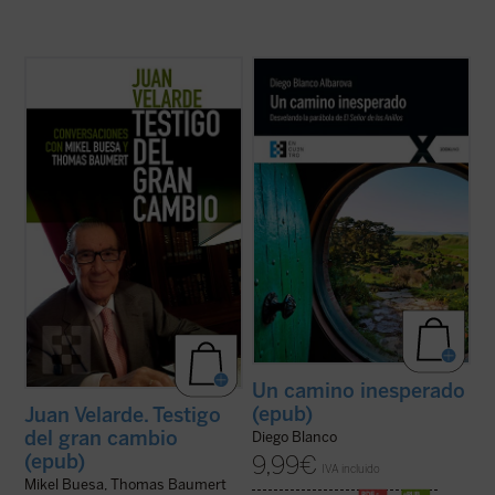
Pocas personas encarnan mejor que Juan
¿Quieres vivir una gran aventura? Todavía
Velarde, decano de los economistas
queda un Anillo y, aunque no lo sepas, lo
españoles, la historia de nuestro país en los
tienes tú. Sal de la comodidad de tu agujero
últimos 60 años. Y no sólo por su relevante
hobbit
y ponte en camino con la comunidad
papel en el desarrollo de la economía como
si quieres arrojarlo al fuego y destruirlo
disciplina académica en España ...
(ver
para siempre. Tendrás ...
(ver ficha)
ficha)
Un camino inesperado
(epub)
Juan Velarde. Testigo
del gran cambio
Diego Blanco
(epub)
9,99
€
IVA incluido
Mikel Buesa, Thomas Baumert