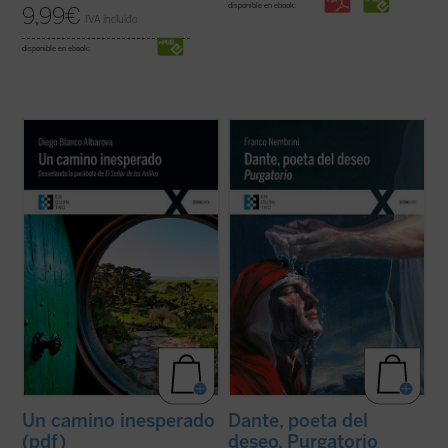
disponible en ebook:
9,99
€
IVA incluido
disponible en ebook:
¿Quieres vivir una gran aventura? Todavía
En este segundo volumen de
Dante, poeta
queda un Anillo y, aunque no lo sepas, lo
del deseo
, que recoge el ciclo de
tienes tú. Sal de la comodidad de tu agujero
encuentros dedicados al
Purgatorio
,
hobbit
y ponte en camino con la comunidad
Franco Nembrini ahonda en la relación viva
si quieres arrojarlo al fuego y destruirlo
entre
La Divina Comedia
y la experiencia
para siempre. Tendrás ...
(ver ficha)
dramática de todo hombre, ...
(ver ficha)
Un camino inesperado
Dante, poeta del
(pdf)
deseo. Purgatorio