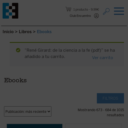
Saltar al contenido.
1 producto
9,99€
Club Encuentro
Inicio
>
Libros
>
Ebooks
“René Girard: de la ciencia a la fe (pdf)” se ha
añadido a tu carrito.
Ver carrito
Ebooks
FILTROS
Mostrando 673 - 684 de 1015
resultados