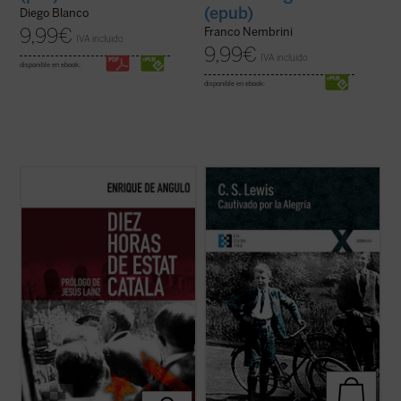
(epub)
Diego Blanco
9,99
€
Franco Nembrini
IVA incluido
9,99
€
IVA incluido
disponible en ebook:
disponible en ebook:
Este libro recoge la narración fidedigna de
Cautivado por la Alegría
es la narración
los trágicos episodios que tuvieron lugar en
autobiográfica que C.S. Lewis escribió para
Barcelona la noche del 6 al 7 de octubre de
responder a las numerosas peticiones que
1934, realizada por quien fuera testigo
le llegaron para que relatara su proceso de
directo de los mismos al encontrarse «en
conversión al cristianismo. Se remonta
primera línea» para cubrir la ...
(ver ficha)
para ello a su propia ...
(ver ficha)