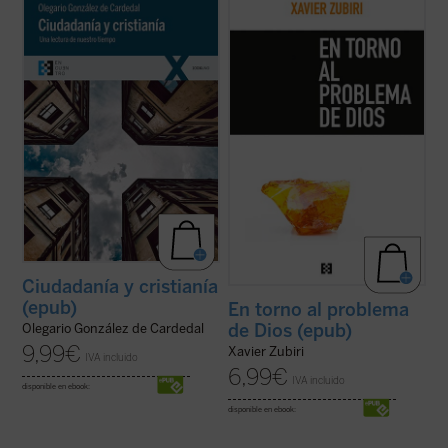
Los hombres tenemos siempre la vida por
Este ensayo clásico de Zubiri constituye
hacer, los ciudadanos tenemos siempre la
una de las mejores introducciones a su
sociedad por configurar y los cristianos
filosofía. Publicado ahora por primera vez
tenemos siempre nuestra fe por realizar.
en edición separada, permitirá al lector
Este libro se propone iluminar la relación
apreciar en todo su valor la originaria
existente entre estos órdenes: Humanidad,
formulación de la idea de religación, ...
(ver
...
(ver ficha)
ficha)
Ciudadanía y cristianía
(epub)
En torno al problema
de Dios (epub)
Olegario González de Cardedal
9,99
€
Xavier Zubiri
IVA incluido
6,99
€
IVA incluido
disponible en ebook:
disponible en ebook: