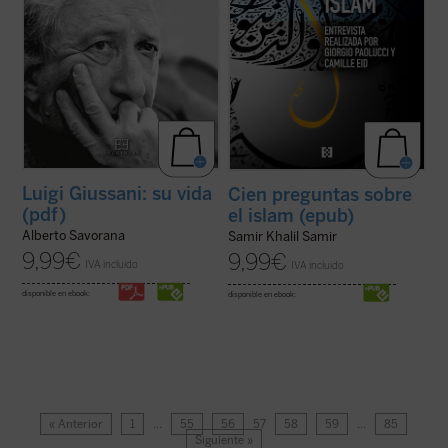
Luigi Giussani: su vida
Cien preguntas sobre
(pdf)
el islam (epub)
Alberto Savorana
Samir Khalil Samir
9,99
€
9,99
€
IVA incluido
IVA incluido
disponible en ebook:
disponible en ebook:
« Anterior
1
…
55
56
57
58
59
…
85
Siguiente »