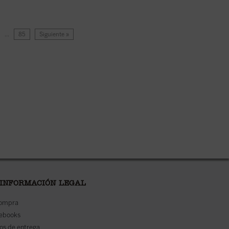
…
85
Siguiente »
 INFORMACIÓN LEGAL
compra
 ebooks
os de entrega