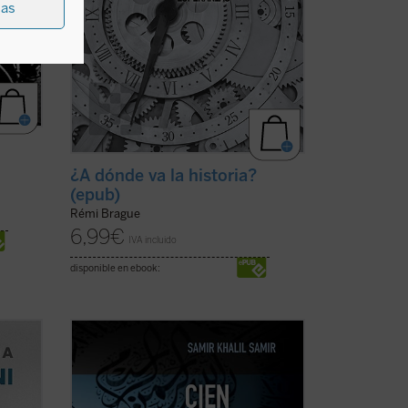
ias
¿A dónde va la historia?
(epub)
Rémi Brague
6,99
€
IVA incluido
disponible en ebook:
 un
En estos últimos años han tenido lugar
nta de
significativos acontecimientos --
 con
conflictos armados, inmigración masiva,
es a
atentados terroristas, revueltas