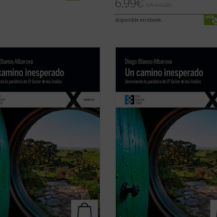
6,99
€
IVA incluido
disponible en ebook:
es vivir una gran aventura?
¿Quieres vivir una gran aventura?
a queda un Anillo y, aunque no lo
Todavía queda un Anillo y, aunque n
 lo tienes tú. Sal de la comodidad
sepas, lo tienes tú. Sal de la como
agujero
hobbit
y ponte en camino
de tu agujero
hobbit
y ponte en ca
 comunidad si quieres arrojarlo al
con la comunidad si quieres arrojar
y destruirlo para siempre. Tendrás
fuego y destruirlo para siempre. T
ficha)
...
(ver ficha)