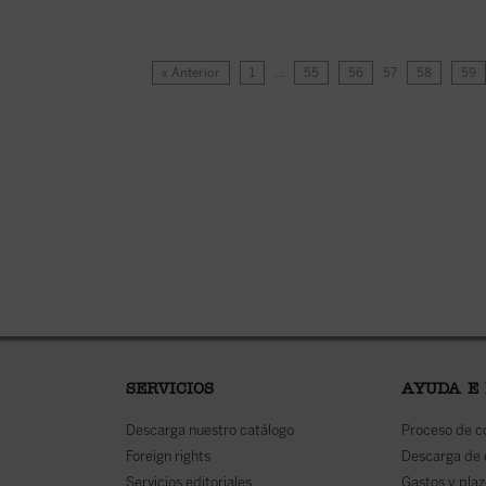
« Anterior
1
…
55
56
57
58
59
SERVICIOS
AYUDA E
Descarga nuestro catálogo
Proceso de 
Foreign rights
Descarga de
Servicios editoriales
Gastos y plaz