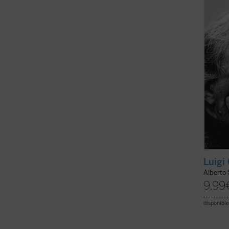
una so
manifi
qué es 
Luigi
Alberto
9,99
disponible