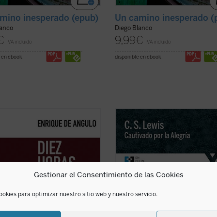
mino inesperado (epub)
Un camino inesperado (
lanco
Diego Blanco
€
9,99
€
IVA incluido
IVA incluido
 en ebook:
disponible en ebook:
ibro recoge la narración fidedigna
Cautivado por la Alegría
es la narr
 trágicos episodios que tuvieron
autobiográfica que C.S. Lewis escri
en Barcelona la noche del 6 al 7 de
para responder a las numerosas
e de 1934, realizada por quien
peticiones que le llegaron para que
testigo directo de los mismos al
relatara su proceso de conversión 
rarse «en primera línea» para
cristianismo. Se remonta para ello 
Gestionar el Consentimiento de las Cookies
a ...
(ver ficha)
propia ...
(ver ficha)
ookies para optimizar nuestro sitio web y nuestro servicio.