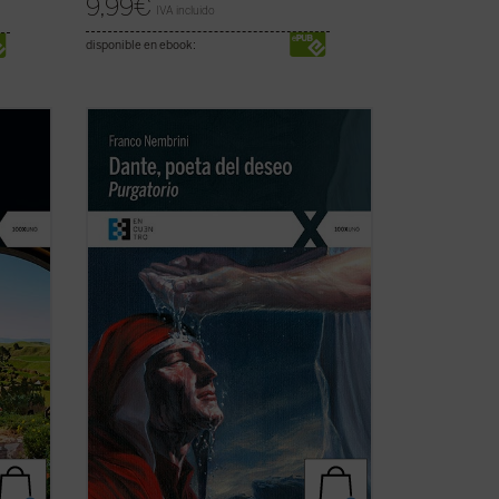
9,99
€
IVA incluido
disponible en ebook:
En este segundo volumen de
Dante,
o lo
poeta del deseo
, que recoge el ciclo de
didad
encuentros dedicados al
Purgatorio
,
mino
Franco Nembrini ahonda en la relación
lo al
viva entre
La Divina Comedia
y la
endrás
experiencia dramática de todo hombre,
...
(ver ficha)