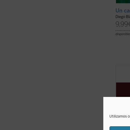
Un ca
Diego B
9,99
disponible
Este l
de los
lugar 
octubr
fuera 
encont
cubrir l
Utilizamos c