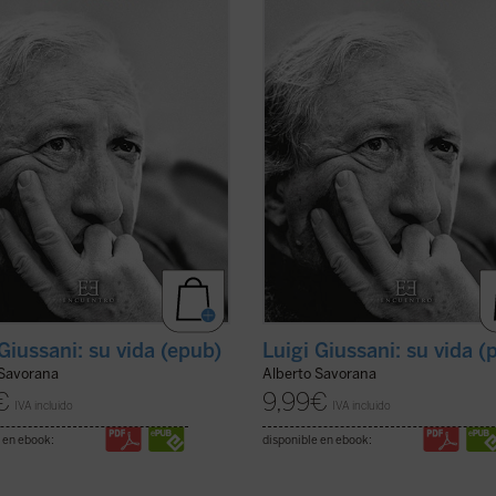
ciedad aparentemente cristiana,
una sociedad aparentemente cristi
estan una gran ignorancia sobre
manifiestan una gran ignorancia s
el ...
(ver ficha)
qué es el ...
(ver ficha)
 Giussani: su vida (epub)
Luigi Giussani: su vida (
 Savorana
Alberto Savorana
€
9,99
€
IVA incluido
IVA incluido
 en ebook:
disponible en ebook: