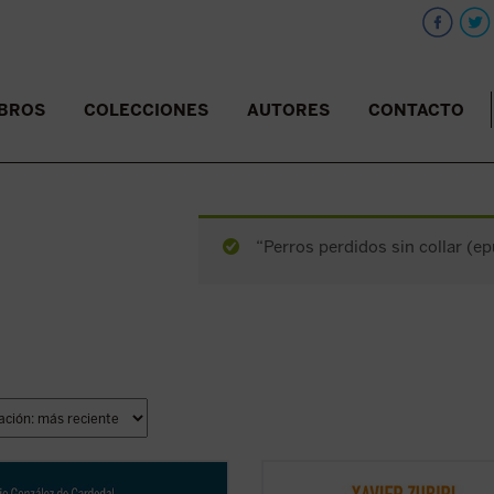
IBROS
COLECCIONES
AUTORES
CONTACTO
“Perros perdidos sin collar (ep
mbres tenemos siempre la vida
Este ensayo clásico de Zubiri const