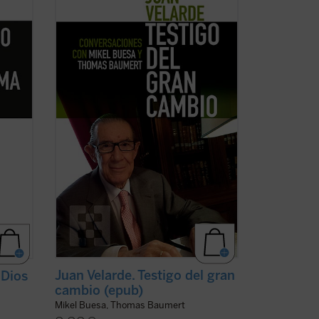
a su
Juan Velarde, decano de los economistas
era
españoles, la historia de nuestro país en
al
los últimos 60 años. Y no sólo por su
relevante papel en el desarrollo de la
e
economía como disciplina académica en
España ...
(ver ficha)
Juan Velarde. Testigo del gran
 Dios
cambio (epub)
Mikel Buesa, Thomas Baumert