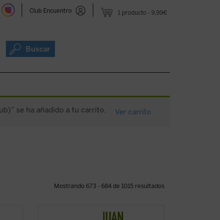
Club Encuentro
1 producto
9,99€
Buscar
ub)” se ha añadido a tu carrito.
Ver carrito
Mostrando 673 - 684 de 1015 resultados
ituye
Pocas personas encarnan mejor que