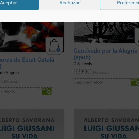
Aceptar
Rechazar
Preferenc
Cautivado por la Alegría
(epub)
horas de Estat Català
C.S. Lewis
)
9,99
€
 de Angulo
IVA incluido
€
IVA incluido
disponible en ebook:
 en ebook:
enzos de los años cincuenta, un
A comienzos de los años cincuenta,
sacerdote italiano se da cuenta de
joven sacerdote italiano se da cue
 gran mayoría de los jóvenes con
que la gran mayoría de los jóvenes
e se encuentra, pertenecientes a
los que se encuentra, pertenecient