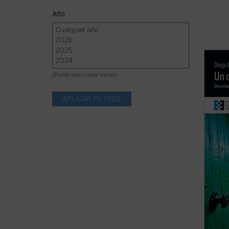
Año
¿Quier
Todaví
(Puede seleccionar varias)
sepas,
de tu 
con la
fuego 
...
(ver 