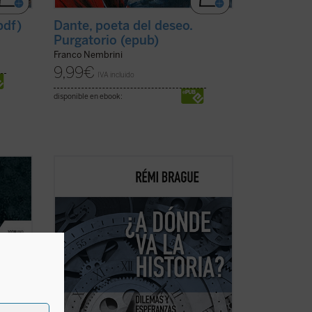
pdf)
Dante, poeta del deseo.
Purgatorio (epub)
Franco Nembrini
9,99
€
IVA incluido
disponible en ebook:
ación
En este libro-entrevista Rémi Brague,
bió
uno de los pensadores más originales y
sorprendentemente desconocidos de
nuestro tiempo, realiza una interesante
al
reflexión sobre cuál es el sentido de la
a su
historia para el hombre «posmoderno»,
quien ...
(ver ficha)