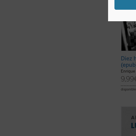
Diez 
(epub
Enrique
9,99
disponible
A comi
joven 
que la
los qu