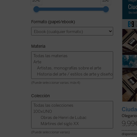
10€
11€
por ha
siempr
cristi
Formato (papel/ebook)
por re
ilumin
órdene
Materia
(Puede seleccionar varias: máx 4)
Colección
Ciuda
Olegari
9,99
(Puede seleccionar varias)
disponible