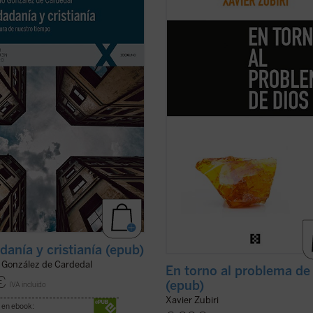
cer, los ciudadanos tenemos
una de las mejores introducciones 
e la sociedad por configurar y los
filosofía. Publicado ahora por prim
anos tenemos siempre nuestra fe
vez en edición separada, permitirá 
alizar. Este libro se propone
lector apreciar en todo su valor la
ar la relación existente entre estos
originaria formulación de la idea d
s: Humanidad, ...
(ver ficha)
religación, ...
(ver ficha)
danía y cristianía (epub)
o González de Cardedal
En torno al problema de
€
(epub)
IVA incluido
Xavier Zubiri
 en ebook: