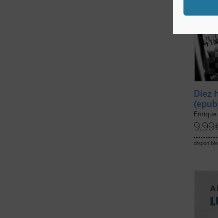
Diez 
(epub
Enrique
9,99
disponible
A comi
joven 
que la
los qu