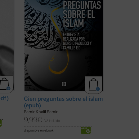
ana,
ciudadanas-- relacionados con la religión
obre
islámica que han afectado de lleno a
nuestras vidas. Esto ...
(ver ficha)
pdf)
Cien preguntas sobre el islam
(epub)
Samir Khalil Samir
9,99
€
IVA incluido
disponible en ebook: