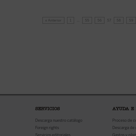
« Anterior
1
…
55
56
57
58
59
SERVICIOS
AYUDA E
Descarga nuestro catálogo
Proceso de 
Foreign rights
Descarga de
Servicios editoriales
Gastos y plaz