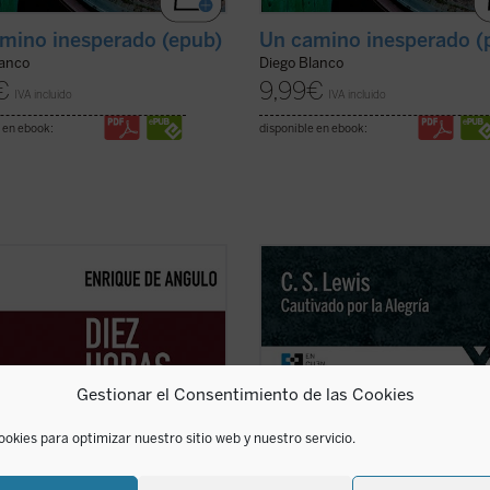
mino inesperado (epub)
Un camino inesperado (
lanco
Diego Blanco
€
9,99
€
IVA incluido
IVA incluido
 en ebook:
disponible en ebook:
ibro recoge la narración fidedigna
Cautivado por la Alegría
es la narr
 trágicos episodios que tuvieron
autobiográfica que C.S. Lewis escri
en Barcelona la noche del 6 al 7 de
para responder a las numerosas
e de 1934, realizada por quien
peticiones que le llegaron para que
testigo directo de los mismos al
relatara su proceso de conversión 
rarse «en primera línea» para
cristianismo. Se remonta para ello 
Gestionar el Consentimiento de las Cookies
a ...
(ver ficha)
propia ...
(ver ficha)
ookies para optimizar nuestro sitio web y nuestro servicio.