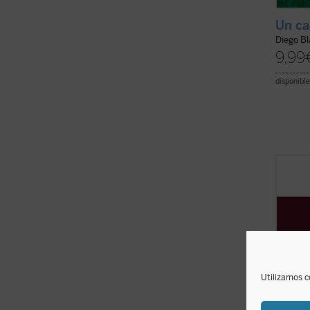
Un ca
Diego B
9,99
disponible
Este l
de los
lugar 
octubr
fuera 
encont
cubrir l
Utilizamos c