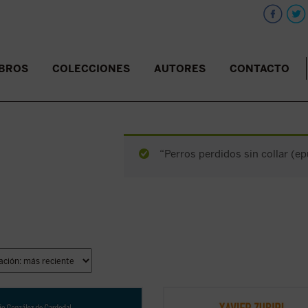
IBROS
COLECCIONES
AUTORES
CONTACTO
“Perros perdidos sin collar (ep
mbres tenemos siempre la vida
Este ensayo clásico de Zubiri const