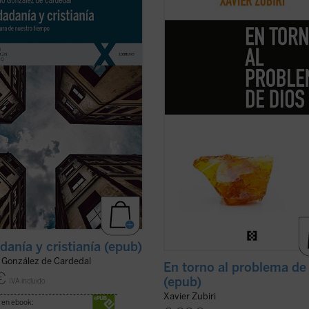
cer, los ciudadanos tenemos
una de las mejores introducciones 
e la sociedad por configurar y los
filosofía. Publicado ahora por prim
anos tenemos siempre nuestra fe
vez en edición separada, permitirá 
alizar. Este libro se propone
lector apreciar en todo su valor la
ar la relación existente entre estos
originaria formulación de la idea d
s: Humanidad, ...
(ver ficha)
religación, ...
(ver ficha)
danía y cristianía (epub)
o González de Cardedal
En torno al problema de
€
(epub)
IVA incluido
Xavier Zubiri
 en ebook: