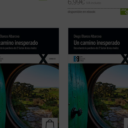
6,99
€
IVA incluido
disponible en ebook:
es vivir una gran aventura?
¿Quieres vivir una gran aventura?
a queda un Anillo y, aunque no lo
Todavía queda un Anillo y, aunque n
 lo tienes tú. Sal de la comodidad
sepas, lo tienes tú. Sal de la como
agujero
hobbit
y ponte en camino
de tu agujero
hobbit
y ponte en ca
 comunidad si quieres arrojarlo al
con la comunidad si quieres arrojar
y destruirlo para siempre. Tendrás
fuego y destruirlo para siempre. T
ficha)
...
(ver ficha)