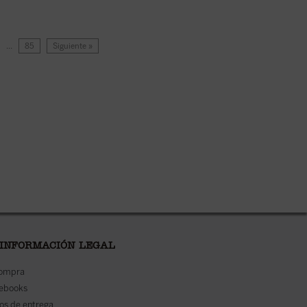
…
85
Siguiente »
 INFORMACIÓN LEGAL
compra
 ebooks
os de entrega