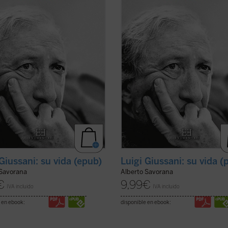
ciedad aparentemente cristiana,
una sociedad aparentemente cristi
estan una gran ignorancia sobre
manifiestan una gran ignorancia s
el ...
(ver ficha)
qué es el ...
(ver ficha)
 Giussani: su vida (epub)
Luigi Giussani: su vida (
 Savorana
Alberto Savorana
€
9,99
€
IVA incluido
IVA incluido
 en ebook:
disponible en ebook: