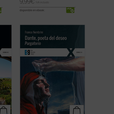
9,99
€
IVA incluido
disponible en ebook:
En este segundo volumen de
Dante,
o lo
poeta del deseo
, que recoge el ciclo de
didad
encuentros dedicados al
Purgatorio
,
mino
Franco Nembrini ahonda en la relación
lo al
viva entre
La Divina Comedia
y la
endrás
experiencia dramática de todo hombre,
...
(ver ficha)