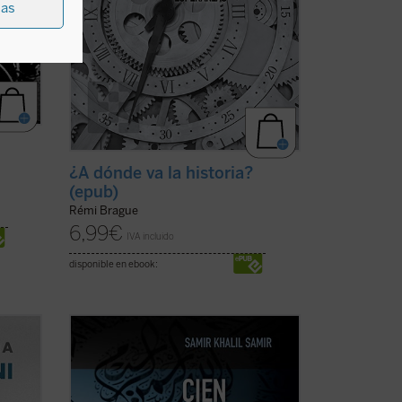
ias
¿A dónde va la historia?
(epub)
Rémi Brague
6,99
€
IVA incluido
disponible en ebook:
 un
En estos últimos años han tenido lugar
nta de
significativos acontecimientos --
 con
conflictos armados, inmigración masiva,
es a
atentados terroristas, revueltas