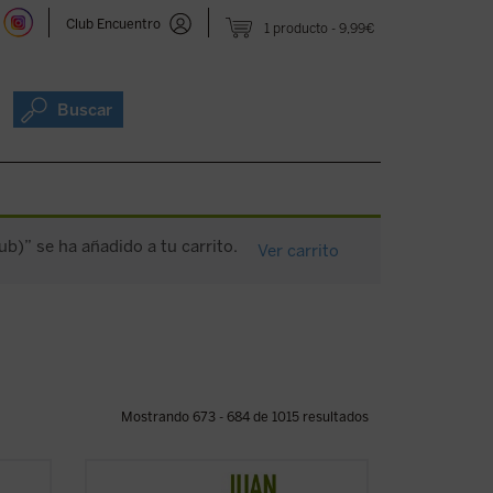
Club Encuentro
1 producto
9,99€
Buscar
ub)” se ha añadido a tu carrito.
Ver carrito
Mostrando 673 - 684 de 1015 resultados
ituye
Pocas personas encarnan mejor que