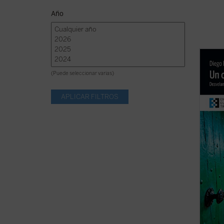
Año
¿Quier
Todaví
(Puede seleccionar varias)
sepas,
de tu 
con la
fuego 
...
(ver 