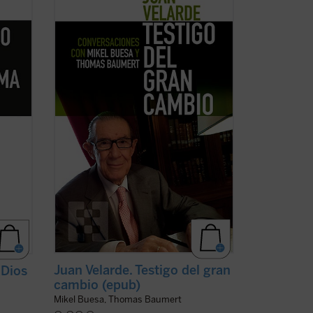
a su
Juan Velarde, decano de los economistas
era
españoles, la historia de nuestro país en
al
los últimos 60 años. Y no sólo por su
relevante papel en el desarrollo de la
e
economía como disciplina académica en
España ...
(ver ficha)
Juan Velarde. Testigo del gran
 Dios
cambio (epub)
Mikel Buesa, Thomas Baumert