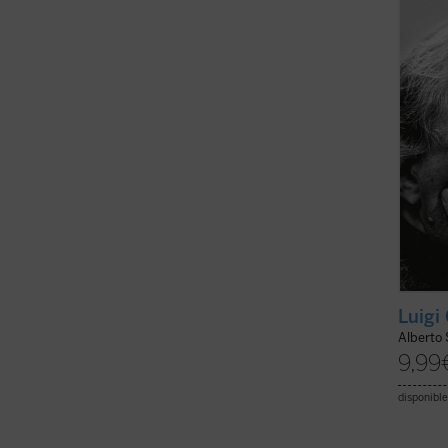
una so
manifi
qué es 
Luigi
Alberto
9,99
disponible