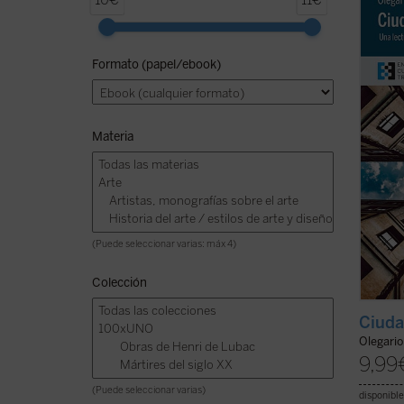
10€
11€
por ha
siempr
cristi
Formato (papel/ebook)
por re
ilumin
órdene
Materia
(Puede seleccionar varias: máx 4)
Colección
Ciuda
Olegari
9,99
(Puede seleccionar varias)
disponible