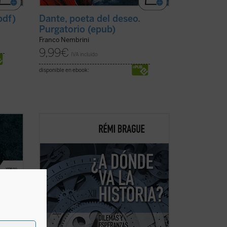
pdf)
Dante, poeta del deseo.
Purgatorio (epub)
Franco Nembrini
9,99
€
IVA incluido
disponible en ebook:
ación
En este libro-entrevista Rémi Brague,
bió
uno de los pensadores más originales y
sorprendentemente desconocidos de
nuestro tiempo, realiza una interesante
al
reflexión sobre cuál es el sentido de la
a su
historia para el hombre «posmoderno»,
quien ...
(ver ficha)