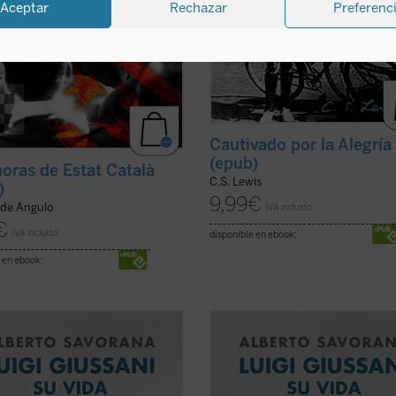
Aceptar
Rechazar
Preferenc
Cautivado por la Alegría
(epub)
horas de Estat Català
C.S. Lewis
)
9,99
€
 de Angulo
IVA incluido
€
IVA incluido
disponible en ebook:
 en ebook:
enzos de los años cincuenta, un
A comienzos de los años cincuenta,
sacerdote italiano se da cuenta de
joven sacerdote italiano se da cue
 gran mayoría de los jóvenes con
que la gran mayoría de los jóvenes
e se encuentra, pertenecientes a
los que se encuentra, pertenecient