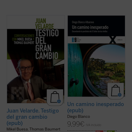
Pocas personas encarnan mejor que Juan
¿Quieres vivir una gran aventura? Todavía
Velarde, decano de los economistas
queda un Anillo y, aunque no lo sepas, lo
españoles, la historia de nuestro país en los
tienes tú. Sal de la comodidad de tu agujero
últimos 60 años. Y no sólo por su relevante
hobbit
y ponte en camino con la comunidad
papel en el desarrollo de la economía como
si quieres arrojarlo al fuego y destruirlo
disciplina académica en España ...
(ver
para siempre. Tendrás ...
(ver ficha)
ficha)
Un camino inesperado
(epub)
Juan Velarde. Testigo
del gran cambio
Diego Blanco
(epub)
9,99
€
IVA incluido
Mikel Buesa, Thomas Baumert