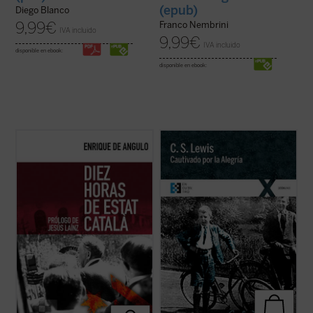
(epub)
Diego Blanco
9,99
€
Franco Nembrini
IVA incluido
9,99
€
IVA incluido
disponible en ebook:
disponible en ebook:
Este libro recoge la narración fidedigna de
Cautivado por la Alegría
es la narración
los trágicos episodios que tuvieron lugar en
autobiográfica que C.S. Lewis escribió para
Barcelona la noche del 6 al 7 de octubre de
responder a las numerosas peticiones que
1934, realizada por quien fuera testigo
le llegaron para que relatara su proceso de
directo de los mismos al encontrarse «en
conversión al cristianismo. Se remonta
primera línea» para cubrir la ...
(ver ficha)
para ello a su propia ...
(ver ficha)