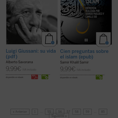
Luigi Giussani: su vida
Cien preguntas sobre
(pdf)
el islam (epub)
Alberto Savorana
Samir Khalil Samir
9,99
€
9,99
€
IVA incluido
IVA incluido
disponible en ebook:
disponible en ebook:
« Anterior
1
…
55
56
57
58
59
…
85
Siguiente »