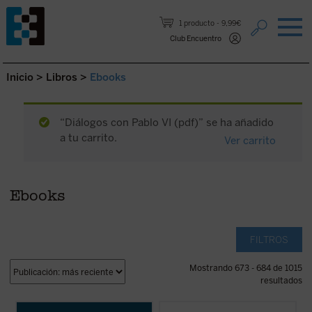
Saltar al contenido.
1 producto
9,99€
Club Encuentro
Inicio
>
Libros
>
Ebooks
“Diálogos con Pablo VI (pdf)” se ha añadido
a tu carrito.
Ver carrito
Ebooks
FILTROS
Mostrando 673 - 684 de 1015
resultados