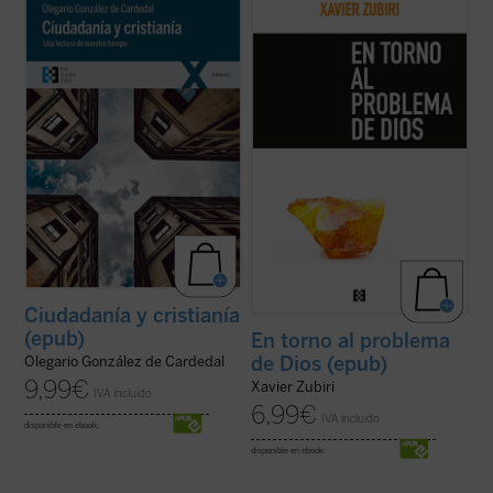
Los hombres tenemos siempre la vida por
Este ensayo clásico de Zubiri constituye
hacer, los ciudadanos tenemos siempre la
una de las mejores introducciones a su
sociedad por configurar y los cristianos
filosofía. Publicado ahora por primera vez
tenemos siempre nuestra fe por realizar.
en edición separada, permitirá al lector
Este libro se propone iluminar la relación
apreciar en todo su valor la originaria
existente entre estos órdenes: Humanidad,
formulación de la idea de religación, ...
(ver
...
(ver ficha)
ficha)
Ciudadanía y cristianía
(epub)
En torno al problema
de Dios (epub)
Olegario González de Cardedal
9,99
€
Xavier Zubiri
IVA incluido
6,99
€
IVA incluido
disponible en ebook:
disponible en ebook: