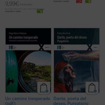
disponible en ebook:
9,99
€
IVA incluido
disponible en ebook:
¿Quieres vivir una gran aventura? Todavía
En este segundo volumen de
Dante, poeta
queda un Anillo y, aunque no lo sepas, lo
del deseo
, que recoge el ciclo de
tienes tú. Sal de la comodidad de tu agujero
encuentros dedicados al
Purgatorio
,
hobbit
y ponte en camino con la comunidad
Franco Nembrini ahonda en la relación viva
si quieres arrojarlo al fuego y destruirlo
entre
La Divina Comedia
y la experiencia
para siempre. Tendrás ...
(ver ficha)
dramática de todo hombre, ...
(ver ficha)
Un camino inesperado
Dante, poeta del
(pdf)
deseo. Purgatorio