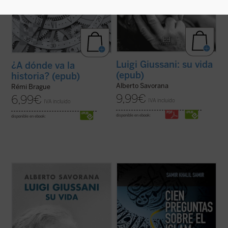
Luigi Giussani: su vida
¿A dónde va la
(epub)
historia? (epub)
Alberto Savorana
Rémi Brague
9,99
€
6,99
€
IVA incluido
IVA incluido
disponible en ebook:
disponible en ebook:
A comienzos de los años cincuenta, un
En estos últimos años han tenido lugar
joven sacerdote italiano se da cuenta de
significativos acontecimientos --conflictos
que la gran mayoría de los jóvenes con los
armados, inmigración masiva, atentados
que se encuentra, pertenecientes a una
terroristas, revueltas ciudadanas--
sociedad aparentemente cristiana,
relacionados con la religión islámica que
manifiestan una gran ignorancia sobre qué
han afectado de lleno a nuestras vidas.
es el ...
(ver ficha)
Esto ...
(ver ficha)