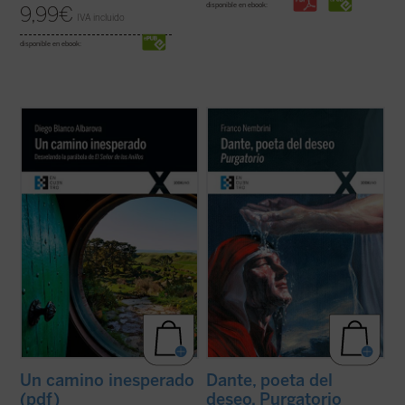
disponible en ebook:
9,99
€
IVA incluido
disponible en ebook:
¿Quieres vivir una gran aventura? Todavía
En este segundo volumen de
Dante, poeta
queda un Anillo y, aunque no lo sepas, lo
del deseo
, que recoge el ciclo de
tienes tú. Sal de la comodidad de tu agujero
encuentros dedicados al
Purgatorio
,
hobbit
y ponte en camino con la comunidad
Franco Nembrini ahonda en la relación viva
si quieres arrojarlo al fuego y destruirlo
entre
La Divina Comedia
y la experiencia
para siempre. Tendrás ...
(ver ficha)
dramática de todo hombre, ...
(ver ficha)
Un camino inesperado
Dante, poeta del
(pdf)
deseo. Purgatorio