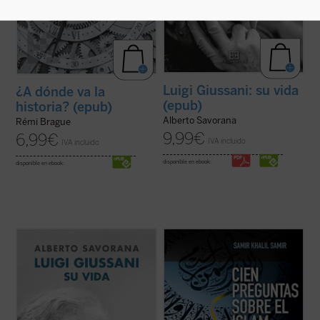
Luigi Giussani: su vida
¿A dónde va la
(epub)
historia? (epub)
Alberto Savorana
Rémi Brague
9,99
€
6,99
€
IVA incluido
IVA incluido
disponible en ebook:
disponible en ebook:
A comienzos de los años cincuenta, un
En estos últimos años han tenido lugar
joven sacerdote italiano se da cuenta de
significativos acontecimientos --conflictos
que la gran mayoría de los jóvenes con los
armados, inmigración masiva, atentados
que se encuentra, pertenecientes a una
terroristas, revueltas ciudadanas--
sociedad aparentemente cristiana,
relacionados con la religión islámica que
manifiestan una gran ignorancia sobre qué
han afectado de lleno a nuestras vidas.
es el ...
(ver ficha)
Esto ...
(ver ficha)