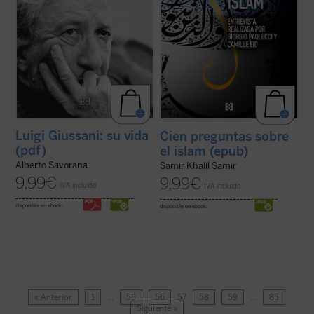
Luigi Giussani: su vida
Cien preguntas sobre
(pdf)
el islam (epub)
Alberto Savorana
Samir Khalil Samir
9,99
€
9,99
€
IVA incluido
IVA incluido
disponible en ebook:
disponible en ebook:
« Anterior
1
…
55
56
57
58
59
…
85
Siguiente »