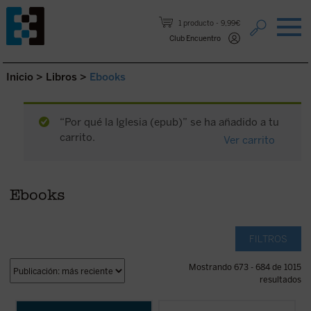
Saltar al contenido.
1 producto
9,99€
Club Encuentro
Inicio
>
Libros
>
Ebooks
“Por qué la Iglesia (epub)” se ha añadido a tu
carrito.
Ver carrito
Ebooks
FILTROS
Mostrando 673 - 684 de 1015
resultados