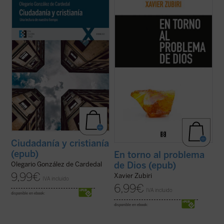
Los hombres tenemos siempre la vida por
Este ensayo clásico de Zubiri constituye
hacer, los ciudadanos tenemos siempre la
una de las mejores introducciones a su
sociedad por configurar y los cristianos
filosofía. Publicado ahora por primera vez
tenemos siempre nuestra fe por realizar.
en edición separada, permitirá al lector
Este libro se propone iluminar la relación
apreciar en todo su valor la originaria
existente entre estos órdenes: Humanidad,
formulación de la idea de religación, ...
(ver
...
(ver ficha)
ficha)
Ciudadanía y cristianía
(epub)
En torno al problema
de Dios (epub)
Olegario González de Cardedal
9,99
€
Xavier Zubiri
IVA incluido
6,99
€
IVA incluido
disponible en ebook:
disponible en ebook: