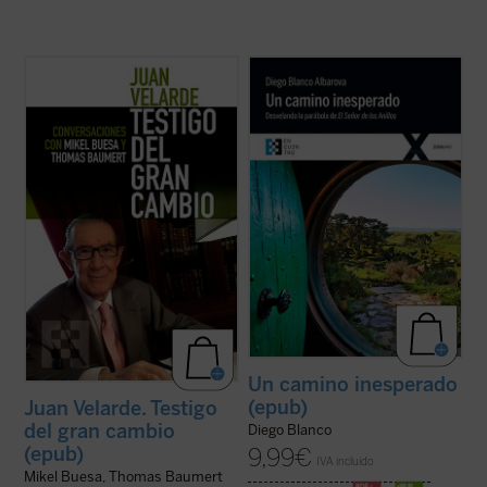
Pocas personas encarnan mejor que Juan
¿Quieres vivir una gran aventura? Todavía
Velarde, decano de los economistas
queda un Anillo y, aunque no lo sepas, lo
españoles, la historia de nuestro país en los
tienes tú. Sal de la comodidad de tu agujero
últimos 60 años. Y no sólo por su relevante
hobbit
y ponte en camino con la comunidad
papel en el desarrollo de la economía como
si quieres arrojarlo al fuego y destruirlo
disciplina académica en España ...
(ver
para siempre. Tendrás ...
(ver ficha)
ficha)
Un camino inesperado
(epub)
Juan Velarde. Testigo
del gran cambio
Diego Blanco
(epub)
9,99
€
IVA incluido
Mikel Buesa, Thomas Baumert