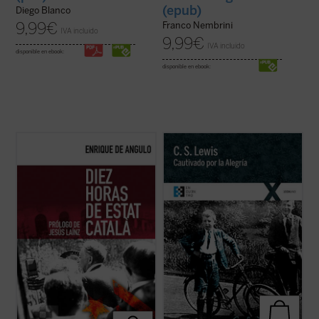
(epub)
Diego Blanco
9,99
€
Franco Nembrini
IVA incluido
9,99
€
IVA incluido
disponible en ebook:
disponible en ebook:
Este libro recoge la narración fidedigna de
Cautivado por la Alegría
es la narración
los trágicos episodios que tuvieron lugar en
autobiográfica que C.S. Lewis escribió para
Barcelona la noche del 6 al 7 de octubre de
responder a las numerosas peticiones que
1934, realizada por quien fuera testigo
le llegaron para que relatara su proceso de
directo de los mismos al encontrarse «en
conversión al cristianismo. Se remonta
primera línea» para cubrir la ...
(ver ficha)
para ello a su propia ...
(ver ficha)