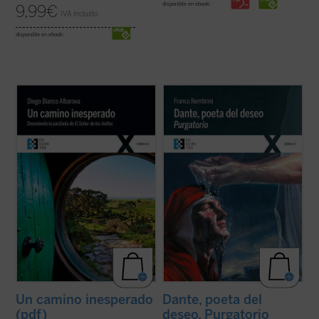
disponible en ebook:
9,99
€
IVA incluido
disponible en ebook:
¿Quieres vivir una gran aventura? Todavía
En este segundo volumen de
Dante, poeta
queda un Anillo y, aunque no lo sepas, lo
del deseo
, que recoge el ciclo de
tienes tú. Sal de la comodidad de tu agujero
encuentros dedicados al
Purgatorio
,
hobbit
y ponte en camino con la comunidad
Franco Nembrini ahonda en la relación viva
si quieres arrojarlo al fuego y destruirlo
entre
La Divina Comedia
y la experiencia
para siempre. Tendrás ...
(ver ficha)
dramática de todo hombre, ...
(ver ficha)
Un camino inesperado
Dante, poeta del
(pdf)
deseo. Purgatorio