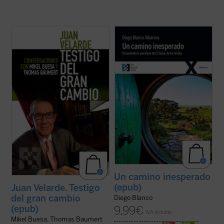
Pocas personas encarnan mejor que Juan
¿Quieres vivir una gran aventura? Todavía
Velarde, decano de los economistas
queda un Anillo y, aunque no lo sepas, lo
españoles, la historia de nuestro país en los
tienes tú. Sal de la comodidad de tu agujero
últimos 60 años. Y no sólo por su relevante
hobbit
y ponte en camino con la comunidad
papel en el desarrollo de la economía como
si quieres arrojarlo al fuego y destruirlo
disciplina académica en España ...
(ver
para siempre. Tendrás ...
(ver ficha)
ficha)
Un camino inesperado
(epub)
Juan Velarde. Testigo
del gran cambio
Diego Blanco
(epub)
9,99
€
IVA incluido
Mikel Buesa, Thomas Baumert