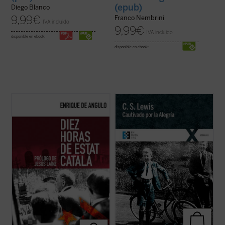
(epub)
Diego Blanco
9,99
€
Franco Nembrini
IVA incluido
9,99
€
IVA incluido
disponible en ebook:
disponible en ebook:
Este libro recoge la narración fidedigna de
Cautivado por la Alegría
es la narración
los trágicos episodios que tuvieron lugar en
autobiográfica que C.S. Lewis escribió para
Barcelona la noche del 6 al 7 de octubre de
responder a las numerosas peticiones que
1934, realizada por quien fuera testigo
le llegaron para que relatara su proceso de
directo de los mismos al encontrarse «en
conversión al cristianismo. Se remonta
primera línea» para cubrir la ...
(ver ficha)
para ello a su propia ...
(ver ficha)