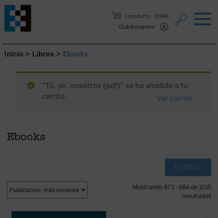
Saltar al contenido.
1 producto
9,99€
Club Encuentro
Inicio
>
Libros
>
Ebooks
“Tú, yo, nosotros (pdf)” se ha añadido a tu
carrito.
Ver carrito
Ebooks
FILTROS
Mostrando 673 - 684 de 1015
resultados