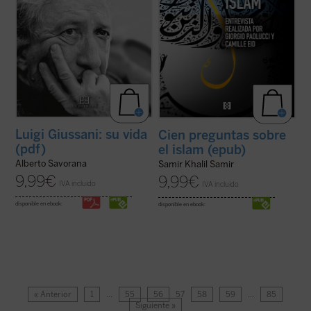
Luigi Giussani: su vida
Cien preguntas sobre
(pdf)
el islam (epub)
Alberto Savorana
Samir Khalil Samir
9,99
€
9,99
€
IVA incluido
IVA incluido
disponible en ebook:
disponible en ebook:
« Anterior
1
…
55
56
57
58
59
…
85
Siguiente »