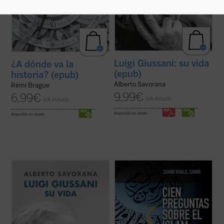
Luigi Giussani: su vida
¿A dónde va la
(epub)
historia? (epub)
Alberto Savorana
Rémi Brague
9,99
€
6,99
€
IVA incluido
IVA incluido
disponible en ebook:
disponible en ebook:
A comienzos de los años cincuenta, un
En estos últimos años han tenido lugar
joven sacerdote italiano se da cuenta de
significativos acontecimientos --conflictos
que la gran mayoría de los jóvenes con los
armados, inmigración masiva, atentados
que se encuentra, pertenecientes a una
terroristas, revueltas ciudadanas--
sociedad aparentemente cristiana,
relacionados con la religión islámica que
manifiestan una gran ignorancia sobre qué
han afectado de lleno a nuestras vidas.
es el ...
(ver ficha)
Esto ...
(ver ficha)