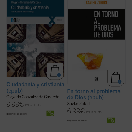
Los hombres tenemos siempre la vida por
Este ensayo clásico de Zubiri constituye
hacer, los ciudadanos tenemos siempre la
una de las mejores introducciones a su
sociedad por configurar y los cristianos
filosofía. Publicado ahora por primera vez
tenemos siempre nuestra fe por realizar.
en edición separada, permitirá al lector
Este libro se propone iluminar la relación
apreciar en todo su valor la originaria
existente entre estos órdenes: Humanidad,
formulación de la idea de religación, ...
(ver
...
(ver ficha)
ficha)
Ciudadanía y cristianía
(epub)
En torno al problema
de Dios (epub)
Olegario González de Cardedal
9,99
€
Xavier Zubiri
IVA incluido
6,99
€
IVA incluido
disponible en ebook:
disponible en ebook: