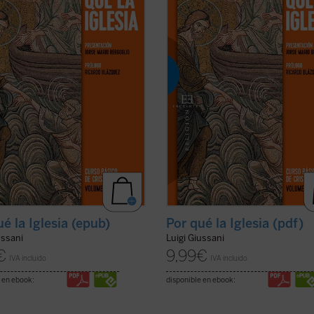
ponde a las exigencias más
corresponde a las exigencias más
les del corazón, que permite
radicales del corazón, que permite
 las circunstancias y los ...
(ver
encarar las circunstancias y los ...
(
ficha)
ué la Iglesia (epub)
Por qué la Iglesia (pdf)
ussani
Luigi Giussani
€
9,99
€
IVA incluido
IVA incluido
 en ebook:
disponible en ebook: