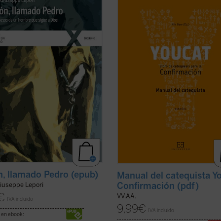
toda su vida bajo control. Su casa,
acompaña hasta el gran día de tu
lia, la pesca: era fácil gestionar su
Confirmación.
o mundo. (...) Ahora, en cambio,
En él encontrarás un buen progra
ra desproporcionado. Cientos,
entrenamiento, muchos consejos p
de personas de toda raza y lengua
una vida emocionante con Dios, pe
ficha)
ante todo, encuentras referencias 
...
(ver ficha)
, llamado Pedro (epub)
Manual del catequista Y
Confirmación (pdf)
iuseppe Lepori
€
VV.AA.
IVA incluido
9,99
€
IVA incluido
 en ebook: