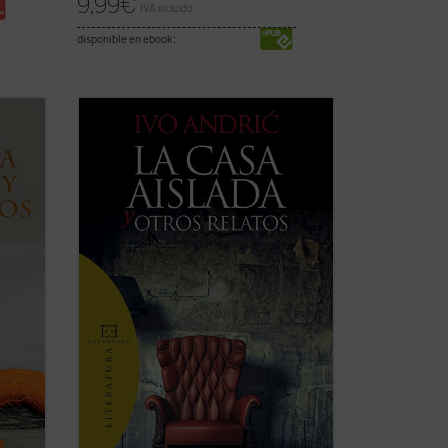
9,99
€
IVA incluido
disponible en ebook:
atos
...
(ver ficha)
 una
de los
ión en
..
(ver