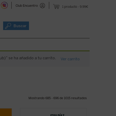
Club Encuentro
1 producto
9,99€
Buscar
ub)” se ha añadido a tu carrito.
Ver carrito
Mostrando 685 - 696 de 1015 resultados
l y te
¿Qué tienen en común John Wayne, Juan