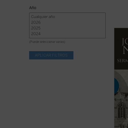
Año
Al igu
textos
(Puede seleccionar varias)
de los
formar
1842, 
al cat
en la ..