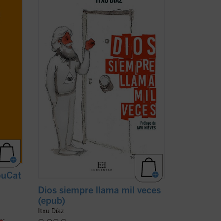
Pablo II, la película
The Blues Brothers
,
Amy MacDonald, los cristianos
ma de
martirizados en la guerra siria y el
ara
guionista de
Instinto Básico
?
ro
El humorista y periodista Itxu Díaz
a dos
realiza una ...
(ver ficha)
ouCat
Dios siempre llama mil veces
(epub)
Itxu Díaz