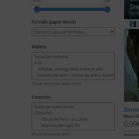
10€
11€
tener 
su fami
pequeñ
Formato (papel/ebook)
todo e
miles 
...
(ver 
Materia
(Puede seleccionar varias: máx 4)
Colección
Simón
Mauro G
6,99
(Puede seleccionar varias)
disponible