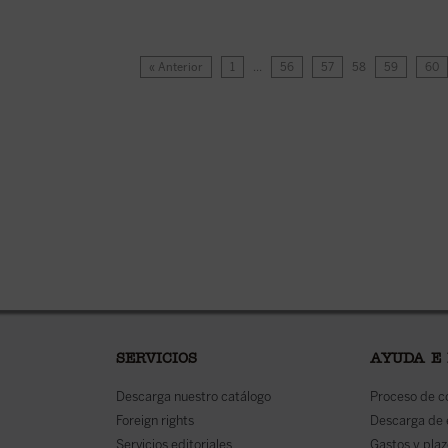
« Anterior
1
…
56
57
58
59
60
SERVICIOS
AYUDA E
Descarga nuestro catálogo
Proceso de 
Foreign rights
Descarga de
Servicios editoriales
Gastos y plaz