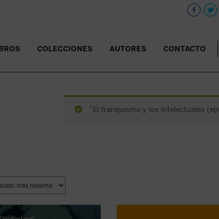
IBROS
COLECCIONES
AUTORES
CONTACTO
“El franquismo y los intelectuales (ep
 de conocer a Jesús, Pedro podía
Este libro es tu entrenador persona