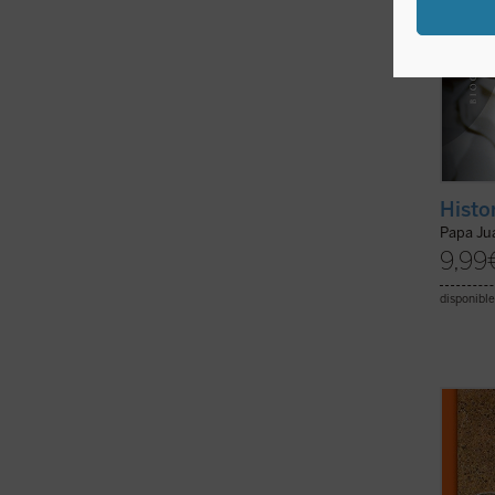
Histo
Papa Jua
9,99
disponible
«Vivie
cristi
verifi
solame