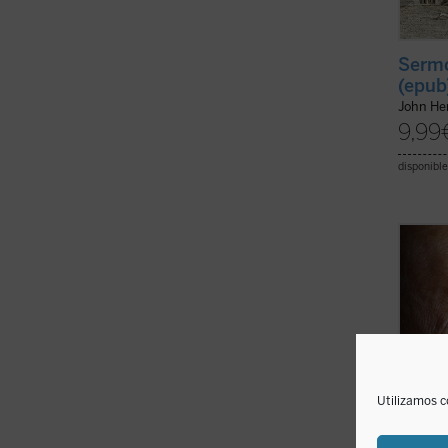
Sermo
(epub
John H
9,99
disponible
Una ve
Wojtyl
confid
fue re
y disc
el mun
pontifi
Utilizamos c