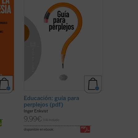
ver
Educación: guía para
perplejos (pdf)
Inger Enkvist
9,99
€
IVA incluido
disponible en ebook: