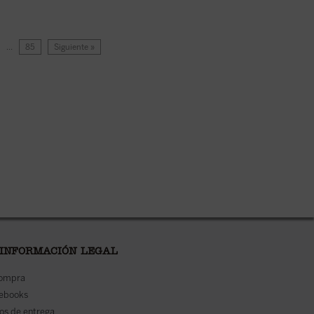
…
85
Siguiente »
 INFORMACIÓN LEGAL
compra
 ebooks
os de entrega