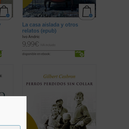
y
La casa aislada y otros
relatos (epub)
Ivo Andric
9,99
€
IVA incluido
disponible en ebook:
o,
Francia, principio de los años 50. Toda
 década
una generación de chicos huérfanos de la
de las
Segunda Guerra Mundial o abandonados
, a
por sus padres a causa de las
s
dificultades de la posguerra han sido
marginados por la sociedad y recluidos
en fríos y hostiles ...
(ver ficha)