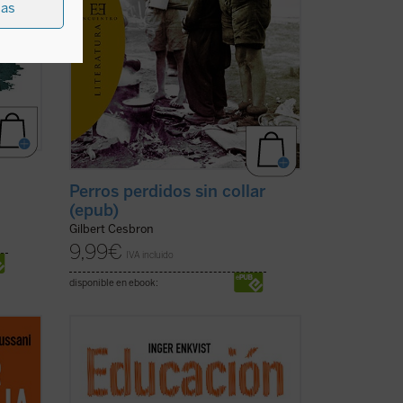
ias
Perros perdidos sin collar
(epub)
Gilbert Cesbron
9,99
€
IVA incluido
disponible en ebook:
unidad
...
(ver ficha)
vida