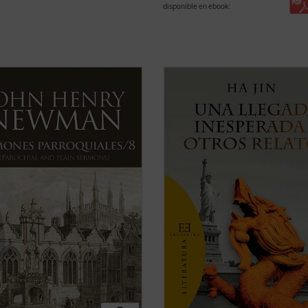
disponible en ebook:
al que en el tomo anterior, los 18
Una llegada inesperada y otros rel
 reunidos en este último volumen
ofrece por vez primera en español
Sermones parroquiales
no
selección de trece cuentos de uno 
on parte de la primera edición de
más prestigiosos escritores de ficc
previa a la conversión de Newman
lengua inglesa de nuestros días.
olicismo, sino que fueron incluidos
Haciendo gala de un estilo directo, .
.
(ver ficha)
ficha)