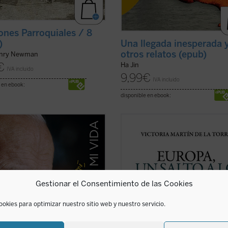
nes Parroquiales / 8
Una llegada inesperada 
)
otros relatos (epub)
enry Newman
€
Ha Jin
IVA incluido
9,99
€
IVA incluido
 en ebook:
disponible en ebook:
rdadera «autobiografía» del papa
Escrito con un ágil estilo periodístic
a formada a partir de las
este relato de no ficción recrea la
encias personales que él mismo
en la que tuvo lugar el nacimiento 
velando en cerca de 15.000 textos
Comunidades Europeas (1948-1957)
ursos dirigidos a personas de todo
través de algunos de los principale
do durante sus 27 años de
protagonistas de la construcción
Gestionar el Consentimiento de las Cookies
cado. ...
(ver ficha)
europea ...
(ver ficha)
ookies para optimizar nuestro sitio web y nuestro servicio.