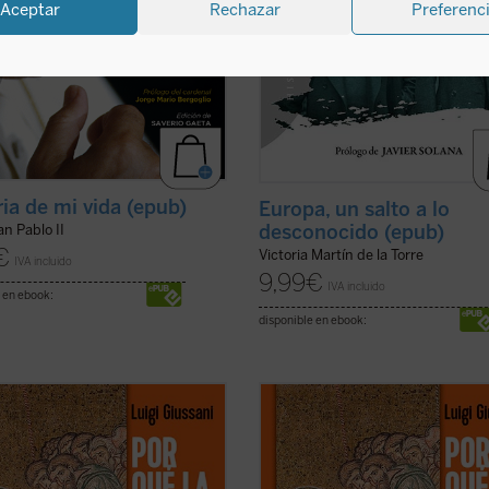
Aceptar
Rechazar
Preferenc
ria de mi vida (epub)
Europa, un salto a lo
desconocido (epub)
n Pablo II
€
Victoria Martín de la Torre
IVA incluido
9,99
€
IVA incluido
 en ebook:
disponible en ebook:
ndo la experiencia de la comunidad
«Viviendo la experiencia de la com
ana el hombre de hoy puede
cristiana el hombre de hoy puede
car que esta realidad no es
verificar que esta realidad no es
nte humana, sino que esta vida
solamente humana, sino que esta 