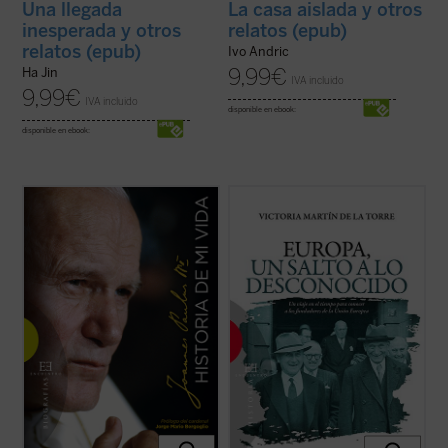
Una llegada
La casa aislada y otros
inesperada y otros
relatos (epub)
relatos (epub)
Ivo Andric
9,99
€
Ha Jin
IVA incluido
9,99
€
IVA incluido
disponible en ebook:
disponible en ebook:
Una verdadera «autobiografía» del papa
Escrito con un ágil estilo periodístico, este
Wojtyla formada a partir de las
relato de no ficción recrea la década en la
confidencias personales que él mismo fue
que tuvo lugar el nacimiento de las
revelando en cerca de 15.000 textos y
Comunidades Europeas (1948-1957), a
discursos dirigidos a personas de todo el
través de algunos de los principales
mundo durante sus 27 años de pontificado.
protagonistas de la construcción europea
...
(ver ficha)
...
(ver ficha)