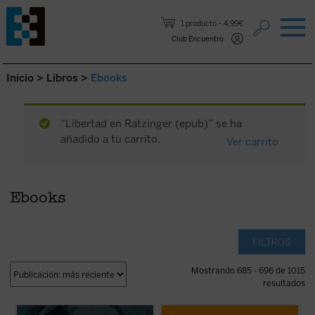
Saltar al contenido.
1 producto
4,99€
Club Encuentro
Inicio
>
Libros
>
Ebooks
“Libertad en Ratzinger (epub)” se ha
añadido a tu carrito.
Ver carrito
Ebooks
FILTROS
Mostrando 685 - 696 de 1015
resultados