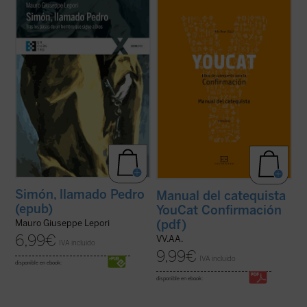
«Antes de conocer a Jesús, Pedro podía
Este libro es tu entrenador personal y te
tener toda su vida bajo control. Su casa, su
acompaña hasta el gran día de tu
familia, la pesca: era fácil gestionar su
Confirmación.
pequeño mundo. (...) Ahora, en cambio,
En él encontrarás un buen programa de
todo era desproporcionado. Cientos, miles
entrenamiento, muchos consejos para una
de personas de toda raza y lengua ...
(ver
vida emocionante con Dios, pero ante todo,
ficha)
encuentras referencias a dos ...
(ver ficha)
Simón, llamado Pedro
Manual del catequista
(epub)
YouCat Confirmación
(pdf)
Mauro Giuseppe Lepori
6,99
€
VV.AA.
IVA incluido
9,99
€
IVA incluido
disponible en ebook:
disponible en ebook: