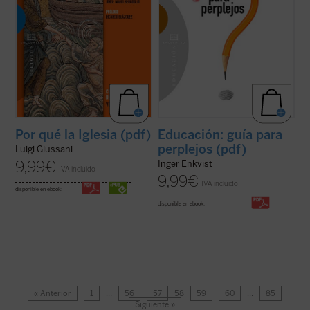
Por qué la Iglesia (pdf)
Educación: guía para
perplejos (pdf)
Luigi Giussani
9,99
€
Inger Enkvist
IVA incluido
9,99
€
IVA incluido
disponible en ebook:
disponible en ebook:
« Anterior
1
…
56
57
58
59
60
…
85
Siguiente »