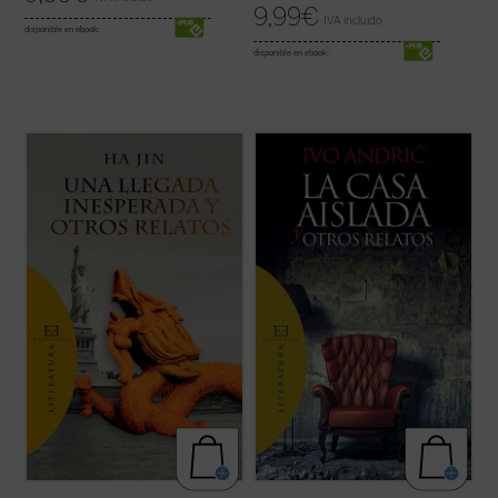
9,99
€
IVA incluido
disponible en ebook:
disponible en ebook:
Una llegada inesperada y otros relatos
...
(ver ficha)
ofrece por vez primera en español una
selección de trece cuentos de uno de los
más prestigiosos escritores de ficción en
lengua inglesa de nuestros días.
Haciendo gala de un estilo directo, ...
(ver
ficha)