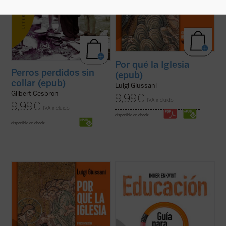
Por qué la Iglesia
Perros perdidos sin
(epub)
collar (epub)
Luigi Giussani
Gilbert Cesbron
9,99
€
IVA incluido
9,99
€
IVA incluido
disponible en ebook:
disponible en ebook:
«Viviendo la experiencia de la comunidad
...
(ver ficha)
cristiana el hombre de hoy puede verificar
que esta realidad no es solamente humana,
sino que esta vida corresponde a las
exigencias más radicales del corazón, que
permite encarar las circunstancias y los ...
(ver ficha)