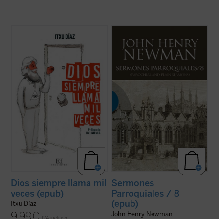
¿Qué tienen en común John Wayne, Juan
Al igual que en el tomo anterior, los 18
Pablo II, la película
The Blues Brothers
,
textos reunidos en este último volumen de
Amy MacDonald, los cristianos
los
Sermones parroquiales
no formaron
martirizados en la guerra siria y el
parte de la primera edición de 1842, previa
guionista de
Instinto Básico
?
a la conversión de Newman al catolicismo,
El humorista y periodista Itxu Díaz realiza
sino que fueron incluidos en la ...
(ver ficha)
una ...
(ver ficha)
Dios siempre llama mil
Sermones
veces (epub)
Parroquiales / 8
(epub)
Itxu Díaz
9,99
€
John Henry Newman
IVA incluido