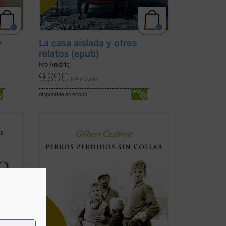
y
La casa aislada y otros
relatos (epub)
Ivo Andric
9,99
€
IVA incluido
disponible en ebook:
o,
Francia, principio de los años 50. Toda
 década
una generación de chicos huérfanos de la
de las
Segunda Guerra Mundial o abandonados
, a
por sus padres a causa de las
s
dificultades de la posguerra han sido
marginados por la sociedad y recluidos
en fríos y hostiles ...
(ver ficha)