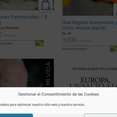
nes Parroquiales / 8
Una llegada inesperada 
)
otros relatos (epub)
enry Newman
€
Ha Jin
IVA incluido
9,99
€
IVA incluido
 en ebook:
disponible en ebook:
rdadera «autobiografía» del papa
Escrito con un ágil estilo periodístic
a formada a partir de las
este relato de no ficción recrea la
encias personales que él mismo
en la que tuvo lugar el nacimiento 
velando en cerca de 15.000 textos
Comunidades Europeas (1948-1957)
ursos dirigidos a personas de todo
través de algunos de los principale
do durante sus 27 años de
protagonistas de la construcción
Gestionar el Consentimiento de las Cookies
cado. ...
(ver ficha)
europea ...
(ver ficha)
ookies para optimizar nuestro sitio web y nuestro servicio.