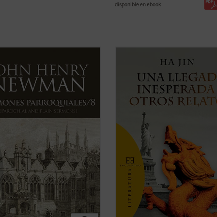
disponible en ebook:
al que en el tomo anterior, los 18
Una llegada inesperada y otros rel
 reunidos en este último volumen
ofrece por vez primera en español
Sermones parroquiales
no
selección de trece cuentos de uno 
on parte de la primera edición de
más prestigiosos escritores de ficc
previa a la conversión de Newman
lengua inglesa de nuestros días.
olicismo, sino que fueron incluidos
Haciendo gala de un estilo directo, .
.
(ver ficha)
ficha)