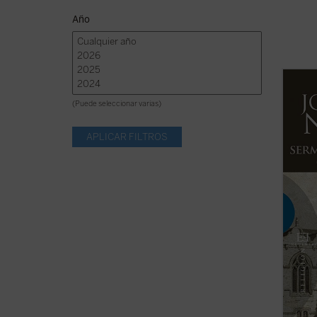
Año
Al igu
textos
(Puede seleccionar varias)
de los
formar
1842, 
al cat
en la ..