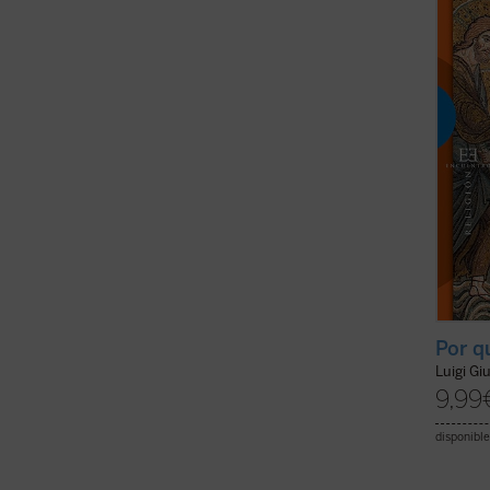
corres
radica
encarar
ficha)
Por q
Luigi Gi
9,99
disponible