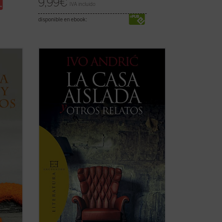
9,99
€
IVA incluido
disponible en ebook:
atos
...
(ver ficha)
 una
de los
ión en
..
(ver