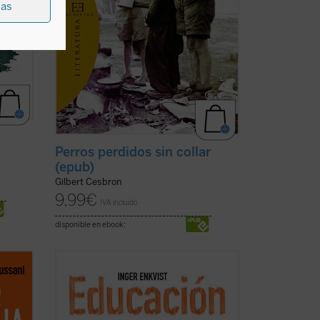
ias
Perros perdidos sin collar
(epub)
Gilbert Cesbron
9,99
€
IVA incluido
disponible en ebook:
unidad
...
(ver ficha)
vida