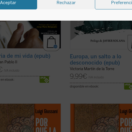
Aceptar
Rechazar
Preferenc
ria de mi vida (epub)
Europa, un salto a lo
desconocido (epub)
n Pablo II
€
Victoria Martín de la Torre
IVA incluido
9,99
€
IVA incluido
 en ebook:
disponible en ebook:
ndo la experiencia de la comunidad
«Viviendo la experiencia de la com
ana el hombre de hoy puede
cristiana el hombre de hoy puede
car que esta realidad no es
verificar que esta realidad no es
nte humana, sino que esta vida
solamente humana, sino que esta 