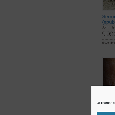
Sermo
(epub
John H
9,99
disponible
Una ve
Wojtyl
confid
fue re
y disc
el mun
pontifi
Utilizamos c