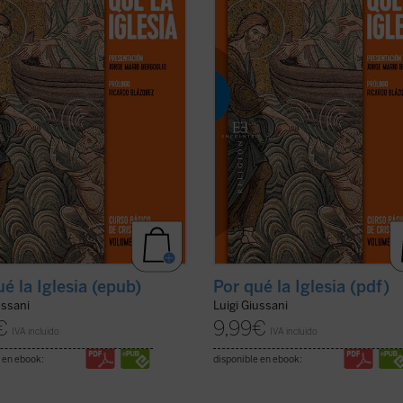
ponde a las exigencias más
corresponde a las exigencias más
les del corazón, que permite
radicales del corazón, que permite
 las circunstancias y los ...
(ver
encarar las circunstancias y los ...
(
ficha)
ué la Iglesia (epub)
Por qué la Iglesia (pdf)
ussani
Luigi Giussani
€
9,99
€
IVA incluido
IVA incluido
 en ebook:
disponible en ebook: