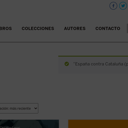
IBROS
COLECCIONES
AUTORES
CONTACTO
“España contra Cataluña (pd
 de conocer a Jesús, Pedro podía
Este libro es tu entrenador persona