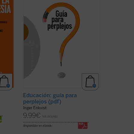
ver
Educación: guía para
perplejos (pdf)
Inger Enkvist
9,99
€
IVA incluido
disponible en ebook: