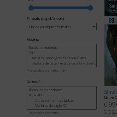
10€
11€
tener 
su fami
pequeñ
Formato (papel/ebook)
todo e
miles 
...
(ver 
Materia
(Puede seleccionar varias: máx 4)
Colección
Simón
Mauro G
6,99
(Puede seleccionar varias)
disponible