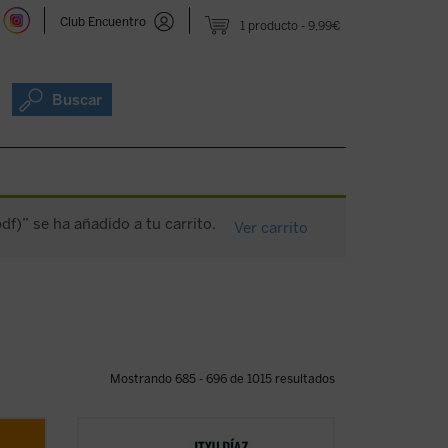
Club Encuentro
1 producto
9,99€
Buscar
f)” se ha añadido a tu carrito.
Ver carrito
Mostrando 685 - 696 de 1015 resultados
l y te
¿Qué tienen en común John Wayne, Juan