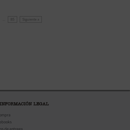
…
85
Siguiente »
 INFORMACIÓN LEGAL
compra
 ebooks
os de entrega