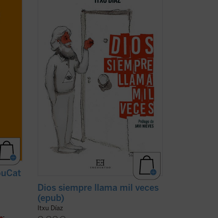
Pablo II, la película
The Blues Brothers
,
Amy MacDonald, los cristianos
ma de
martirizados en la guerra siria y el
ara
guionista de
Instinto Básico
?
ro
El humorista y periodista Itxu Díaz
a dos
realiza una ...
(ver ficha)
ouCat
Dios siempre llama mil veces
(epub)
Itxu Díaz