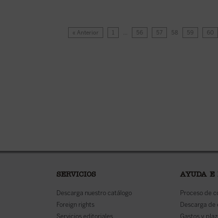
« Anterior
1
…
56
57
58
59
60
SERVICIOS
AYUDA E
Descarga nuestro catálogo
Proceso de 
Foreign rights
Descarga de
Servicios editoriales
Gastos y plaz