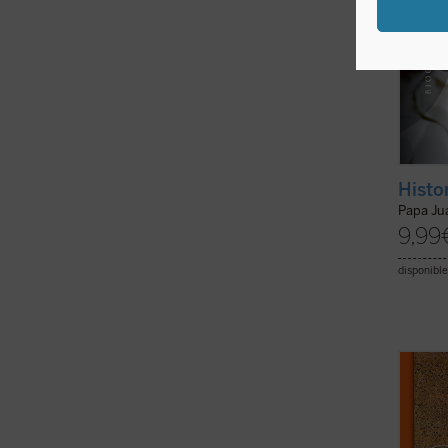
Histo
Papa Jua
9,99
disponible
«Vivie
cristi
verifi
solame