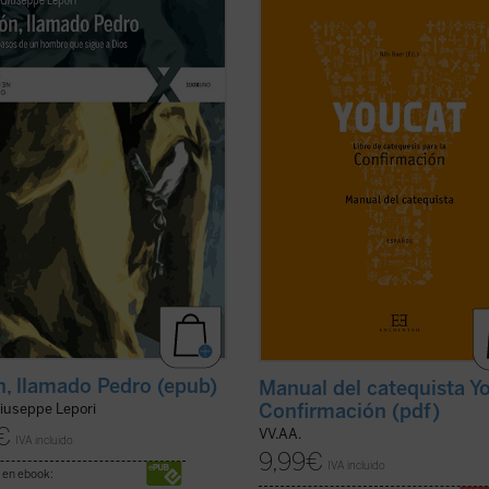
toda su vida bajo control. Su casa,
acompaña hasta el gran día de tu
lia, la pesca: era fácil gestionar su
Confirmación.
o mundo. (...) Ahora, en cambio,
En él encontrarás un buen progra
ra desproporcionado. Cientos,
entrenamiento, muchos consejos p
de personas de toda raza y lengua
una vida emocionante con Dios, pe
ficha)
ante todo, encuentras referencias 
...
(ver ficha)
, llamado Pedro (epub)
Manual del catequista Y
Confirmación (pdf)
iuseppe Lepori
€
VV.AA.
IVA incluido
9,99
€
IVA incluido
 en ebook: