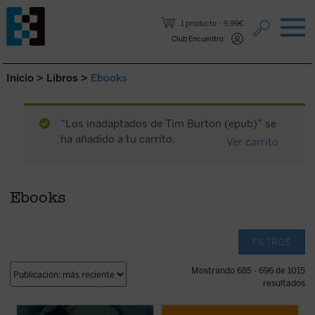
Saltar al contenido.
1 producto
9,99€
Club Encuentro
Inicio
>
Libros
>
Ebooks
“Los inadaptados de Tim Burton (epub)” se
ha añadido a tu carrito.
Ver carrito
Ebooks
FILTROS
Mostrando 685 - 696 de 1015
resultados