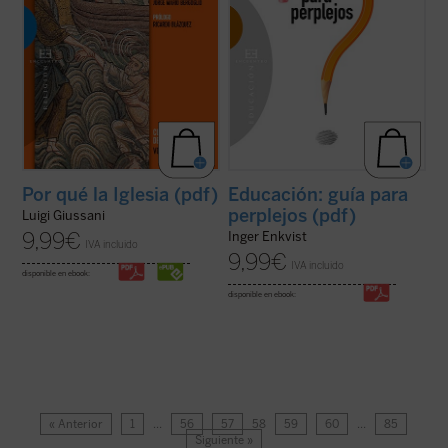
Por qué la Iglesia (pdf)
Educación: guía para
perplejos (pdf)
Luigi Giussani
9,99
€
Inger Enkvist
IVA incluido
9,99
€
IVA incluido
disponible en ebook:
disponible en ebook:
« Anterior
1
…
56
57
58
59
60
…
85
Siguiente »