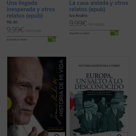
Una llegada
La casa aislada y otros
inesperada y otros
relatos (epub)
relatos (epub)
Ivo Andric
9,99
€
Ha Jin
IVA incluido
9,99
€
IVA incluido
disponible en ebook:
disponible en ebook:
Una verdadera «autobiografía» del papa
Escrito con un ágil estilo periodístico, este
Wojtyla formada a partir de las
relato de no ficción recrea la década en la
confidencias personales que él mismo fue
que tuvo lugar el nacimiento de las
revelando en cerca de 15.000 textos y
Comunidades Europeas (1948-1957), a
discursos dirigidos a personas de todo el
través de algunos de los principales
mundo durante sus 27 años de pontificado.
protagonistas de la construcción europea
...
(ver ficha)
...
(ver ficha)