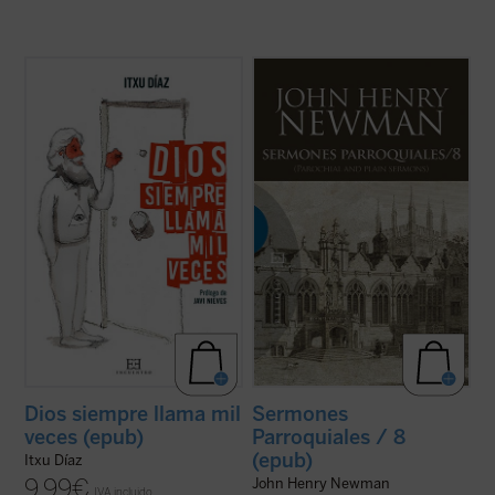
¿Qué tienen en común John Wayne, Juan
Al igual que en el tomo anterior, los 18
Pablo II, la película
The Blues Brothers
,
textos reunidos en este último volumen de
Amy MacDonald, los cristianos
los
Sermones parroquiales
no formaron
martirizados en la guerra siria y el
parte de la primera edición de 1842, previa
guionista de
Instinto Básico
?
a la conversión de Newman al catolicismo,
El humorista y periodista Itxu Díaz realiza
sino que fueron incluidos en la ...
(ver ficha)
una ...
(ver ficha)
Dios siempre llama mil
Sermones
veces (epub)
Parroquiales / 8
(epub)
Itxu Díaz
9,99
€
John Henry Newman
IVA incluido