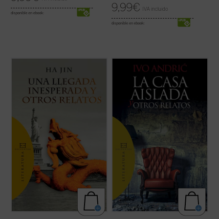
9,99
€
IVA incluido
disponible en ebook:
disponible en ebook:
Una llegada inesperada y otros relatos
...
(ver ficha)
ofrece por vez primera en español una
selección de trece cuentos de uno de los
más prestigiosos escritores de ficción en
lengua inglesa de nuestros días.
Haciendo gala de un estilo directo, ...
(ver
ficha)