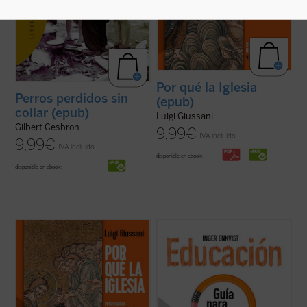
Por qué la Iglesia
Perros perdidos sin
(epub)
collar (epub)
Luigi Giussani
Gilbert Cesbron
9,99
€
IVA incluido
9,99
€
IVA incluido
disponible en ebook:
disponible en ebook:
«Viviendo la experiencia de la comunidad
...
(ver ficha)
cristiana el hombre de hoy puede verificar
que esta realidad no es solamente humana,
sino que esta vida corresponde a las
exigencias más radicales del corazón, que
permite encarar las circunstancias y los ...
(ver ficha)