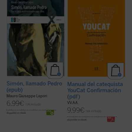
«Antes de conocer a Jesús, Pedro podía
Este libro es tu entrenador personal y te
tener toda su vida bajo control. Su casa, su
acompaña hasta el gran día de tu
familia, la pesca: era fácil gestionar su
Confirmación.
pequeño mundo. (...) Ahora, en cambio,
En él encontrarás un buen programa de
todo era desproporcionado. Cientos, miles
entrenamiento, muchos consejos para una
de personas de toda raza y lengua ...
(ver
vida emocionante con Dios, pero ante todo,
ficha)
encuentras referencias a dos ...
(ver ficha)
Simón, llamado Pedro
Manual del catequista
(epub)
YouCat Confirmación
(pdf)
Mauro Giuseppe Lepori
6,99
€
VV.AA.
IVA incluido
9,99
€
IVA incluido
disponible en ebook:
disponible en ebook: