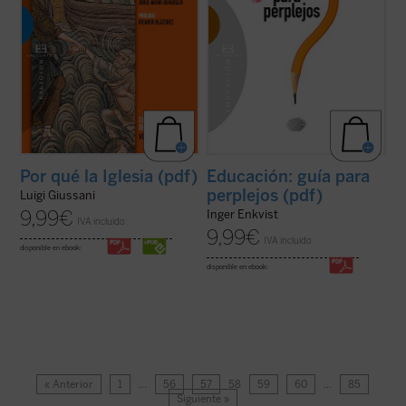
Por qué la Iglesia (pdf)
Educación: guía para
perplejos (pdf)
Luigi Giussani
9,99
€
Inger Enkvist
IVA incluido
9,99
€
IVA incluido
disponible en ebook:
disponible en ebook:
« Anterior
1
…
56
57
58
59
60
…
85
Siguiente »