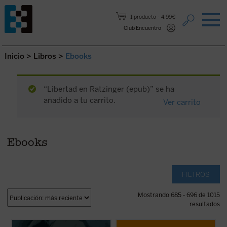
Saltar al contenido.
1 producto
4,99€
Club Encuentro
Inicio
>
Libros
>
Ebooks
“Libertad en Ratzinger (epub)” se ha
añadido a tu carrito.
Ver carrito
Ebooks
FILTROS
Mostrando 685 - 696 de 1015
resultados