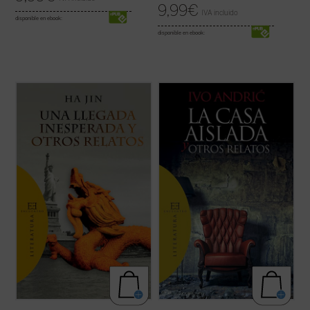
9,99
€
IVA incluido
disponible en ebook:
disponible en ebook:
Una llegada inesperada y otros relatos
...
(ver ficha)
ofrece por vez primera en español una
selección de trece cuentos de uno de los
más prestigiosos escritores de ficción en
lengua inglesa de nuestros días.
Haciendo gala de un estilo directo, ...
(ver
ficha)