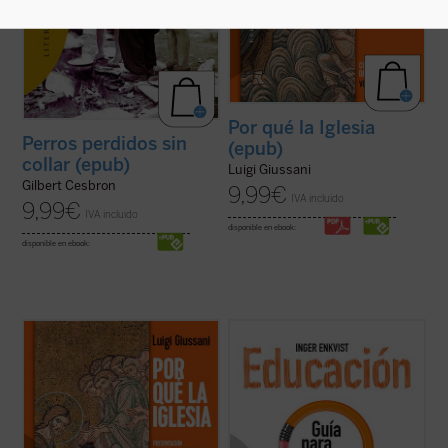
Por qué la Iglesia
Perros perdidos sin
(epub)
collar (epub)
Luigi Giussani
Gilbert Cesbron
9,99
€
IVA incluido
9,99
€
IVA incluido
disponible en ebook:
disponible en ebook:
«Viviendo la experiencia de la comunidad
...
(ver ficha)
cristiana el hombre de hoy puede verificar
que esta realidad no es solamente humana,
sino que esta vida corresponde a las
exigencias más radicales del corazón, que
permite encarar las circunstancias y los ...
(ver ficha)