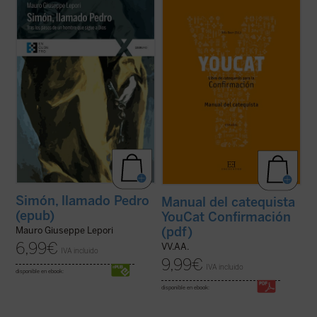
«Antes de conocer a Jesús, Pedro podía
Este libro es tu entrenador personal y te
tener toda su vida bajo control. Su casa, su
acompaña hasta el gran día de tu
familia, la pesca: era fácil gestionar su
Confirmación.
pequeño mundo. (...) Ahora, en cambio,
En él encontrarás un buen programa de
todo era desproporcionado. Cientos, miles
entrenamiento, muchos consejos para una
de personas de toda raza y lengua ...
(ver
vida emocionante con Dios, pero ante todo,
ficha)
encuentras referencias a dos ...
(ver ficha)
Simón, llamado Pedro
Manual del catequista
(epub)
YouCat Confirmación
(pdf)
Mauro Giuseppe Lepori
6,99
€
VV.AA.
IVA incluido
9,99
€
IVA incluido
disponible en ebook:
disponible en ebook: