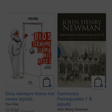
¿Qué tienen en común John Wayne, Juan
Al igual que en el tomo anterior, los 18
Pablo II, la película
The Blues Brothers
,
textos reunidos en este último volumen de
Amy MacDonald, los cristianos
los
Sermones parroquiales
no formaron
martirizados en la guerra siria y el
parte de la primera edición de 1842, previa
guionista de
Instinto Básico
?
a la conversión de Newman al catolicismo,
El humorista y periodista Itxu Díaz realiza
sino que fueron incluidos en la ...
(ver ficha)
una ...
(ver ficha)
Dios siempre llama mil
Sermones
veces (epub)
Parroquiales / 8
(epub)
Itxu Díaz
9,99
€
John Henry Newman
IVA incluido