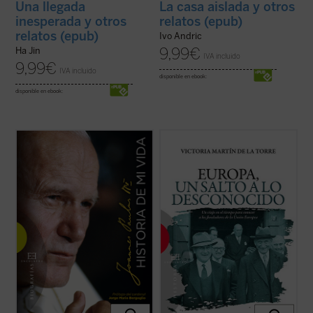
Una llegada
La casa aislada y otros
inesperada y otros
relatos (epub)
relatos (epub)
Ivo Andric
9,99
€
Ha Jin
IVA incluido
9,99
€
IVA incluido
disponible en ebook:
disponible en ebook:
Una verdadera «autobiografía» del papa
Escrito con un ágil estilo periodístico, este
Wojtyla formada a partir de las
relato de no ficción recrea la década en la
confidencias personales que él mismo fue
que tuvo lugar el nacimiento de las
revelando en cerca de 15.000 textos y
Comunidades Europeas (1948-1957), a
discursos dirigidos a personas de todo el
través de algunos de los principales
mundo durante sus 27 años de pontificado.
protagonistas de la construcción europea
...
(ver ficha)
...
(ver ficha)