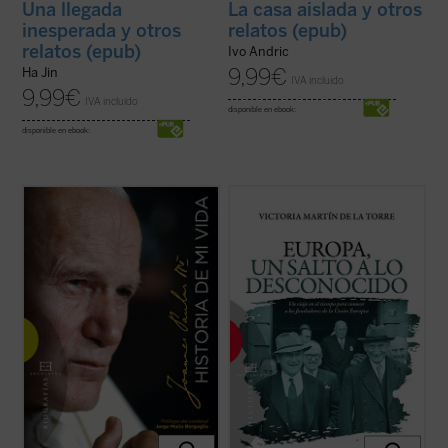
Una llegada
La casa aislada y otros
inesperada y otros
relatos (epub)
relatos (epub)
Ivo Andric
9,99
€
Ha Jin
IVA incluido
9,99
€
IVA incluido
disponible en ebook:
disponible en ebook:
Una verdadera «autobiografía» del papa
Escrito con un ágil estilo periodístico, este
Wojtyla formada a partir de las
relato de no ficción recrea la década en la
confidencias personales que él mismo fue
que tuvo lugar el nacimiento de las
revelando en cerca de 15.000 textos y
Comunidades Europeas (1948-1957), a
discursos dirigidos a personas de todo el
través de algunos de los principales
mundo durante sus 27 años de pontificado.
protagonistas de la construcción europea
...
(ver ficha)
...
(ver ficha)