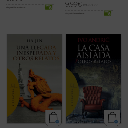
9,99
€
IVA incluido
disponible en ebook:
disponible en ebook:
Una llegada inesperada y otros relatos
...
(ver ficha)
ofrece por vez primera en español una
selección de trece cuentos de uno de los
más prestigiosos escritores de ficción en
lengua inglesa de nuestros días.
Haciendo gala de un estilo directo, ...
(ver
ficha)