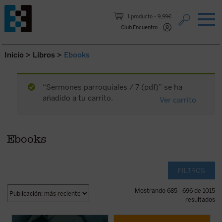
Saltar al contenido.
1 producto
9,99€
Club Encuentro
Inicio
>
Libros
>
Ebooks
“Sermones parroquiales / 7 (pdf)” se ha
añadido a tu carrito.
Ver carrito
Ebooks
FILTROS
Mostrando 685 - 696 de 1015
resultados