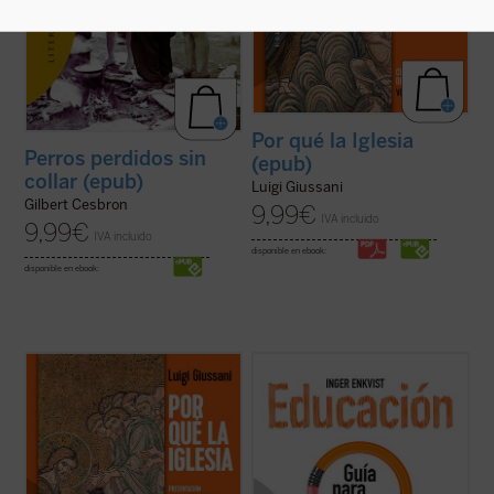
Por qué la Iglesia
Perros perdidos sin
(epub)
collar (epub)
Luigi Giussani
Gilbert Cesbron
9,99
€
IVA incluido
9,99
€
IVA incluido
disponible en ebook:
disponible en ebook:
«Viviendo la experiencia de la comunidad
...
(ver ficha)
cristiana el hombre de hoy puede verificar
que esta realidad no es solamente humana,
sino que esta vida corresponde a las
exigencias más radicales del corazón, que
permite encarar las circunstancias y los ...
(ver ficha)