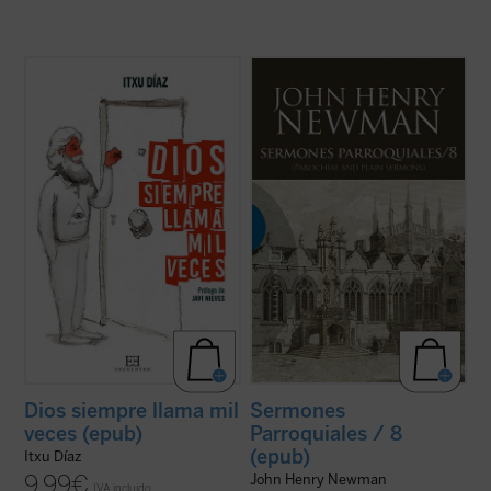
¿Qué tienen en común John Wayne, Juan
Al igual que en el tomo anterior, los 18
Pablo II, la película
The Blues Brothers
,
textos reunidos en este último volumen de
Amy MacDonald, los cristianos
los
Sermones parroquiales
no formaron
martirizados en la guerra siria y el
parte de la primera edición de 1842, previa
guionista de
Instinto Básico
?
a la conversión de Newman al catolicismo,
El humorista y periodista Itxu Díaz realiza
sino que fueron incluidos en la ...
(ver ficha)
una ...
(ver ficha)
Dios siempre llama mil
Sermones
veces (epub)
Parroquiales / 8
(epub)
Itxu Díaz
9,99
€
John Henry Newman
IVA incluido