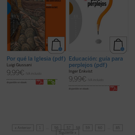
Por qué la Iglesia (pdf)
Educación: guía para
perplejos (pdf)
Luigi Giussani
9,99
€
Inger Enkvist
IVA incluido
9,99
€
IVA incluido
disponible en ebook:
disponible en ebook:
« Anterior
1
…
56
57
58
59
60
…
85
Siguiente »