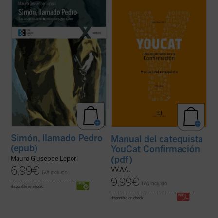
«Antes de conocer a Jesús, Pedro podía
Este libro es tu entrenador personal y te
tener toda su vida bajo control. Su casa, su
acompaña hasta el gran día de tu
familia, la pesca: era fácil gestionar su
Confirmación.
pequeño mundo. (...) Ahora, en cambio,
En él encontrarás un buen programa de
todo era desproporcionado. Cientos, miles
entrenamiento, muchos consejos para una
de personas de toda raza y lengua ...
(ver
vida emocionante con Dios, pero ante todo,
ficha)
encuentras referencias a dos ...
(ver ficha)
Simón, llamado Pedro
Manual del catequista
(epub)
YouCat Confirmación
(pdf)
Mauro Giuseppe Lepori
6,99
€
VV.AA.
IVA incluido
9,99
€
IVA incluido
disponible en ebook:
disponible en ebook: