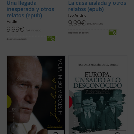
Una llegada
La casa aislada y otros
inesperada y otros
relatos (epub)
relatos (epub)
Ivo Andric
9,99
€
Ha Jin
IVA incluido
9,99
€
IVA incluido
disponible en ebook:
disponible en ebook:
Una verdadera «autobiografía» del papa
Escrito con un ágil estilo periodístico, este
Wojtyla formada a partir de las
relato de no ficción recrea la década en la
confidencias personales que él mismo fue
que tuvo lugar el nacimiento de las
revelando en cerca de 15.000 textos y
Comunidades Europeas (1948-1957), a
discursos dirigidos a personas de todo el
través de algunos de los principales
mundo durante sus 27 años de pontificado.
protagonistas de la construcción europea
...
(ver ficha)
...
(ver ficha)