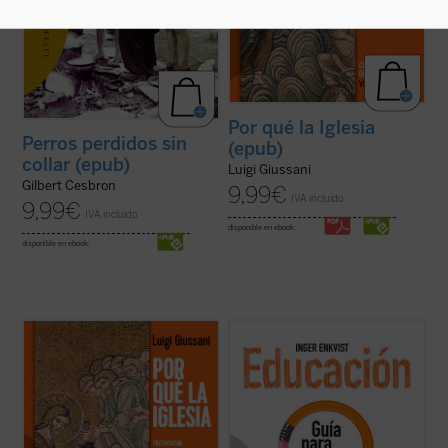
Por qué la Iglesia
Perros perdidos sin
(epub)
collar (epub)
Luigi Giussani
Gilbert Cesbron
9,99
€
IVA incluido
9,99
€
IVA incluido
disponible en ebook:
disponible en ebook:
«Viviendo la experiencia de la comunidad
...
(ver ficha)
cristiana el hombre de hoy puede verificar
que esta realidad no es solamente humana,
sino que esta vida corresponde a las
exigencias más radicales del corazón, que
permite encarar las circunstancias y los ...
(ver ficha)