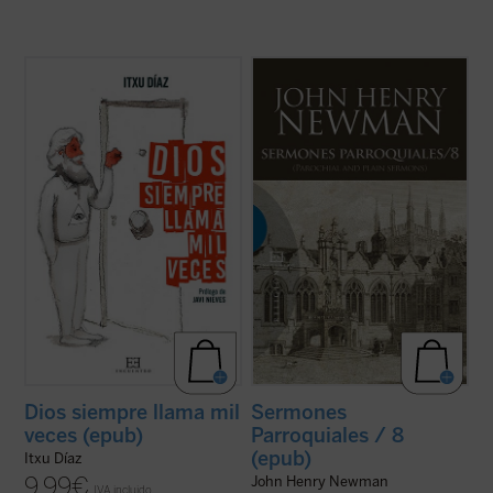
¿Qué tienen en común John Wayne, Juan
Al igual que en el tomo anterior, los 18
Pablo II, la película
The Blues Brothers
,
textos reunidos en este último volumen de
Amy MacDonald, los cristianos
los
Sermones parroquiales
no formaron
martirizados en la guerra siria y el
parte de la primera edición de 1842, previa
guionista de
Instinto Básico
?
a la conversión de Newman al catolicismo,
El humorista y periodista Itxu Díaz realiza
sino que fueron incluidos en la ...
(ver ficha)
una ...
(ver ficha)
Dios siempre llama mil
Sermones
veces (epub)
Parroquiales / 8
(epub)
Itxu Díaz
9,99
€
John Henry Newman
IVA incluido