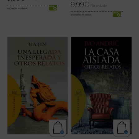
9,99
€
IVA incluido
disponible en ebook:
disponible en ebook:
Una llegada inesperada y otros relatos
...
(ver ficha)
ofrece por vez primera en español una
selección de trece cuentos de uno de los
más prestigiosos escritores de ficción en
lengua inglesa de nuestros días.
Haciendo gala de un estilo directo, ...
(ver
ficha)