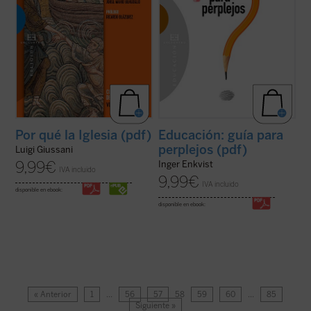
Por qué la Iglesia (pdf)
Educación: guía para
perplejos (pdf)
Luigi Giussani
9,99
€
Inger Enkvist
IVA incluido
9,99
€
IVA incluido
disponible en ebook:
disponible en ebook:
« Anterior
1
…
56
57
58
59
60
…
85
Siguiente »