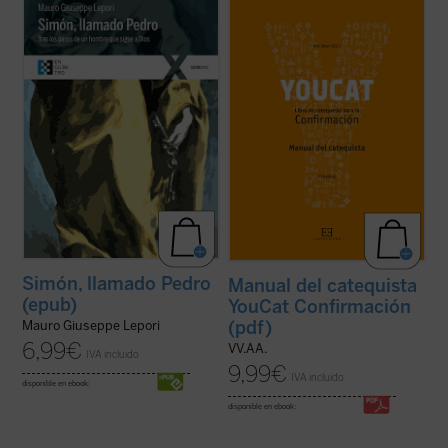
«Antes de conocer a Jesús, Pedro podía
Este libro es tu entrenador personal y te
tener toda su vida bajo control. Su casa, su
acompaña hasta el gran día de tu
familia, la pesca: era fácil gestionar su
Confirmación.
pequeño mundo. (...) Ahora, en cambio,
En él encontrarás un buen programa de
todo era desproporcionado. Cientos, miles
entrenamiento, muchos consejos para una
de personas de toda raza y lengua ...
(ver
vida emocionante con Dios, pero ante todo,
ficha)
encuentras referencias a dos ...
(ver ficha)
Simón, llamado Pedro
Manual del catequista
(epub)
YouCat Confirmación
(pdf)
Mauro Giuseppe Lepori
6,99
€
VV.AA.
IVA incluido
9,99
€
IVA incluido
disponible en ebook:
disponible en ebook: