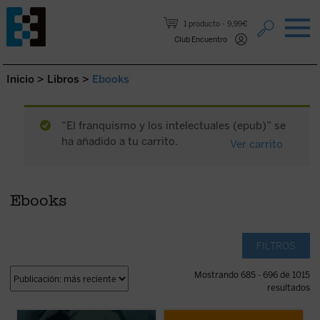
Saltar al contenido.
1 producto
9,99€
Club Encuentro
Inicio
>
Libros
>
Ebooks
“El franquismo y los intelectuales (epub)” se
ha añadido a tu carrito.
Ver carrito
Ebooks
FILTROS
Mostrando 685 - 696 de 1015
resultados