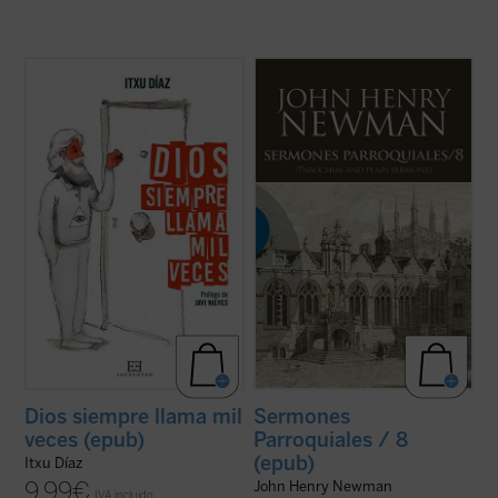
¿Qué tienen en común John Wayne, Juan
Al igual que en el tomo anterior, los 18
Pablo II, la película
The Blues Brothers
,
textos reunidos en este último volumen de
Amy MacDonald, los cristianos
los
Sermones parroquiales
no formaron
martirizados en la guerra siria y el
parte de la primera edición de 1842, previa
guionista de
Instinto Básico
?
a la conversión de Newman al catolicismo,
El humorista y periodista Itxu Díaz realiza
sino que fueron incluidos en la ...
(ver ficha)
una ...
(ver ficha)
Dios siempre llama mil
Sermones
veces (epub)
Parroquiales / 8
(epub)
Itxu Díaz
9,99
€
John Henry Newman
IVA incluido