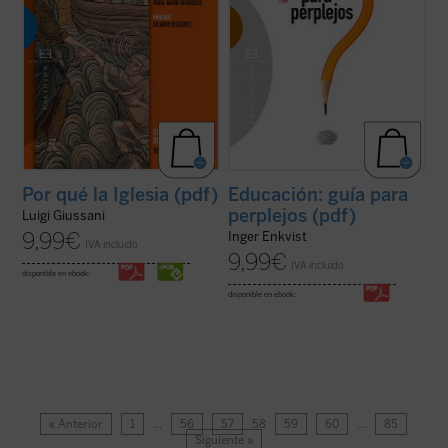
Por qué la Iglesia (pdf)
Educación: guía para
perplejos (pdf)
Luigi Giussani
9,99
€
Inger Enkvist
IVA incluido
9,99
€
IVA incluido
disponible en ebook:
disponible en ebook:
« Anterior
1
…
56
57
58
59
60
…
85
Siguiente »