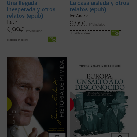
Una llegada
La casa aislada y otros
inesperada y otros
relatos (epub)
relatos (epub)
Ivo Andric
9,99
€
Ha Jin
IVA incluido
9,99
€
IVA incluido
disponible en ebook:
disponible en ebook:
Una verdadera «autobiografía» del papa
Escrito con un ágil estilo periodístico, este
Wojtyla formada a partir de las
relato de no ficción recrea la década en la
confidencias personales que él mismo fue
que tuvo lugar el nacimiento de las
revelando en cerca de 15.000 textos y
Comunidades Europeas (1948-1957), a
discursos dirigidos a personas de todo el
través de algunos de los principales
mundo durante sus 27 años de pontificado.
protagonistas de la construcción europea
...
(ver ficha)
...
(ver ficha)