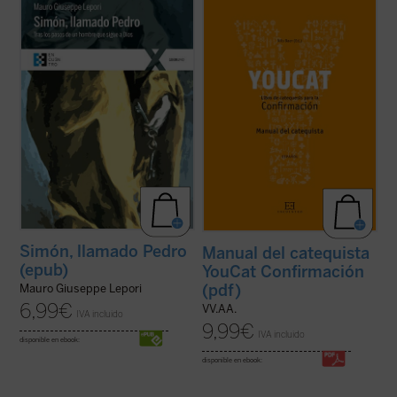
«Antes de conocer a Jesús, Pedro podía
Este libro es tu entrenador personal y te
tener toda su vida bajo control. Su casa, su
acompaña hasta el gran día de tu
familia, la pesca: era fácil gestionar su
Confirmación.
pequeño mundo. (...) Ahora, en cambio,
En él encontrarás un buen programa de
todo era desproporcionado. Cientos, miles
entrenamiento, muchos consejos para una
de personas de toda raza y lengua ...
(ver
vida emocionante con Dios, pero ante todo,
ficha)
encuentras referencias a dos ...
(ver ficha)
Simón, llamado Pedro
Manual del catequista
(epub)
YouCat Confirmación
(pdf)
Mauro Giuseppe Lepori
6,99
€
VV.AA.
IVA incluido
9,99
€
IVA incluido
disponible en ebook:
disponible en ebook: