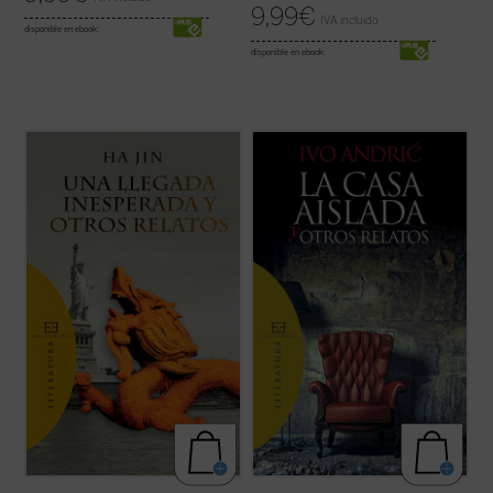
9,99
€
IVA incluido
disponible en ebook:
disponible en ebook:
Una llegada inesperada y otros relatos
...
(ver ficha)
ofrece por vez primera en español una
selección de trece cuentos de uno de los
más prestigiosos escritores de ficción en
lengua inglesa de nuestros días.
Haciendo gala de un estilo directo, ...
(ver
ficha)