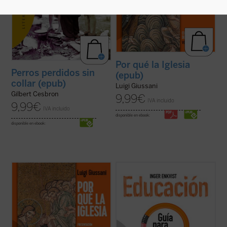
Por qué la Iglesia
Perros perdidos sin
(epub)
collar (epub)
Luigi Giussani
Gilbert Cesbron
9,99
€
IVA incluido
9,99
€
IVA incluido
disponible en ebook:
disponible en ebook:
«Viviendo la experiencia de la comunidad
...
(ver ficha)
cristiana el hombre de hoy puede verificar
que esta realidad no es solamente humana,
sino que esta vida corresponde a las
exigencias más radicales del corazón, que
permite encarar las circunstancias y los ...
(ver ficha)