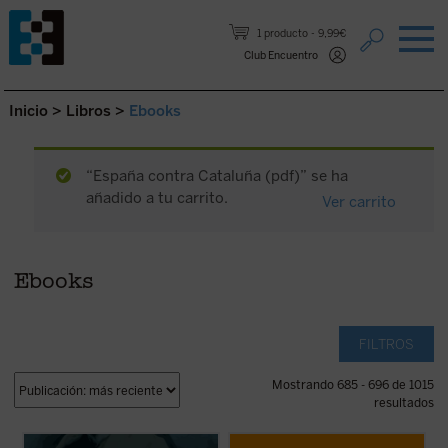
Saltar al contenido.
1 producto
9,99€
Club Encuentro
Inicio
>
Libros
>
Ebooks
“España contra Cataluña (pdf)” se ha
añadido a tu carrito.
Ver carrito
Ebooks
FILTROS
Mostrando 685 - 696 de 1015
resultados