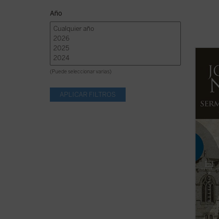
Año
Al igu
textos
(Puede seleccionar varias)
de los
formar
1842, 
al cat
en la ..