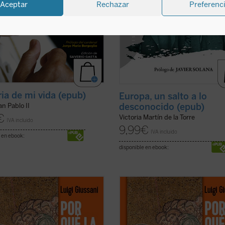
Aceptar
Rechazar
Preferenc
ria de mi vida (epub)
Europa, un salto a lo
desconocido (epub)
n Pablo II
€
Victoria Martín de la Torre
IVA incluido
9,99
€
IVA incluido
 en ebook:
disponible en ebook:
ndo la experiencia de la comunidad
«Viviendo la experiencia de la com
ana el hombre de hoy puede
cristiana el hombre de hoy puede
car que esta realidad no es
verificar que esta realidad no es
nte humana, sino que esta vida
solamente humana, sino que esta 