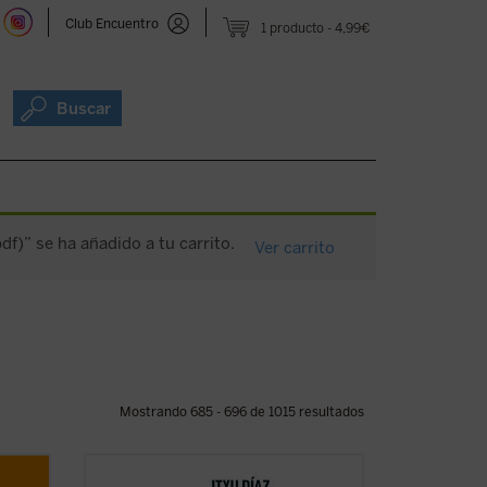
Club Encuentro
1 producto
4,99€
Buscar
df)” se ha añadido a tu carrito.
Ver carrito
Mostrando 685 - 696 de 1015 resultados
l y te
¿Qué tienen en común John Wayne, Juan