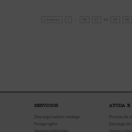
« Anterior
1
…
56
57
58
59
60
SERVICIOS
AYUDA E
Descarga nuestro catálogo
Proceso de 
Foreign rights
Descarga de
Servicios editoriales
Gastos y plaz