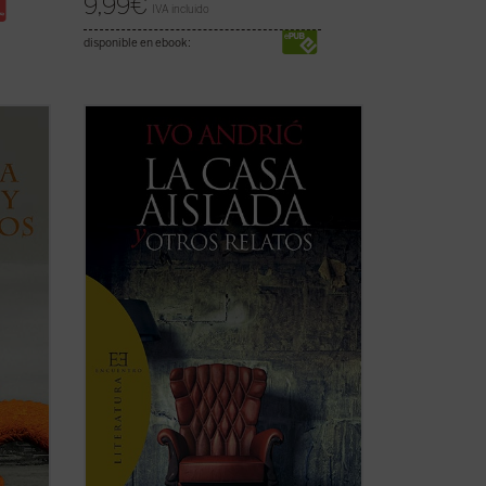
9,99
€
IVA incluido
disponible en ebook:
atos
...
(ver ficha)
 una
de los
ión en
..
(ver