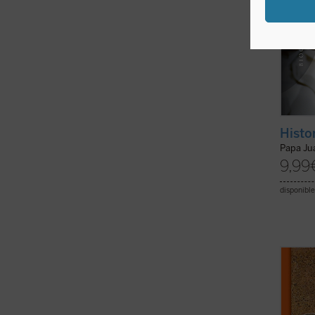
Histo
Papa Jua
9,99
disponible
«Vivie
cristi
verifi
solame