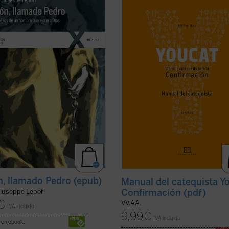
toda su vida bajo control. Su casa,
acompaña hasta el gran día de tu
lia, la pesca: era fácil gestionar su
Confirmación.
o mundo. (...) Ahora, en cambio,
En él encontrarás un buen progra
ra desproporcionado. Cientos,
entrenamiento, muchos consejos p
de personas de toda raza y lengua
una vida emocionante con Dios, pe
ficha)
ante todo, encuentras referencias 
...
(ver ficha)
, llamado Pedro (epub)
Manual del catequista Y
Confirmación (pdf)
iuseppe Lepori
€
VV.AA.
IVA incluido
9,99
€
IVA incluido
 en ebook: