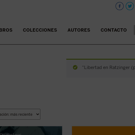
IBROS
COLECCIONES
AUTORES
CONTACTO
“Libertad en Ratzinger (p
 de conocer a Jesús, Pedro podía
Este libro es tu entrenador persona