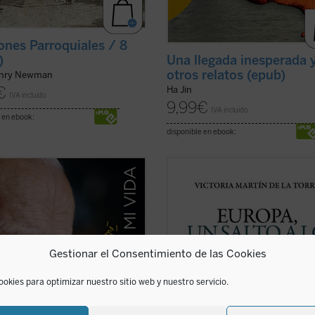
nes Parroquiales / 8
Una llegada inesperada 
)
otros relatos (epub)
enry Newman
€
Ha Jin
IVA incluido
9,99
€
IVA incluido
 en ebook:
disponible en ebook:
rdadera «autobiografía» del papa
Escrito con un ágil estilo periodístic
a formada a partir de las
este relato de no ficción recrea la
encias personales que él mismo
en la que tuvo lugar el nacimiento 
velando en cerca de 15.000 textos
Comunidades Europeas (1948-1957)
ursos dirigidos a personas de todo
través de algunos de los principale
do durante sus 27 años de
protagonistas de la construcción
Gestionar el Consentimiento de las Cookies
cado. ...
(ver ficha)
europea ...
(ver ficha)
ookies para optimizar nuestro sitio web y nuestro servicio.