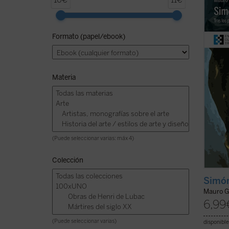
10€
11€
tener 
su fami
pequeñ
Formato (papel/ebook)
todo e
miles 
...
(ver 
Materia
(Puede seleccionar varias: máx 4)
Colección
Simón
Mauro G
6,99
(Puede seleccionar varias)
disponible