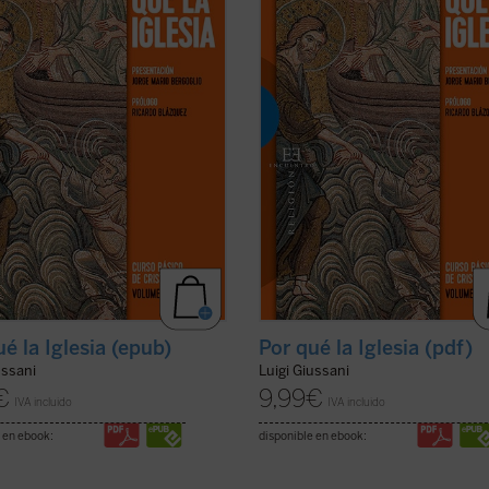
ponde a las exigencias más
corresponde a las exigencias más
les del corazón, que permite
radicales del corazón, que permite
 las circunstancias y los ...
(ver
encarar las circunstancias y los ...
(
ficha)
ué la Iglesia (epub)
Por qué la Iglesia (pdf)
ussani
Luigi Giussani
€
9,99
€
IVA incluido
IVA incluido
 en ebook:
disponible en ebook: