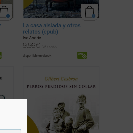
y
La casa aislada y otros
relatos (epub)
Ivo Andric
9,99
€
IVA incluido
disponible en ebook:
o,
Francia, principio de los años 50. Toda
 década
una generación de chicos huérfanos de la
de las
Segunda Guerra Mundial o abandonados
, a
por sus padres a causa de las
s
dificultades de la posguerra han sido
marginados por la sociedad y recluidos
en fríos y hostiles ...
(ver ficha)