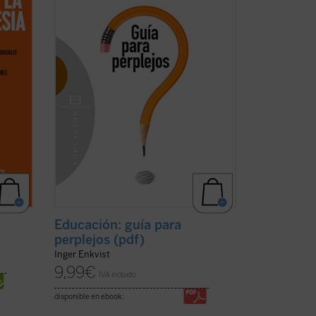
ver
Educación: guía para
perplejos (pdf)
Inger Enkvist
9,99
€
IVA incluido
disponible en ebook: