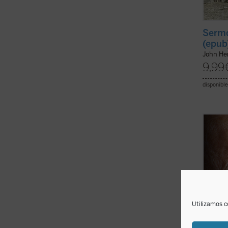
Sermo
(epub
John H
9,99
disponible
Una ve
Wojtyl
confid
fue re
y disc
el mun
pontifi
Utilizamos c