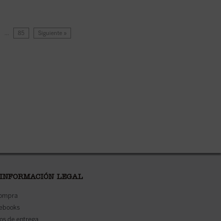
…
85
Siguiente »
 INFORMACIÓN LEGAL
compra
 ebooks
os de entrega