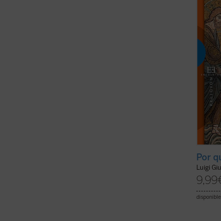
corres
radica
encarar
ficha)
Por q
Luigi Gi
9,99
disponible