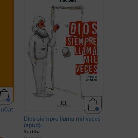
Pablo II, la película
The Blues Brothers
,
Amy MacDonald, los cristianos
ma de
martirizados en la guerra siria y el
ara
guionista de
Instinto Básico
?
ro
El humorista y periodista Itxu Díaz
a dos
realiza una ...
(ver ficha)
ouCat
Dios siempre llama mil veces
(epub)
Itxu Díaz