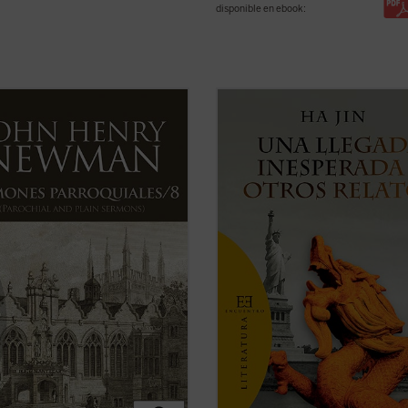
disponible en ebook:
al que en el tomo anterior, los 18
Una llegada inesperada y otros rel
 reunidos en este último volumen
ofrece por vez primera en español
Sermones parroquiales
no
selección de trece cuentos de uno 
on parte de la primera edición de
más prestigiosos escritores de ficc
previa a la conversión de Newman
lengua inglesa de nuestros días.
olicismo, sino que fueron incluidos
Haciendo gala de un estilo directo, .
.
(ver ficha)
ficha)