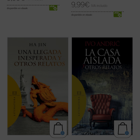
9,99
€
IVA incluido
disponible en ebook:
disponible en ebook:
Una llegada inesperada y otros relatos
...
(ver ficha)
ofrece por vez primera en español una
selección de trece cuentos de uno de los
más prestigiosos escritores de ficción en
lengua inglesa de nuestros días.
Haciendo gala de un estilo directo, ...
(ver
ficha)