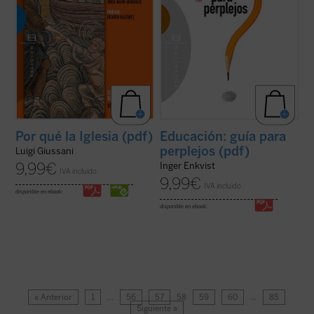
Por qué la Iglesia (pdf)
Educación: guía para
perplejos (pdf)
Luigi Giussani
9,99
€
Inger Enkvist
IVA incluido
9,99
€
IVA incluido
disponible en ebook:
disponible en ebook:
« Anterior
1
…
56
57
58
59
60
…
85
Siguiente »