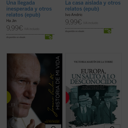
Una llegada
La casa aislada y otros
inesperada y otros
relatos (epub)
relatos (epub)
Ivo Andric
9,99
€
Ha Jin
IVA incluido
9,99
€
IVA incluido
disponible en ebook:
disponible en ebook:
Una verdadera «autobiografía» del papa
Escrito con un ágil estilo periodístico, este
Wojtyla formada a partir de las
relato de no ficción recrea la década en la
confidencias personales que él mismo fue
que tuvo lugar el nacimiento de las
revelando en cerca de 15.000 textos y
Comunidades Europeas (1948-1957), a
discursos dirigidos a personas de todo el
través de algunos de los principales
mundo durante sus 27 años de pontificado.
protagonistas de la construcción europea
...
(ver ficha)
...
(ver ficha)