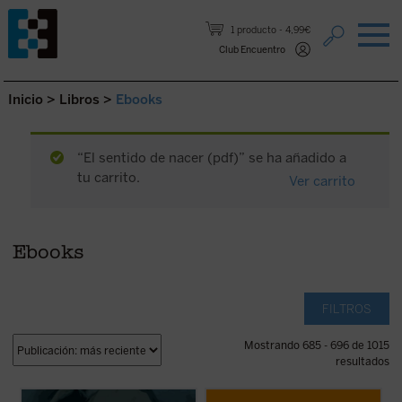
Saltar al contenido.
1 producto
4,99€
Club Encuentro
Inicio
>
Libros
>
Ebooks
“El sentido de nacer (pdf)” se ha añadido a
tu carrito.
Ver carrito
Ebooks
FILTROS
Mostrando 685 - 696 de 1015
resultados