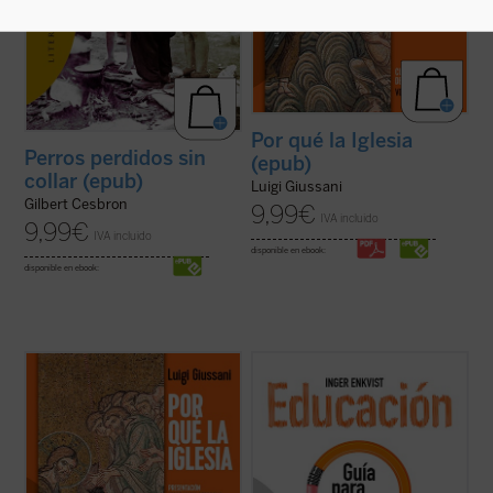
Por qué la Iglesia
Perros perdidos sin
(epub)
collar (epub)
Luigi Giussani
Gilbert Cesbron
9,99
€
IVA incluido
9,99
€
IVA incluido
disponible en ebook:
disponible en ebook:
«Viviendo la experiencia de la comunidad
...
(ver ficha)
cristiana el hombre de hoy puede verificar
que esta realidad no es solamente humana,
sino que esta vida corresponde a las
exigencias más radicales del corazón, que
permite encarar las circunstancias y los ...
(ver ficha)