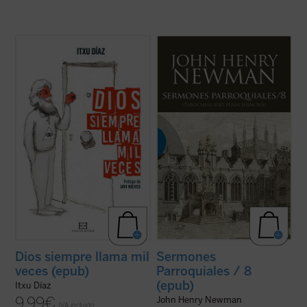
¿Qué tienen en común John Wayne, Juan
Al igual que en el tomo anterior, los 18
Pablo II, la película
The Blues Brothers
,
textos reunidos en este último volumen de
Amy MacDonald, los cristianos
los
Sermones parroquiales
no formaron
martirizados en la guerra siria y el
parte de la primera edición de 1842, previa
guionista de
Instinto Básico
?
a la conversión de Newman al catolicismo,
El humorista y periodista Itxu Díaz realiza
sino que fueron incluidos en la ...
(ver ficha)
una ...
(ver ficha)
Dios siempre llama mil
Sermones
veces (epub)
Parroquiales / 8
(epub)
Itxu Díaz
9,99
€
John Henry Newman
IVA incluido