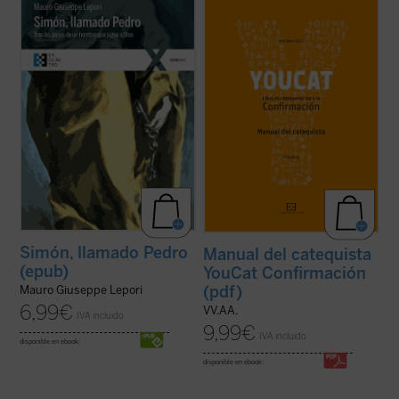
«Antes de conocer a Jesús, Pedro podía
Este libro es tu entrenador personal y te
tener toda su vida bajo control. Su casa, su
acompaña hasta el gran día de tu
familia, la pesca: era fácil gestionar su
Confirmación.
pequeño mundo. (...) Ahora, en cambio,
En él encontrarás un buen programa de
todo era desproporcionado. Cientos, miles
entrenamiento, muchos consejos para una
de personas de toda raza y lengua ...
(ver
vida emocionante con Dios, pero ante todo,
ficha)
encuentras referencias a dos ...
(ver ficha)
Simón, llamado Pedro
Manual del catequista
(epub)
YouCat Confirmación
(pdf)
Mauro Giuseppe Lepori
6,99
€
VV.AA.
IVA incluido
9,99
€
IVA incluido
disponible en ebook:
disponible en ebook: