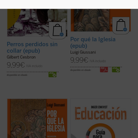
Por qué la Iglesia
Perros perdidos sin
(epub)
collar (epub)
Luigi Giussani
Gilbert Cesbron
9,99
€
IVA incluido
9,99
€
IVA incluido
disponible en ebook:
disponible en ebook:
«Viviendo la experiencia de la comunidad
...
(ver ficha)
cristiana el hombre de hoy puede verificar
que esta realidad no es solamente humana,
sino que esta vida corresponde a las
exigencias más radicales del corazón, que
permite encarar las circunstancias y los ...
(ver ficha)