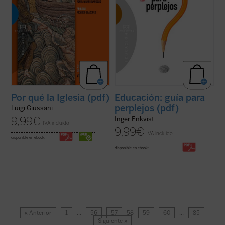
Por qué la Iglesia (pdf)
Educación: guía para
perplejos (pdf)
Luigi Giussani
9,99
€
Inger Enkvist
IVA incluido
9,99
€
IVA incluido
disponible en ebook:
disponible en ebook:
« Anterior
1
…
56
57
58
59
60
…
85
Siguiente »