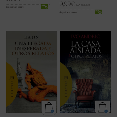
9,99
€
IVA incluido
disponible en ebook:
disponible en ebook:
Una llegada inesperada y otros relatos
...
(ver ficha)
ofrece por vez primera en español una
selección de trece cuentos de uno de los
más prestigiosos escritores de ficción en
lengua inglesa de nuestros días.
Haciendo gala de un estilo directo, ...
(ver
ficha)