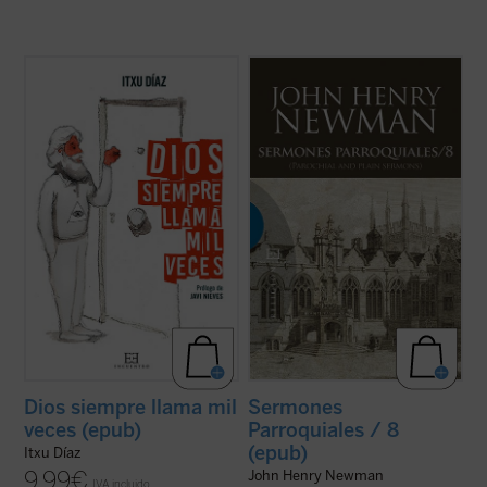
¿Qué tienen en común John Wayne, Juan
Al igual que en el tomo anterior, los 18
Pablo II, la película
The Blues Brothers
,
textos reunidos en este último volumen de
Amy MacDonald, los cristianos
los
Sermones parroquiales
no formaron
martirizados en la guerra siria y el
parte de la primera edición de 1842, previa
guionista de
Instinto Básico
?
a la conversión de Newman al catolicismo,
El humorista y periodista Itxu Díaz realiza
sino que fueron incluidos en la ...
(ver ficha)
una ...
(ver ficha)
Dios siempre llama mil
Sermones
veces (epub)
Parroquiales / 8
(epub)
Itxu Díaz
9,99
€
John Henry Newman
IVA incluido