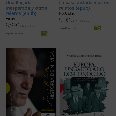
Una llegada
La casa aislada y otros
inesperada y otros
relatos (epub)
relatos (epub)
Ivo Andric
9,99
€
Ha Jin
IVA incluido
9,99
€
IVA incluido
disponible en ebook:
disponible en ebook:
Una verdadera «autobiografía» del papa
Escrito con un ágil estilo periodístico, este
Wojtyla formada a partir de las
relato de no ficción recrea la década en la
confidencias personales que él mismo fue
que tuvo lugar el nacimiento de las
revelando en cerca de 15.000 textos y
Comunidades Europeas (1948-1957), a
discursos dirigidos a personas de todo el
través de algunos de los principales
mundo durante sus 27 años de pontificado.
protagonistas de la construcción europea
...
(ver ficha)
...
(ver ficha)