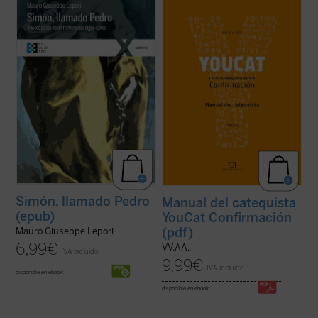
«Antes de conocer a Jesús, Pedro podía
Este libro es tu entrenador personal y te
tener toda su vida bajo control. Su casa, su
acompaña hasta el gran día de tu
familia, la pesca: era fácil gestionar su
Confirmación.
pequeño mundo. (...) Ahora, en cambio,
En él encontrarás un buen programa de
todo era desproporcionado. Cientos, miles
entrenamiento, muchos consejos para una
de personas de toda raza y lengua ...
(ver
vida emocionante con Dios, pero ante todo,
ficha)
encuentras referencias a dos ...
(ver ficha)
Simón, llamado Pedro
Manual del catequista
(epub)
YouCat Confirmación
(pdf)
Mauro Giuseppe Lepori
6,99
€
VV.AA.
IVA incluido
9,99
€
IVA incluido
disponible en ebook:
disponible en ebook: