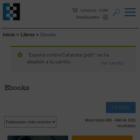
Saltar al contenido.
1 producto
9,99€
Club Encuentro
Inicio
>
Libros
>
Ebooks
“España contra Cataluña (pdf)” se ha
añadido a tu carrito.
Ver carrito
Ebooks
FILTROS
Mostrando 685 - 696 de 1015
resultados