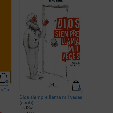
Pablo II, la película
The Blues Brothers
,
Amy MacDonald, los cristianos
ma de
martirizados en la guerra siria y el
ara
guionista de
Instinto Básico
?
ro
El humorista y periodista Itxu Díaz
a dos
realiza una ...
(ver ficha)
ouCat
Dios siempre llama mil veces
(epub)
Itxu Díaz