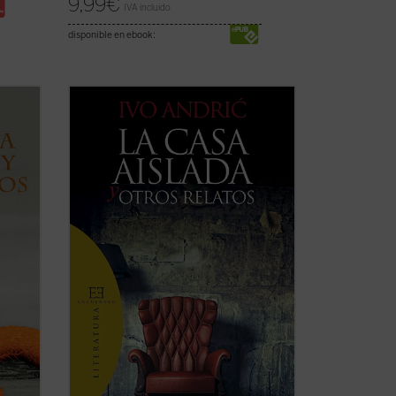
9,99
€
IVA incluido
disponible en ebook:
atos
...
(ver ficha)
 una
de los
ión en
..
(ver