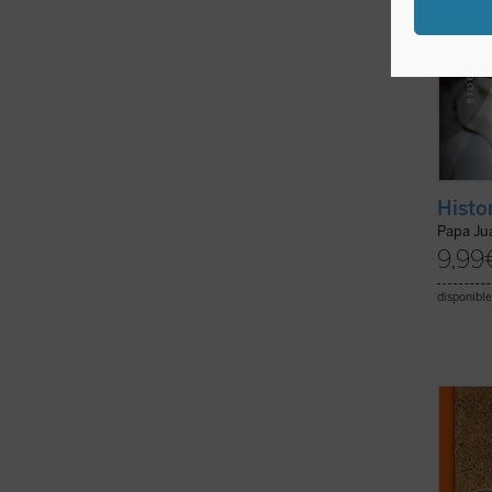
Histo
Papa Jua
9,99
disponible
«Vivie
cristi
verifi
solame