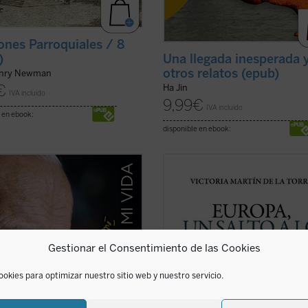
nes Parroquiales / 8
Una llegada inesperada 
)
otros relatos (epub)
enry Newman
€
Ha Jin
IVA incluido
9,99
€
IVA incluido
 en ebook:
disponible en ebook:
rdadera «autobiografía» del papa
Escrito con un ágil estilo periodístic
a formada a partir de las
este relato de no ficción recrea la
encias personales que él mismo
en la que tuvo lugar el nacimiento 
velando en cerca de 15.000 textos
Comunidades Europeas (1948-1957)
ursos dirigidos a personas de todo
través de algunos de los principale
do durante sus 27 años de
protagonistas de la construcción
Gestionar el Consentimiento de las Cookies
cado. ...
(ver ficha)
europea ...
(ver ficha)
ookies para optimizar nuestro sitio web y nuestro servicio.