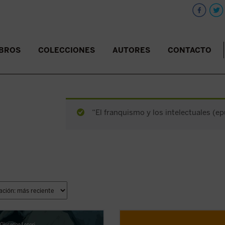
IBROS
COLECCIONES
AUTORES
CONTACTO
“El franquismo y los intelectuales (ep
 de conocer a Jesús, Pedro podía
Este libro es tu entrenador persona