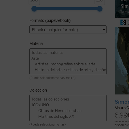
10€
11€
tener 
su fami
pequeñ
Formato (papel/ebook)
todo e
miles 
...
(ver 
Materia
(Puede seleccionar varias: máx 4)
Colección
Simón
Mauro G
6,99
(Puede seleccionar varias)
disponible