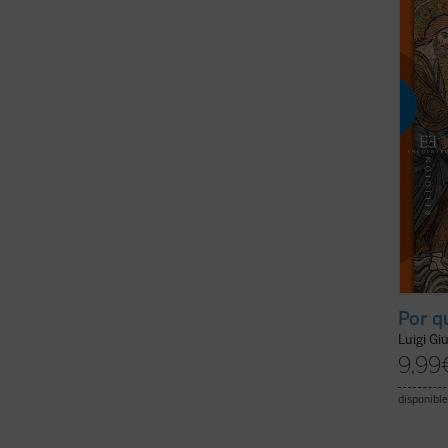
corres
radica
encarar
ficha)
Por q
Luigi Gi
9,99
disponible