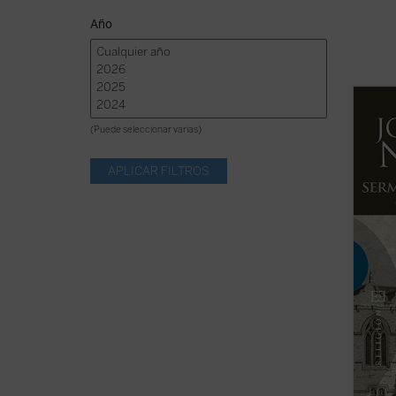
Año
Al igu
textos
(Puede seleccionar varias)
de los
formar
1842, 
al cat
en la ..