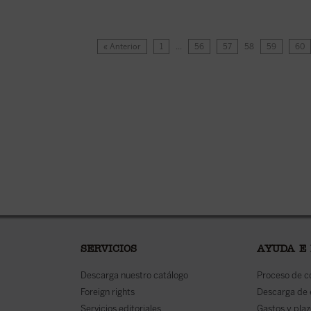
« Anterior
1
…
56
57
58
59
60
SERVICIOS
AYUDA E
Descarga nuestro catálogo
Proceso de 
Foreign rights
Descarga de
Servicios editoriales
Gastos y plaz