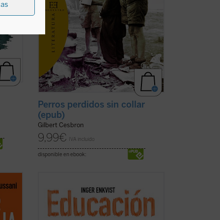
ias
Perros perdidos sin collar
(epub)
Gilbert Cesbron
9,99
€
IVA incluido
disponible en ebook:
unidad
...
(ver ficha)
vida