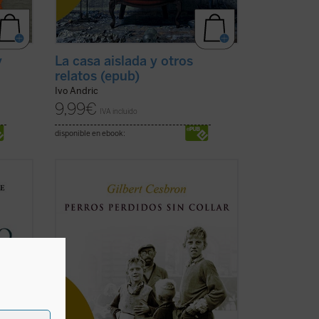
y
La casa aislada y otros
relatos (epub)
Ivo Andric
9,99
€
IVA incluido
disponible en ebook:
o,
Francia, principio de los años 50. Toda
 década
una generación de chicos huérfanos de la
de las
Segunda Guerra Mundial o abandonados
, a
por sus padres a causa de las
s
dificultades de la posguerra han sido
marginados por la sociedad y recluidos
en fríos y hostiles ...
(ver ficha)