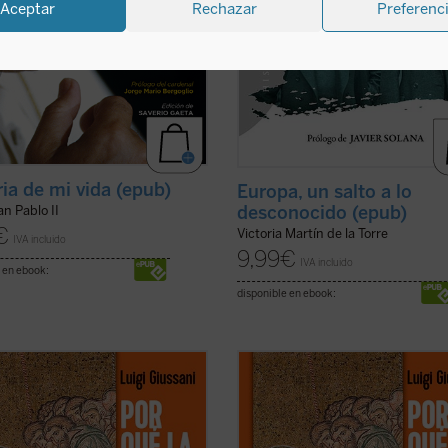
Aceptar
Rechazar
Preferenc
ria de mi vida (epub)
Europa, un salto a lo
desconocido (epub)
n Pablo II
€
Victoria Martín de la Torre
IVA incluido
9,99
€
IVA incluido
 en ebook:
disponible en ebook:
ndo la experiencia de la comunidad
«Viviendo la experiencia de la com
ana el hombre de hoy puede
cristiana el hombre de hoy puede
car que esta realidad no es
verificar que esta realidad no es
nte humana, sino que esta vida
solamente humana, sino que esta 