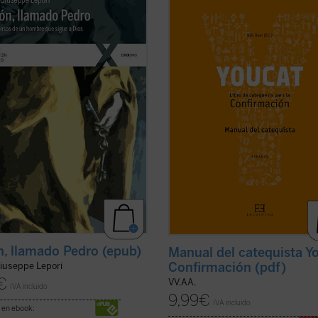
toda su vida bajo control. Su casa,
acompaña hasta el gran día de tu
lia, la pesca: era fácil gestionar su
Confirmación.
o mundo. (...) Ahora, en cambio,
En él encontrarás un buen progra
ra desproporcionado. Cientos,
entrenamiento, muchos consejos p
de personas de toda raza y lengua
una vida emocionante con Dios, pe
ficha)
ante todo, encuentras referencias 
...
(ver ficha)
, llamado Pedro (epub)
Manual del catequista Y
Confirmación (pdf)
iuseppe Lepori
€
VV.AA.
IVA incluido
9,99
€
IVA incluido
 en ebook: