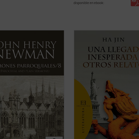
disponible en ebook:
al que en el tomo anterior, los 18
Una llegada inesperada y otros rel
 reunidos en este último volumen
ofrece por vez primera en español
Sermones parroquiales
no
selección de trece cuentos de uno 
on parte de la primera edición de
más prestigiosos escritores de ficc
previa a la conversión de Newman
lengua inglesa de nuestros días.
olicismo, sino que fueron incluidos
Haciendo gala de un estilo directo, .
.
(ver ficha)
ficha)