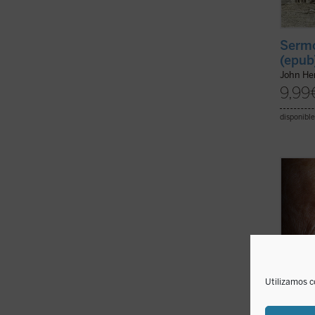
Sermo
(epub
John H
9,99
disponible
Una ve
Wojtyl
confid
fue re
y disc
el mun
pontifi
Utilizamos c