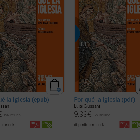
ponde a las exigencias más
corresponde a las exigencias más
les del corazón, que permite
radicales del corazón, que permite
 las circunstancias y los ...
(ver
encarar las circunstancias y los ...
(
ficha)
ué la Iglesia (epub)
Por qué la Iglesia (pdf)
ussani
Luigi Giussani
€
9,99
€
IVA incluido
IVA incluido
 en ebook:
disponible en ebook: