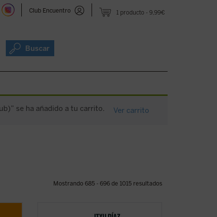
Club Encuentro
1 producto
9,99€
Buscar
ub)” se ha añadido a tu carrito.
Ver carrito
Mostrando 685 - 696 de 1015 resultados
l y te
¿Qué tienen en común John Wayne, Juan