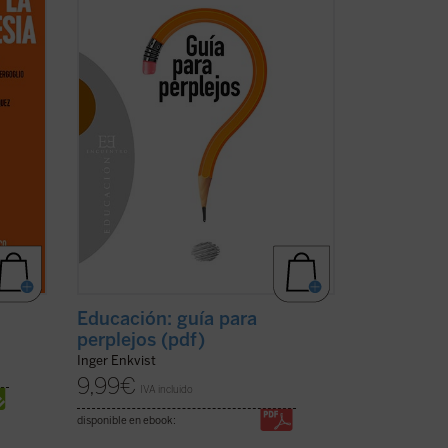
ver
Educación: guía para
perplejos (pdf)
Inger Enkvist
9,99
€
IVA incluido
disponible en ebook: