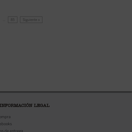
…
85
Siguiente »
 INFORMACIÓN LEGAL
compra
 ebooks
os de entrega