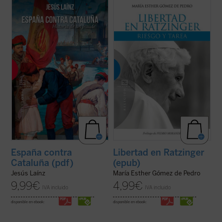
No había pasado una semana de la derrota
Libertad en Ratzinger
estudia las pautas
de Cavite cuando
La Veu de Catalunya
con las que Joseph Ratzinger guía al que se
afirmó que los catalanes «estamos
aventura a atravesar la selva de la libertad.
clavados a una barca que hace agua; si
Sólo la alegre aceptación de lo que somos,
queremos salvarnos hemos de aflojar las
nuestra verdad y nuestra libertad
ataduras».
compartida, así como de la ...
(ver ficha)
Un siglo largo después, Oriol ...
(ver ficha)
España contra
Libertad en Ratzinger
Cataluña (pdf)
(epub)
Jesús Laínz
María Esther Gómez de Pedro
9,99
€
4,99
€
IVA incluido
IVA incluido
disponible en ebook:
disponible en ebook: