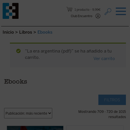
Saltar al contenido.
1 producto
9,99€
Club Encuentro
Inicio
>
Libros
>
Ebooks
“La era argentina (pdf)” se ha añadido a tu
carrito.
Ver carrito
Ebooks
FILTROS
Mostrando 709 - 720 de 1015
resultados