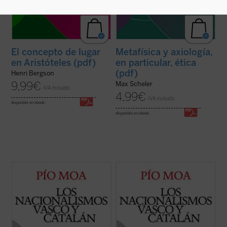
El concepto de lugar
Metafísica y axiología,
en Aristóteles (pdf)
en particular, ética
(pdf)
Henri Bergson
9,99
€
Max Scheler
IVA incluido
4,99
€
IVA incluido
disponible en ebook:
disponible en ebook:
Así como en los años 30 el reto principal
Así como en los años 30 el reto principal
para España era la revolución, hoy ha
para España era la revolución, hoy ha
pasado a ser el separatismo,
pasado a ser el separatismo,
particularmente en Cataluña y
particularmente en Cataluña y
Vascongadas, en menor medida en otras
Vascongadas, en menor medida en otras
regiones. Se trata, en resumen, de si
regiones. Se trata, en resumen, de si
España va a permanecer unida ...
(ver
España va a permanecer unida ...
(ver
ficha)
ficha)