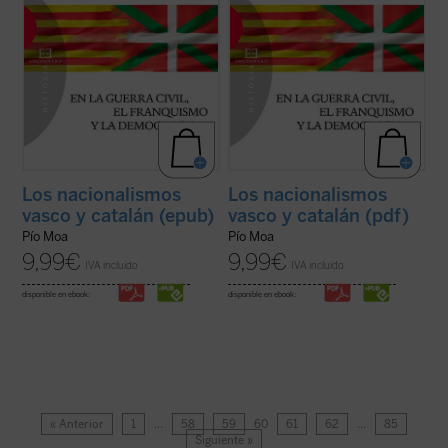
Los nacionalismos
Los nacionalismos
vasco y catalán (epub)
vasco y catalán (pdf)
Pío Moa
Pío Moa
9,99
€
9,99
€
IVA incluido
IVA incluido
disponible en ebook:
disponible en ebook:
« Anterior
1
…
58
59
60
61
62
…
85
Siguiente »