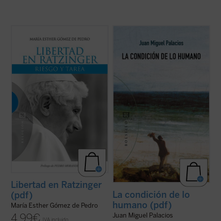
Libertad en Ratzinger
estudia las pautas
La condición de lo humano es la del ser
con las que Joseph Ratzinger guía al que se
finito que, al tener experiencia de su finitud,
aventura a atravesar la selva de la libertad.
se asoma de algún modo a lo infinito.
Sólo la alegre aceptación de lo que somos,
Esta peculiar forma de finitud es la que se
nuestra verdad y nuestra libertad
vislumbra en las lecciones que forman este
compartida, así como de la ...
(ver ficha)
libro. Las tres tratan de ...
(ver ficha)
Libertad en Ratzinger
La condición de lo
(pdf)
humano (pdf)
María Esther Gómez de Pedro
Juan Miguel Palacios
4,99
€
IVA incluido