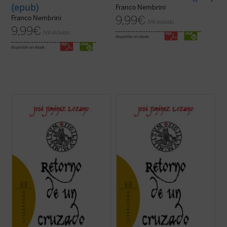
(epub)
Franco Nembrini
9,99
€
Franco Nembrini
IVA incluido
9,99
€
IVA incluido
disponible en ebook:
disponible en ebook:
«---¿Y ese es el Ángel de la Guarda, tío
«---¿Y ese es el Ángel de la Guarda, tío
Pedro?
Pedro?
Y nos contestó que era algo así, pero que
Y nos contestó que era algo así, pero que
se llamaba el Ángel de la Historia, y un día
se llamaba el Ángel de la Historia, y un día
le había visto él sentado y llorando,
le había visto él sentado y llorando,
tapándose la cara con las manos, y aunque
tapándose la cara con las manos, y aunque
él, tío Pedro, ...
(ver ficha)
él, tío Pedro, ...
(ver ficha)