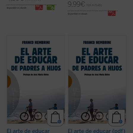
9,99
€
IVA incluido
disponible en ebook:
disponible en ebook:
Para Franco Nembrini educar es la
Para Franco Nembrini educar es la
vocación de la vida humana. Ha dialogado
vocación de la vida humana. Ha dialogado
constantemente sobre la experiencia
constantemente sobre la experiencia
educativa con padres, profesores,
educativa con padres, profesores,
educadores de instituciones de distinto
educadores de instituciones de distinto
género, incluidos médicos y funcionarios
género, incluidos médicos y funcionarios
públicos.
El ...
(ver ficha)
públicos.
El ...
(ver ficha)
El arte de educar
El arte de educar (pdf)