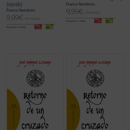
(epub)
Franco Nembrini
9,99
€
Franco Nembrini
IVA incluido
9,99
€
IVA incluido
disponible en ebook:
disponible en ebook:
«---¿Y ese es el Ángel de la Guarda, tío
«---¿Y ese es el Ángel de la Guarda, tío
Pedro?
Pedro?
Y nos contestó que era algo así, pero que
Y nos contestó que era algo así, pero que
se llamaba el Ángel de la Historia, y un día
se llamaba el Ángel de la Historia, y un día
le había visto él sentado y llorando,
le había visto él sentado y llorando,
tapándose la cara con las manos, y aunque
tapándose la cara con las manos, y aunque
él, tío Pedro, ...
(ver ficha)
él, tío Pedro, ...
(ver ficha)