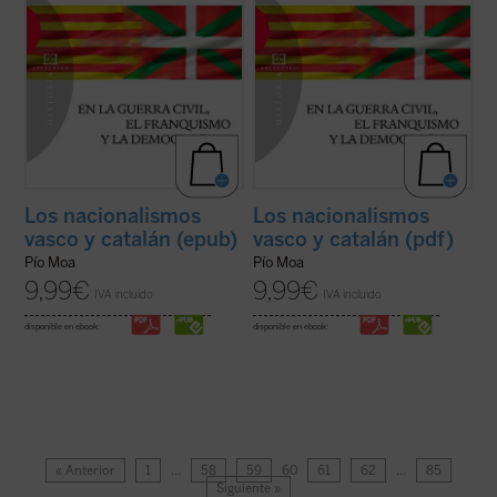
Los nacionalismos
Los nacionalismos
vasco y catalán (epub)
vasco y catalán (pdf)
Pío Moa
Pío Moa
9,99
€
9,99
€
IVA incluido
IVA incluido
disponible en ebook:
disponible en ebook:
« Anterior
1
…
58
59
60
61
62
…
85
Siguiente »