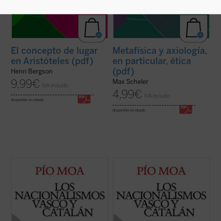
El concepto de lugar
Metafísica y axiología,
en Aristóteles (pdf)
en particular, ética
(pdf)
Henri Bergson
9,99
€
Max Scheler
IVA incluido
4,99
€
IVA incluido
disponible en ebook:
disponible en ebook:
Así como en los años 30 el reto principal
Así como en los años 30 el reto principal
para España era la revolución, hoy ha
para España era la revolución, hoy ha
pasado a ser el separatismo,
pasado a ser el separatismo,
particularmente en Cataluña y
particularmente en Cataluña y
Vascongadas, en menor medida en otras
Vascongadas, en menor medida en otras
regiones. Se trata, en resumen, de si
regiones. Se trata, en resumen, de si
España va a permanecer unida ...
(ver
España va a permanecer unida ...
(ver
ficha)
ficha)