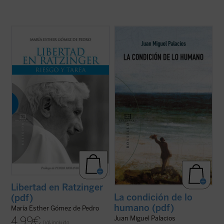
Libertad en Ratzinger
estudia las pautas
La condición de lo humano es la del ser
con las que Joseph Ratzinger guía al que se
finito que, al tener experiencia de su finitud,
aventura a atravesar la selva de la libertad.
se asoma de algún modo a lo infinito.
Sólo la alegre aceptación de lo que somos,
Esta peculiar forma de finitud es la que se
nuestra verdad y nuestra libertad
vislumbra en las lecciones que forman este
compartida, así como de la ...
(ver ficha)
libro. Las tres tratan de ...
(ver ficha)
Libertad en Ratzinger
La condición de lo
(pdf)
humano (pdf)
María Esther Gómez de Pedro
Juan Miguel Palacios
4,99
€
IVA incluido