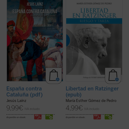
No había pasado una semana de la derrota
Libertad en Ratzinger
estudia las pautas
de Cavite cuando
La Veu de Catalunya
con las que Joseph Ratzinger guía al que se
afirmó que los catalanes «estamos
aventura a atravesar la selva de la libertad.
clavados a una barca que hace agua; si
Sólo la alegre aceptación de lo que somos,
queremos salvarnos hemos de aflojar las
nuestra verdad y nuestra libertad
ataduras».
compartida, así como de la ...
(ver ficha)
Un siglo largo después, Oriol ...
(ver ficha)
España contra
Libertad en Ratzinger
Cataluña (pdf)
(epub)
Jesús Laínz
María Esther Gómez de Pedro
9,99
€
4,99
€
IVA incluido
IVA incluido
disponible en ebook:
disponible en ebook: