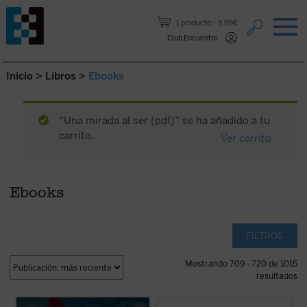
Saltar al contenido.
1 producto
9,99€
Club Encuentro
Inicio
>
Libros
>
Ebooks
“Una mirada al ser (pdf)” se ha añadido a tu
carrito.
Ver carrito
Ebooks
FILTROS
Mostrando 709 - 720 de 1015
resultados