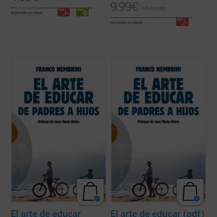
9,99
€
IVA incluido
disponible en ebook:
disponible en ebook:
Para Franco Nembrini educar es la
Para Franco Nembrini educar es la
vocación de la vida humana. Ha dialogado
vocación de la vida humana. Ha dialogado
constantemente sobre la experiencia
constantemente sobre la experiencia
educativa con padres, profesores,
educativa con padres, profesores,
educadores de instituciones de distinto
educadores de instituciones de distinto
género, incluidos médicos y funcionarios
género, incluidos médicos y funcionarios
públicos.
El ...
(ver ficha)
públicos.
El ...
(ver ficha)
El arte de educar
El arte de educar (pdf)