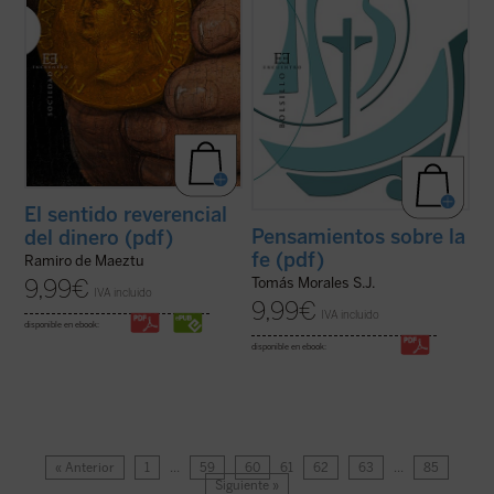
El sentido reverencial
Pensamientos sobre la
del dinero (pdf)
fe (pdf)
Ramiro de Maeztu
Tomás Morales S.J.
9,99
€
IVA incluido
9,99
€
IVA incluido
disponible en ebook:
disponible en ebook:
« Anterior
1
…
59
60
61
62
63
…
85
Siguiente »