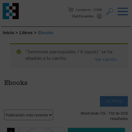
Saltar al contenido.
1 producto
9,99€
Club Encuentro
Inicio
>
Libros
>
Ebooks
“Sermones parroquiales / 6 (epub)” se ha
añadido a tu carrito.
Ver carrito
Ebooks
FILTROS
Mostrando 721 - 732 de 1015
resultados