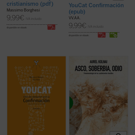
cristianismo (pdf)
YouCat Confirmación
Massimo Borghesi
(epub)
9,99
€
VV.AA.
IVA incluido
9,99
€
IVA incluido
disponible en ebook:
disponible en ebook:
Este libro es tu entrenador personal y te
«Extraño tema ha escogido usted, Sr.
acompaña hasta el gran día de tu
Kolnai», dijo Edmund Husserl cuando tuvo
Confirmación.
por primera vez entre sus manos el texto
En él encontrarás un buen programa de
de Aurel Kolnai acerca del asco, que junto a
entrenamiento, muchos consejos para una
la soberbia y el odio constituyen los tres
vida emocionante con Dios, pero ante todo,
ensayos que el autor escribió sobre ...
(ver
encuentras referencias a dos ...
(ver ficha)
ficha)