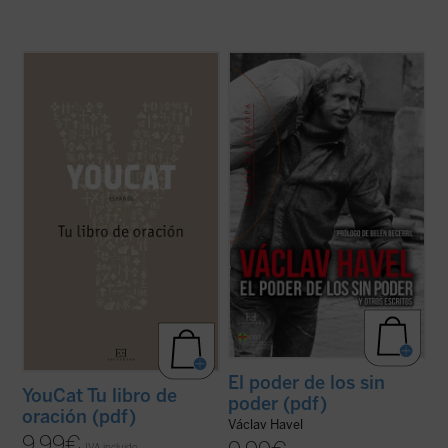
...
(ver ficha)
El poder de los sin poder
es una de las
obras más importantes de Václav Havel
(1936-2011), un ensayo que constituyó un
verdadero grito de libertad en los años
setenta y que pronto se convertiría en un
manifiesto de la disidencia en ...
(ver ficha)
El poder de los sin
YouCat Tu libro de
poder (pdf)
oración (pdf)
Václav Havel
9,99
€
IVA incluido