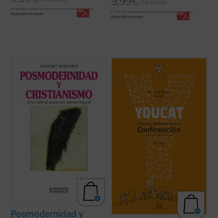
9,99
€
IVA incluido
disponible en ebook:
disponible en ebook:
¿Por qué la modernidad ha rechazado el
Este libro es tu entrenador personal y te
cristianismo?
acompaña hasta el gran día de tu
Confirmación.
¿Por qué la Iglesia ha visto construir un
En él encontrarás un buen programa de
mundo incristiano sin poder frenar la
entrenamiento, muchos consejos para una
secularización? Después de la Segunda
vida emocionante con Dios, pero ante todo,
Guerra Mundial, la Europa que proyectaba
encuentras referencias a dos ...
(ver ficha)
frenar el avance del ...
(ver ficha)
Posmodernidad y