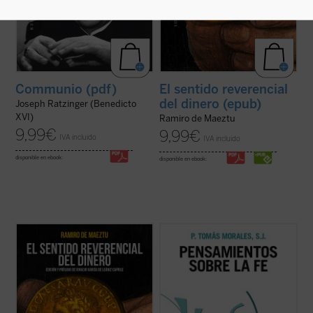
Communio (pdf)
El sentido reverencial
del dinero (epub)
Joseph Ratzinger (Benedicto
XVI)
Ramiro de Maeztu
9,99
€
9,99
€
IVA incluido
IVA incluido
disponible en ebook:
disponible en ebook:
Pocas veces hallará el lector una obra tan
Esta edición ha sido preparada por las
sorprendentemente oportuna y
Cruzadas de santa María
, seleccionando
esclarecedora para nuestras actuales
de los escritos del P. Tomás Morales, S.J.
circunstancias económico-financieras y
aquellos fragmentos significativos en torno
morales como ésta de Ramiro de Maeztu.
a la virtud de la fe, recordando su memoria
Oportuna, al interrogarnos forzosamente
de forma significativa en la ...
(ver ficha)
por las causas ...
(ver ficha)