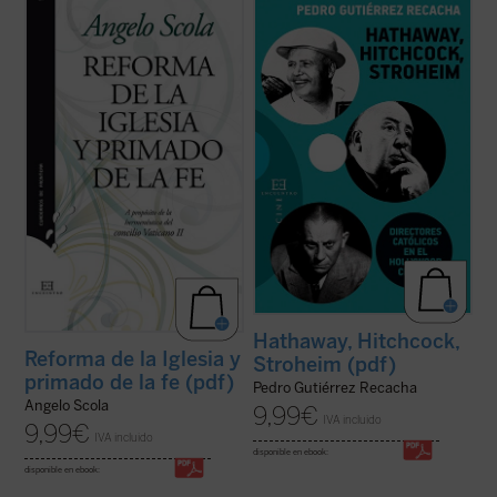
Los frutos del Vaticano II son ya bien
¿Qué es lo que tiene el cine clásico que lo
visibles en la historia de la Iglesia. Sin
convierte en un fenómeno artístico tan
embargo, su recepción, todavía en
especial? ¿Por qué, hoy en día, todavía nos
proceso, continúa exigiendo de los
llaman la atención unas películas que, en
cristianos una respuesta libre y generosa a
muchos casos, se rodaron hace casi un
la llamada de Dios que se ofrece en la
siglo? Quizá buena parte del ...
(ver ficha)
trama ...
(ver ficha)
Hathaway, Hitchcock,
Reforma de la Iglesia y
Stroheim (pdf)
primado de la fe (pdf)
Pedro Gutiérrez Recacha
Angelo Scola
9,99
€
IVA incluido
9,99
€
IVA incluido
disponible en ebook:
disponible en ebook: