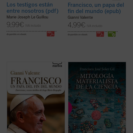
Los testigos están
Francisco, un papa del
entre nosotros (pdf)
fin del mundo (epub)
Marie-Joseph Le Guillou
Gianni Valente
9,99
€
4,99
€
IVA incluido
IVA incluido
disponible en ebook:
disponible en ebook:
¿Quién es el Papa que viene «del fin del
La tesis central de este libro es que la
mundo»? El Arzobispo de Buenos Aires,
lectura materialista de la ciencia posee en
jesuita, conocido en Argentina por su
nuestro tiempo los rasgos característicos
sensibilidad pastoral, su estilo de vida
de una mitología. Se trata de una
sencillo, su atención hacia los pobres y las
representación deformada de la ciencia, en
cuestiones sociales.
la que se intenta hacer pasar por ...
(ver
El libro de ...
(ver ficha)
ficha)