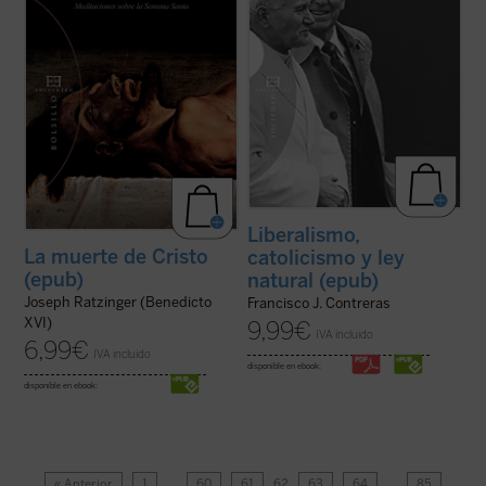
Liberalismo,
La muerte de Cristo
catolicismo y ley
(epub)
natural (epub)
Joseph Ratzinger (Benedicto
Francisco J. Contreras
XVI)
9,99
€
IVA incluido
6,99
€
IVA incluido
disponible en ebook:
disponible en ebook:
« Anterior
1
…
60
61
62
63
64
…
85