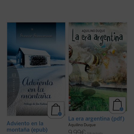
...
(ver ficha)
«Cierta crítica literaria daría no hace tanto
en acuñar la denominación de edad de plata
con el propósito de limpiar, fijar y dar
esplendor a una etapa desdichada de
nuestra historia contemporánea que
empezó y acabó entre alardes de ...
(ver
ficha)
La era argentina (pdf)
Adviento en la
Aquilino Duque
montaña (epub)
9,99
€
IVA incluido