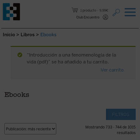
Saltar al contenido.
1 producto
9,99€
Club Encuentro
Inicio
>
Libros
>
Ebooks
“Introducción a una fenomenología de la
vida (pdf)” se ha añadido a tu carrito.
Ver carrito
Ebooks
FILTROS
Mostrando 733 - 744 de 1015
resultados