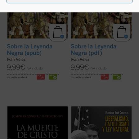
Sobre la Leyenda
Sobre la Leyenda
Negra (epub)
Negra (pdf)
Iván Vélez
Iván Vélez
9,99
€
9,99
€
IVA incluido
IVA incluido
disponible en ebook:
disponible en ebook:
«Sí, Jesús ha muerto, ha "descendido" a la
El modelo político liberal ---caracterizado
profundidad misteriosa a la que la muerte
por el gobierno limitado, los derechos
nos conduce. Ha marchado hacia la
humanos y el libre mercado--- permitió a
soledad más extrema, donde nadie nos
Occidente construir a partir de 1800 las
puede acompañar. En efecto, "estar
sociedades más habitables de la historia. El
muerto" comporta ante todo la pérdida de
cristianismo jugó un papel ...
(ver ficha)
la ...
(ver ficha)