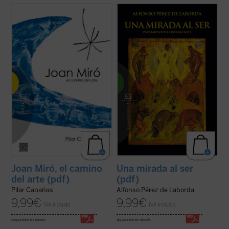
Cuando todo parecía dicho sobre Joan
Después de décadas de peregrinación
Miró, Pilar Cabañas nos sorprende
filosófica, la coherencia en la búsqueda de
acercándonos a su figura desde un ángulo
la verdad solamente puede haber quedado
totalmente diferente: desde los principios
definida por la realidad misma, que en la
creativos que rigen su obra. Sirviéndose de
multiplicidad de realidades se nos da como
un lenguaje preciso y claro no sólo nos da ...
una, y por una mirada que se sabe ...
(ver
(ver ficha)
ficha)
Joan Miró, el camino
Una mirada al ser
del arte (pdf)
(pdf)
Pilar Cabañas
Alfonso Pérez de Laborda
9,99
€
9,99
€
IVA incluido
IVA incluido
disponible en ebook:
disponible en ebook: