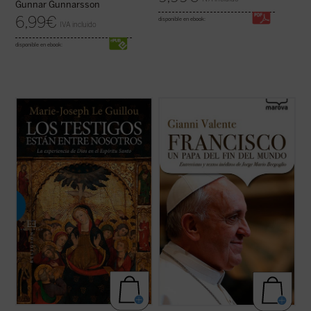
Gunnar Gunnarsson
6,99
€
disponible en ebook:
IVA incluido
disponible en ebook:
«Estoy muy feliz de tener ahora en su libro
¿Quién es el Papa que viene «del fin del
una pneumatología alimentada en las
mundo»? El Arzobispo de Buenos Aires,
mejores fuentes de la fe y madurada en la
jesuita, conocido en Argentina por su
constante meditación del Misterio». Con
sensibilidad pastoral, su estilo de vida
estas palabras respondía Joseph
sencillo, su atención hacia los pobres y las
Ratzinger al padre Le Guillou que le había ...
cuestiones sociales.
(ver ficha)
El libro de ...
(ver ficha)