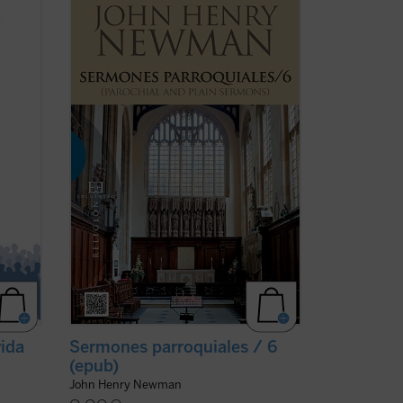
 doble
los
Sermones Parroquiales
fueron
 de
predicados a lo largo de seis años, entre
del
1836 y el decisivo 1841. La impresión es
sis
que Newman seleccionó con mucho
lace
equilibrio los veinticinco sermones de
este volumen. ...
(ver ficha)
vida
Sermones parroquiales / 6
(epub)
John Henry Newman