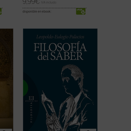
9,99
€
IVA incluido
disponible en ebook:
del
La
Filosofía del Saber
de Leopoldo-
o, es
Eulogio Palacios es una investigación
ciones
personal, pero sistemática, sobre el
n a
conocimiento científico y técnico en sus
aspectos filosóficos. Su primera parte
slam
está dedicada al estudio de los
elementos que ...
(ver ficha)