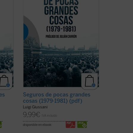
safío
de un desafío apasionante». Ese desafío
mino
no es más que la propia vida, el camino
más difícil ...
(ver ficha)
es
Seguros de pocas grandes
)
cosas (1979-1981) (pdf)
Luigi Giussani
9,99
€
IVA incluido
disponible en ebook: