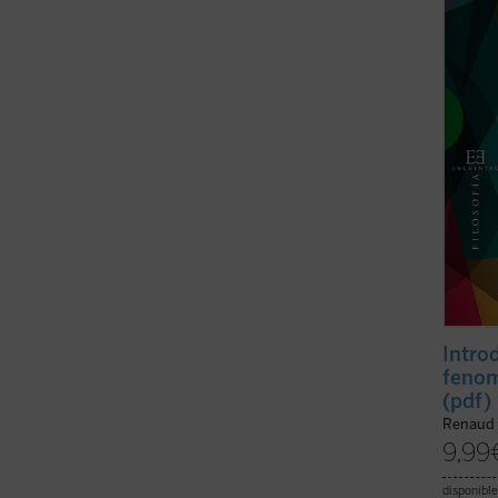
desemp
Leben
del pri
Intro
fenom
(pdf)
Renaud 
9,99
disponible