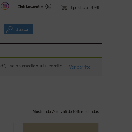
Club Encuentro
1 producto
9,99€
Buscar
f)” se ha añadido a tu carrito.
Ver carrito
Mostrando 745 - 756 de 1015 resultados
e el
Los sermones de esta sexta entrega de