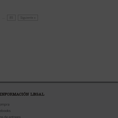
…
85
Siguiente »
 INFORMACIÓN LEGAL
compra
 ebooks
os de entrega