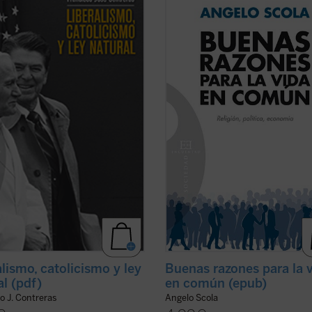
 gobierno limitado, los derechos
11 de septiembre de 2001. Más del
s y el libre mercado--- permitió a
nos separa ya de la caída del muro
nte construir a partir de 1800 las
Berlín, mientras que desde finales 
ades más habitables de la historia.
2008 estamos inmersos en una cri
tianismo jugó un papel ...
(ver ficha)
económica y financiera cuyo desen
todavía es ...
(ver ficha)
alismo, catolicismo y ley
Buenas razones para la 
al (pdf)
en común (epub)
o J. Contreras
Angelo Scola