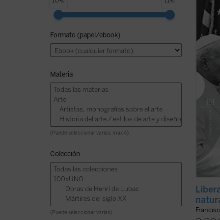
10€
11€
por el
humano
Occide
Formato (papel/ebook)
socied
El cris
Materia
(Puede seleccionar varias: máx 4)
Colección
Liber
natur
Francisc
(Puede seleccionar varias)