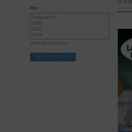
9,99
Año
disponible
Por pr
escue
(Puede seleccionar varias)
absolu
argum
releva
amplís
históri