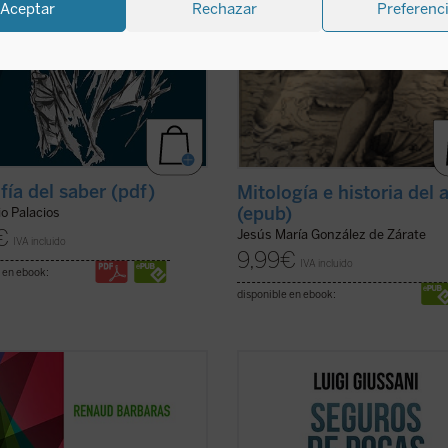
Aceptar
Rechazar
Preferenc
fía del saber (pdf)
Mitología e historia del 
(epub)
io Palacios
€
Jesús María González de Zárate
IVA incluido
9,99
€
IVA incluido
 en ebook:
disponible en ebook:
da ocupa un puesto singular en la
«El que lea estas conversaciones --
enología. No hay pensamiento
escribe Julián Carrón en el prólogo-
nológico, empezando por el de su
verá llevado de la mano por su
or, para el que esta noción no
humanidad palpitante a la profund