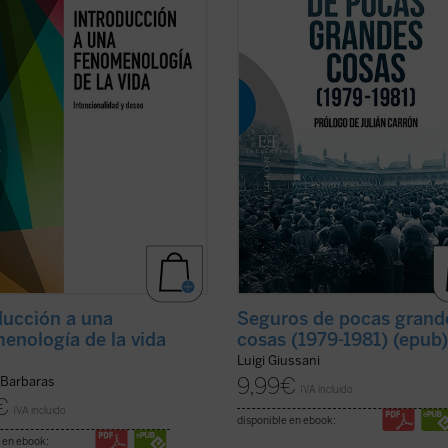
eñe un papel central. De la
de un desafío apasionante». Ese de
swelt
husserliana a la vida fáctica
no es más que la propia vida, el ca
mer ...
(ver ficha)
más difícil ...
(ver ficha)
ducción a una
Seguros de pocas grand
enología de la vida
cosas (1979-1981) (epub
Luigi Giussani
9,99
€
Barbaras
IVA incluido
€
IVA incluido
disponible en ebook:
 en ebook: