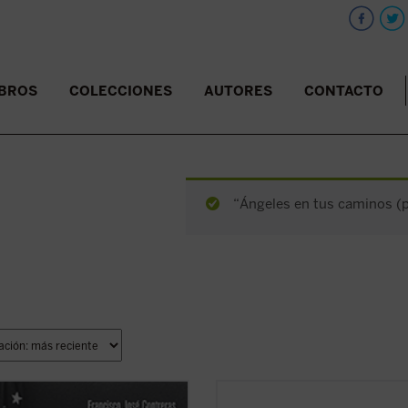
IBROS
COLECCIONES
AUTORES
CONTACTO
“Ángeles en tus caminos (pd
elo político liberal ---caracterizado
Ha pasado más de una década desd