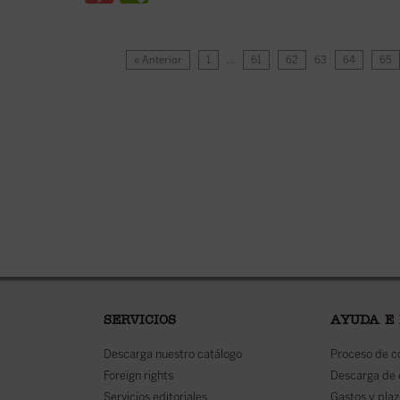
« Anterior
1
…
61
62
63
64
65
SERVICIOS
AYUDA E
Descarga nuestro catálogo
Proceso de 
Foreign rights
Descarga de
Servicios editoriales
Gastos y plaz