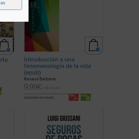
ias
Introducción a una
arte
fenomenología de la vida
(epub)
Renaud Barbaras
9,99
€
IVA incluido
disponible en ebook:
-
«El que lea estas conversaciones ---
-- se
escribe Julián Carrón en el prólogo--- se
verá llevado de la mano por su
idad
humanidad palpitante a la profundidad