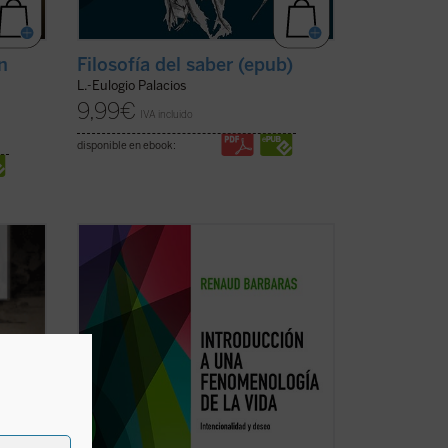
n
Filosofía del saber (epub)
L.-Eulogio Palacios
9,99
€
IVA incluido
disponible en ebook:
dias,
«La vida ocupa un puesto singular en la
fenomenología. No hay pensamiento
fenomenológico, empezando por el de su
 de la
fundador, para el que esta noción no
 esta
desempeñe un papel central. De la
n
Lebenswelt
husserliana a la vida fáctica
del primer ...
(ver ficha)