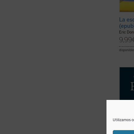
La es
(epub
Eric Don
9,99
disponible
La
Fil
Eulogi
person
conoci
aspect
está d
elemen
Utilizamos c