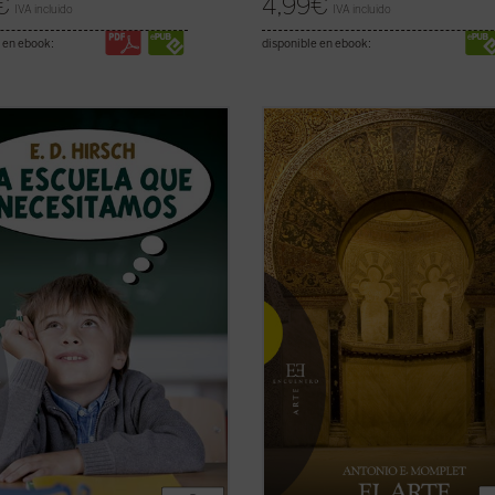
€
4,99
€
IVA incluido
IVA incluido
 en ebook:
disponible en ebook:
imera vez traducido al español,
La
El arte hispanomusulmán es parte 
la que necesitamos
es un libro
arte islámico. Pero, al mismo tiemp
tamente contracorriente. Con
heredero y receptor de otras tradi
entos fundamentados en los más
artísticas que son las que colabora
ntes estudios científicos y en su
darle su riqueza y su propia
imo bagaje cultural, literario,
caracterización. La presencia del I
co y ...
(ver ficha)
en la península ...
(ver ficha)