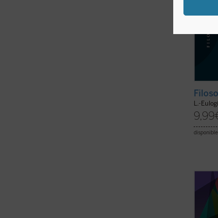
Filoso
L.-Eulog
9,99
disponible
«La vi
fenom
fenome
fundad