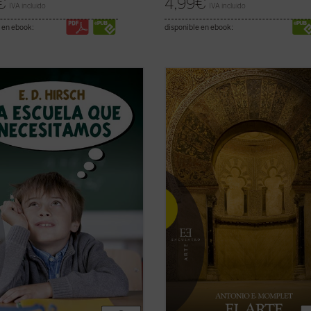
€
4,99
€
IVA incluido
IVA incluido
 en ebook:
disponible en ebook:
imera vez traducido al español,
La
El arte hispanomusulmán es parte 
la que necesitamos
es un libro
arte islámico. Pero, al mismo tiemp
tamente contracorriente. Con
heredero y receptor de otras tradi
entos fundamentados en los más
artísticas que son las que colabora
ntes estudios científicos y en su
darle su riqueza y su propia
imo bagaje cultural, literario,
caracterización. La presencia del I
co y ...
(ver ficha)
en la península ...
(ver ficha)