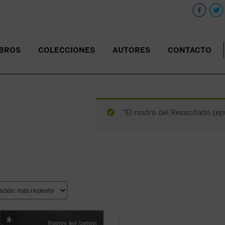
IBROS
COLECCIONES
AUTORES
CONTACTO
“El rostro del Resucitado (ep
elo político liberal ---caracterizado
Ha pasado más de una década desd