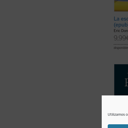
La es
(epub
Eric Don
9,99
disponible
La
Fil
Eulogi
person
conoci
aspect
está d
elemen
Utilizamos c