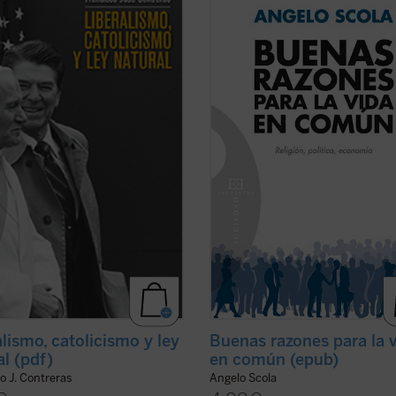
 gobierno limitado, los derechos
11 de septiembre de 2001. Más del
s y el libre mercado--- permitió a
nos separa ya de la caída del muro
nte construir a partir de 1800 las
Berlín, mientras que desde finales 
ades más habitables de la historia.
2008 estamos inmersos en una cri
tianismo jugó un papel ...
(ver ficha)
económica y financiera cuyo desen
todavía es ...
(ver ficha)
alismo, catolicismo y ley
Buenas razones para la 
al (pdf)
en común (epub)
o J. Contreras
Angelo Scola