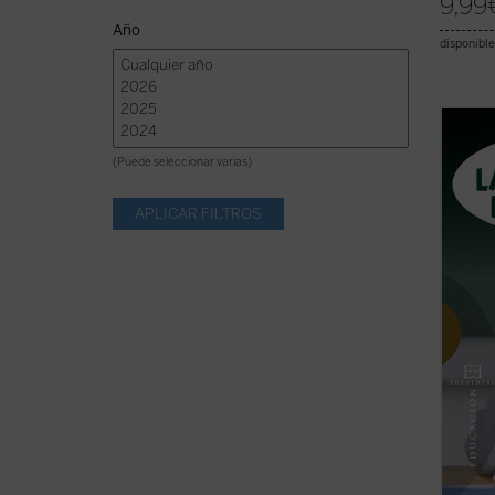
9,99
Año
disponible
Por pr
escue
(Puede seleccionar varias)
absolu
argum
releva
amplís
históri