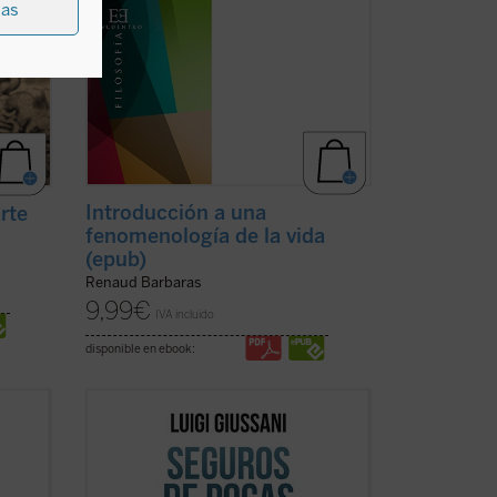
ias
Introducción a una
arte
fenomenología de la vida
(epub)
Renaud Barbaras
9,99
€
IVA incluido
disponible en ebook:
-
«El que lea estas conversaciones ---
-- se
escribe Julián Carrón en el prólogo--- se
verá llevado de la mano por su
idad
humanidad palpitante a la profundidad