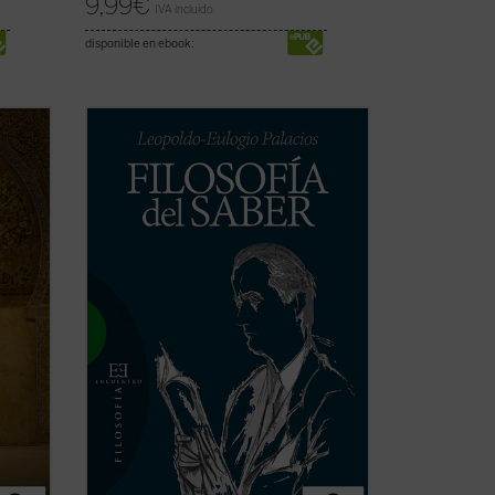
9,99
€
IVA incluido
disponible en ebook:
del
La
Filosofía del Saber
de Leopoldo-
o, es
Eulogio Palacios es una investigación
ciones
personal, pero sistemática, sobre el
n a
conocimiento científico y técnico en sus
aspectos filosóficos. Su primera parte
slam
está dedicada al estudio de los
elementos que ...
(ver ficha)