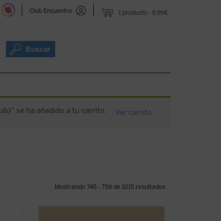
Club Encuentro
1 producto
9,99€
Buscar
ub)” se ha añadido a tu carrito.
Ver carrito
Mostrando 745 - 756 de 1015 resultados
e el
Los sermones de esta sexta entrega de