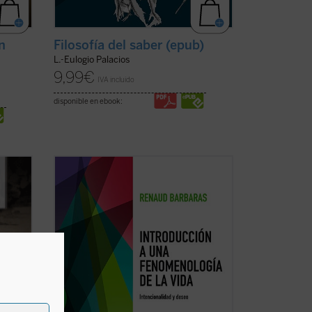
n
Filosofía del saber (epub)
L.-Eulogio Palacios
9,99
€
IVA incluido
disponible en ebook:
dias,
«La vida ocupa un puesto singular en la
fenomenología. No hay pensamiento
fenomenológico, empezando por el de su
 de la
fundador, para el que esta noción no
 esta
desempeñe un papel central. De la
n
Lebenswelt
husserliana a la vida fáctica
del primer ...
(ver ficha)