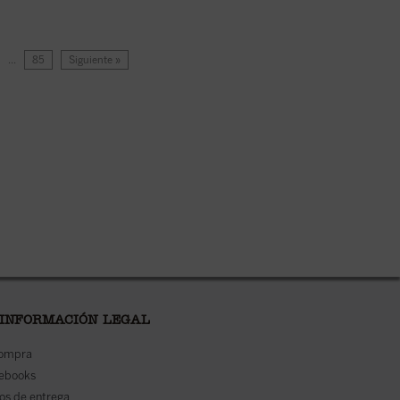
…
85
Siguiente »
 INFORMACIÓN LEGAL
compra
 ebooks
os de entrega