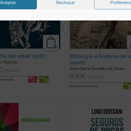
Aceptar
Rechazar
Preferenc
fía del saber (pdf)
Mitología e historia del 
(epub)
io Palacios
€
Jesús María González de Zárate
IVA incluido
9,99
€
IVA incluido
 en ebook:
disponible en ebook:
da ocupa un puesto singular en la
«El que lea estas conversaciones --
enología. No hay pensamiento
escribe Julián Carrón en el prólogo-
nológico, empezando por el de su
verá llevado de la mano por su
or, para el que esta noción no
humanidad palpitante a la profund