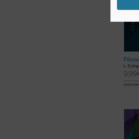
Filoso
L.-Eulog
9,99
disponible
«La vi
fenom
fenome
fundad