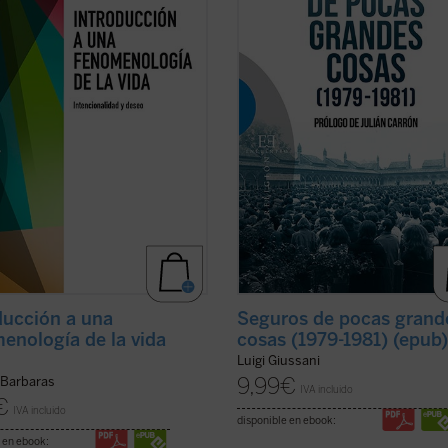
eñe un papel central. De la
de un desafío apasionante». Ese de
swelt
husserliana a la vida fáctica
no es más que la propia vida, el ca
mer ...
(ver ficha)
más difícil ...
(ver ficha)
ducción a una
Seguros de pocas grand
enología de la vida
cosas (1979-1981) (epub
Luigi Giussani
9,99
€
Barbaras
IVA incluido
€
IVA incluido
disponible en ebook:
 en ebook: