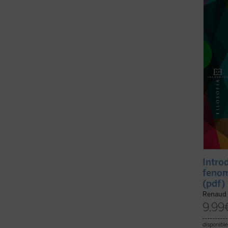
desemp
Leben
del pri
Intro
fenom
(pdf)
Renaud 
9,99
disponible