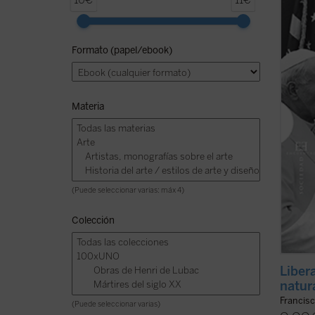
10€
11€
por el
humano
Occide
Formato (papel/ebook)
socied
El cris
Materia
(Puede seleccionar varias: máx 4)
Colección
Liber
natur
Francisc
(Puede seleccionar varias)