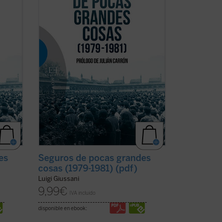
safío
de un desafío apasionante». Ese desafío
mino
no es más que la propia vida, el camino
más difícil ...
(ver ficha)
es
Seguros de pocas grandes
)
cosas (1979-1981) (pdf)
Luigi Giussani
9,99
€
IVA incluido
disponible en ebook: