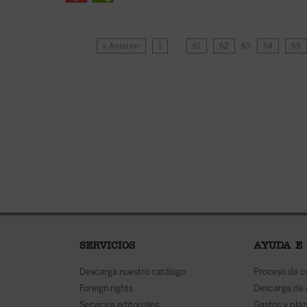
« Anterior
1
…
61
62
63
64
65
SERVICIOS
AYUDA E
Descarga nuestro catálogo
Proceso de 
Foreign rights
Descarga de
Servicios editoriales
Gastos y plaz