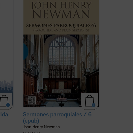
 doble
los
Sermones Parroquiales
fueron
 de
predicados a lo largo de seis años, entre
del
1836 y el decisivo 1841. La impresión es
sis
que Newman seleccionó con mucho
lace
equilibrio los veinticinco sermones de
este volumen. ...
(ver ficha)
vida
Sermones parroquiales / 6
(epub)
John Henry Newman