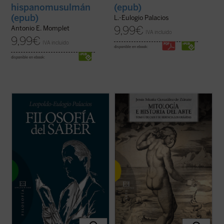
hispanomusulmán
(epub)
(epub)
L.-Eulogio Palacios
9,99
€
Antonio E. Momplet
IVA incluido
9,99
€
IVA incluido
disponible en ebook:
disponible en ebook:
La
Filosofía del Saber
de Leopoldo-Eulogio
León Battista Alberti cuenta que Fidias,
Palacios es una investigación personal,
queriendo representar a Júpiter, aprendió
pero sistemática, sobre el conocimiento
más de Homero que de representación
científico y técnico en sus aspectos
alguna. El propósito de la presente edición
filosóficos. Su primera parte está dedicada
se fundamenta en esta opinión, pues trata
al estudio de los elementos que ...
(ver
de establecer un nexo entre imagen y ...
ficha)
(ver ficha)