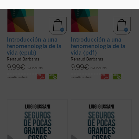
Introducción a una
Introducción a una
fenomenología de la
fenomenología de la
vida (epub)
vida (pdf)
Renaud Barbaras
Renaud Barbaras
9,99
€
9,99
€
IVA incluido
IVA incluido
disponible en ebook:
disponible en ebook:
«El que lea estas conversaciones ---
«El que lea estas conversaciones ---
escribe Julián Carrón en el prólogo--- se
escribe Julián Carrón en el prólogo--- se
verá llevado de la mano por su humanidad
verá llevado de la mano por su humanidad
palpitante a la profundidad de un desafío
palpitante a la profundidad de un desafío
apasionante». Ese desafío no es más que la
apasionante». Ese desafío no es más que la
propia vida, el camino más difícil ...
(ver
propia vida, el camino más difícil ...
(ver
ficha)
ficha)