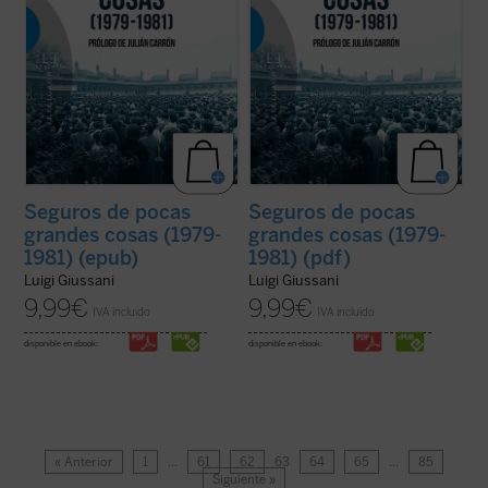
Seguros de pocas
Seguros de pocas
grandes cosas (1979-
grandes cosas (1979-
1981) (epub)
1981) (pdf)
Luigi Giussani
Luigi Giussani
9,99
€
9,99
€
IVA incluido
IVA incluido
disponible en ebook:
disponible en ebook:
« Anterior
1
…
61
62
63
64
65
…
85
Siguiente »