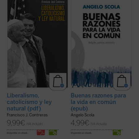
El modelo político liberal ---caracterizado
Ha pasado más de una década desde el 11
por el gobierno limitado, los derechos
de septiembre de 2001. Más del doble nos
humanos y el libre mercado--- permitió a
separa ya de la caída del muro de Berlín,
Occidente construir a partir de 1800 las
mientras que desde finales del 2008
sociedades más habitables de la historia. El
estamos inmersos en una crisis
cristianismo jugó un papel ...
(ver ficha)
económica y financiera cuyo desenlace
todavía es ...
(ver ficha)
Liberalismo,
Buenas razones para
catolicismo y ley
la vida en común
natural (pdf)
(epub)
Francisco J. Contreras
Angelo Scola
9,99
€
4,99
€
IVA incluido
IVA incluido
disponible en ebook:
disponible en ebook: