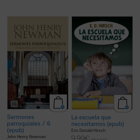
Los sermones de esta sexta entrega de los
Por primera vez traducido al español,
La
Sermones Parroquiales
fueron predicados
escuela que necesitamos
es un libro
a lo largo de seis años, entre 1836 y el
absolutamente contracorriente. Con
decisivo 1841. La impresión es que
argumentos fundamentados en los más
Newman seleccionó con mucho equilibrio
relevantes estudios científicos y en su
los veinticinco sermones de este volumen.
amplísimo bagaje cultural, literario,
...
(ver ficha)
histórico y ...
(ver ficha)
Sermones
La escuela que
parroquiales / 6
necesitamos (epub)
(epub)
Eric Donald Hirsch
9,99
€
John Henry Newman
IVA incluido