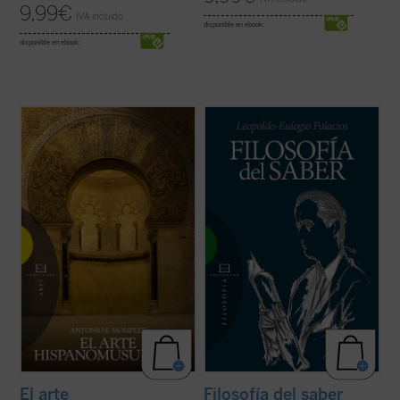
9,99
€
IVA incluido
disponible en ebook:
disponible en ebook:
El arte hispanomusulmán es parte del arte
La
Filosofía del Saber
de Leopoldo-Eulogio
islámico. Pero, al mismo tiempo, es
Palacios es una investigación personal,
heredero y receptor de otras tradiciones
pero sistemática, sobre el conocimiento
artísticas que son las que colaboran a darle
científico y técnico en sus aspectos
su riqueza y su propia caracterización. La
filosóficos. Su primera parte está dedicada
presencia del Islam en la península ...
(ver
al estudio de los elementos que ...
(ver
ficha)
ficha)
El arte
Filosofía del saber