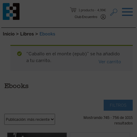
Saltar al contenido.
1 producto
4,99€
Club Encuentro
Inicio
>
Libros
>
Ebooks
“Caballo en el monte (epub)” se ha añadido
a tu carrito.
Ver carrito
Ebooks
FILTROS
Mostrando 745 - 756 de 1015
resultados