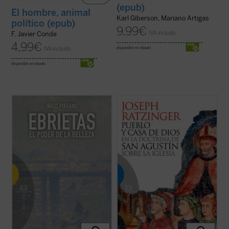
(epub)
El hombre, animal
Karl Giberson, Mariano Artigas
político (epub)
9,99
€
IVA incluido
F. Javier Conde
4,99
€
IVA incluido
disponible en ebook:
disponible en ebook:
Cuando un filósofo escribe sobre estética,
El concepto de pueblo de Dios en la
el resultado constituye en no pocos casos
eclesiología de Agustín de Hipona es el
un ejercicio de admirable erudición que no
concepto central de este libro, redactado
consigue penetrar en la naturaleza de la
como tesis doctoral por Joseph Ratzinger
creación poética. Y al revés; si un artista se
y que supuso su brillante entrada en el
lanza a la difícil tarea ...
(ver ficha)
mundo de la investigación teológica. En ...
(ver ficha)