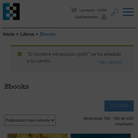
Saltar al contenido.
1 producto
9,99€
Club Encuentro
Inicio
>
Libros
>
Ebooks
“El hombre intranquilo (pdf)” se ha añadido
a tu carrito.
Ver carrito
Ebooks
FILTROS
Mostrando 769 - 780 de 1015
resultados