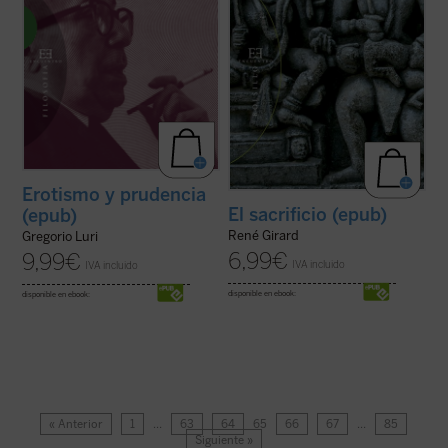
Erotismo y prudencia
El sacrificio (epub)
(epub)
René Girard
Gregorio Luri
6,99
€
9,99
€
IVA incluido
IVA incluido
disponible en ebook:
disponible en ebook:
« Anterior
1
…
63
64
65
66
67
…
85
Siguiente »