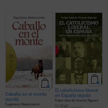
¿Cuánto dolor puede soportar un hombre?
«Una sesgada visión del XIX español tiende
El protagonista de esta historia, como si
a entender esta historia como un
fuera un nuevo santo Job, se hunde en las
enfrentamiento entre liberales,
profundidades más insondables del
modernizadores, y católicos,
sufrimiento humano. La guerra es la pena
reaccionarios. Esta visión es falsa: desde el
con que la humanidad sufriente se castiga
catolicismo militante, explícito y
a sí ...
(ver ficha)
convencido de los autores ...
(ver ficha)
El catolicismo liberal
Caballo en el monte
en España (epub)
(epub)
Felipe-José de Vicente Algueró
Eugeniusz Malaczewski
9,99
€
IVA incluido