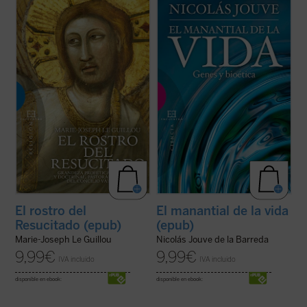
«Una obra sólida sobre el Concilio y un
¿Qué concepto tenemos del ser humano
estimulante de la vida cristiana». Con estas
como ente biológico? ¿Cómo pudo la
palabras describe Henri de Lubac
El Rostro
evolución generar un ser consciente y
del Resucitado
, volumen con el que Marie-
ético a partir de unas bestias instintivas y
Josep Le Guillou, perito en el Concilio
egoístas? ¿Por qué le atribuimos al ser
Vaticano II y uno de los ...
(ver ficha)
humano el mayor valor y dignidad entre los
...
(ver ficha)
El rostro del
El manantial de la vida
Resucitado (epub)
(epub)
Marie-Joseph Le Guillou
Nicolás Jouve de la Barreda
9,99
€
9,99
€
IVA incluido
IVA incluido
disponible en ebook:
disponible en ebook: