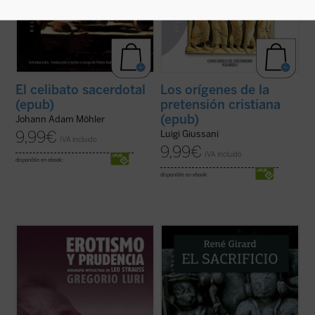
El celibato sacerdotal
Los orígenes de la
(epub)
pretensión cristiana
(epub)
Johann Adam Möhler
9,99
€
Luigi Giussani
IVA incluido
9,99
€
IVA incluido
disponible en ebook:
disponible en ebook:
¿Quién era Leo Strauss y qué decía
El sacrificio está en el origen de la cultura
exactamente? Hay quienes se jactan de
humana. El griego queda a oscuras, los
haber descubierto el «indiscutible carácter
vedas se acercan a su desvelamiento, pero
falocrático» de su filosofía, quienes lo ven
sólo el cristianismo lo pone en evidencia y
como el constructor moderno del «mito de
lo desamortiza. Y, con esta acción
la tradición» y quienes alimentan ...
(ver
desmitificadora, deja también en ...
(ver
ficha)
ficha)