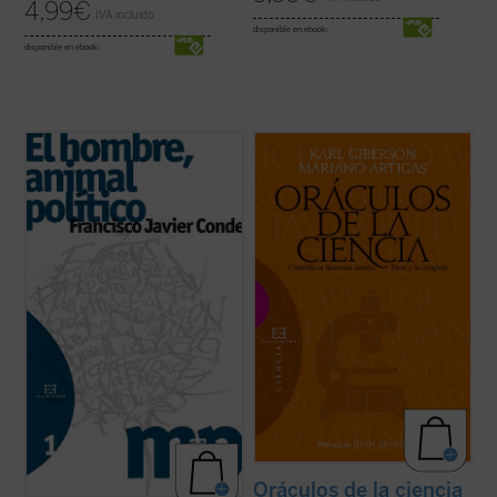
4,99
€
IVA incluido
disponible en ebook:
disponible en ebook:
El proceso reduccionista al que se ha visto
La ciencia forma parte de nuestra
sometida la política, convertida en una pura
compresión contemporánea del mundo y
relación de poder, se ha solapado
de nuestra esperanza en el futuro. Para
paradójicamente con una Sociedad
algunos ha desplazado a la religión, y los
despolitizada
y un Estado
desapoderado
.
creyentes deben afrontar los desafíos
También con la perversa ...
(ver ficha)
planteados por la ciencia. Sin embargo,
pocos tienen ...
(ver ficha)
Oráculos de la ciencia