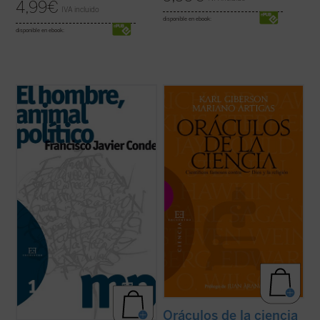
4,99
€
IVA incluido
disponible en ebook:
disponible en ebook:
El proceso reduccionista al que se ha visto
La ciencia forma parte de nuestra
sometida la política, convertida en una pura
compresión contemporánea del mundo y
relación de poder, se ha solapado
de nuestra esperanza en el futuro. Para
paradójicamente con una Sociedad
algunos ha desplazado a la religión, y los
despolitizada
y un Estado
desapoderado
.
creyentes deben afrontar los desafíos
También con la perversa ...
(ver ficha)
planteados por la ciencia. Sin embargo,
pocos tienen ...
(ver ficha)
Oráculos de la ciencia