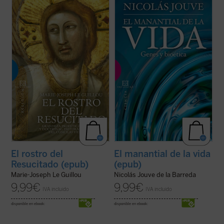
«Una obra sólida sobre el Concilio y un
¿Qué concepto tenemos del ser humano
estimulante de la vida cristiana». Con estas
como ente biológico? ¿Cómo pudo la
palabras describe Henri de Lubac
El Rostro
evolución generar un ser consciente y
del Resucitado
, volumen con el que Marie-
ético a partir de unas bestias instintivas y
Josep Le Guillou, perito en el Concilio
egoístas? ¿Por qué le atribuimos al ser
Vaticano II y uno de los ...
(ver ficha)
humano el mayor valor y dignidad entre los
...
(ver ficha)
El rostro del
El manantial de la vida
Resucitado (epub)
(epub)
Marie-Joseph Le Guillou
Nicolás Jouve de la Barreda
9,99
€
9,99
€
IVA incluido
IVA incluido
disponible en ebook:
disponible en ebook: