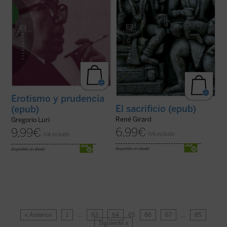
Erotismo y prudencia
El sacrificio (epub)
(epub)
René Girard
Gregorio Luri
6,99
€
9,99
€
IVA incluido
IVA incluido
disponible en ebook:
disponible en ebook:
« Anterior
1
…
63
64
65
66
67
…
85
Siguiente »