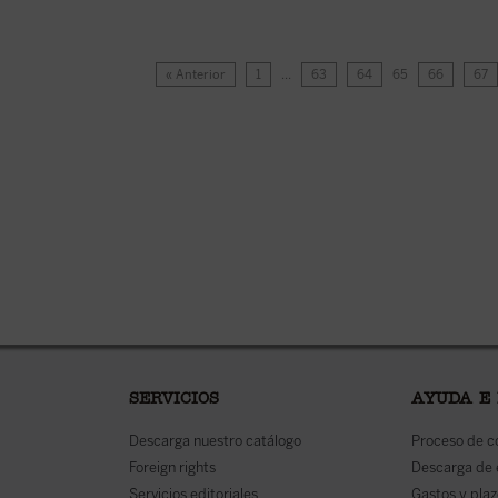
« Anterior
1
…
63
64
65
66
67
SERVICIOS
AYUDA E
Descarga nuestro catálogo
Proceso de 
Foreign rights
Descarga de
Servicios editoriales
Gastos y plaz