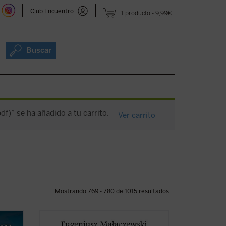
Club Encuentro
1 producto
9,99€
Buscar
df)” se ha añadido a tu carrito.
Ver carrito
Mostrando 769 - 780 de 1015 resultados
umano
¿Cuánto dolor puede soportar un