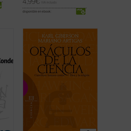
4,99
€
IVA incluido
disponible en ebook:
ha
La ciencia forma parte de nuestra
da en
compresión contemporánea del mundo y
de nuestra esperanza en el futuro. Para
algunos ha desplazado a la religión, y los
o
creyentes deben afrontar los desafíos
versa
planteados por la ciencia. Sin embargo,
pocos tienen ...
(ver ficha)