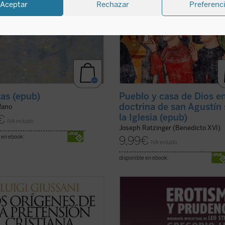
Aceptar
Rechazar
Preferenc
tas (epub)
Pueblo y casa de Dios en
doctrina de san Agustín
rfano
la Iglesia (epub)
€
IVA incluido
Joseph Ratzinger (Benedicto XVI)
 en ebook:
9,99
€
IVA incluido
disponible en ebook:
ibro se propone poner frente al
¿Quién era Leo Strauss y qué decí
 lo que pretende ser la hipótesis
exactamente? Hay quienes se jact
na.
haber descubierto el «indiscutible
te objeto, después de haber
carácter falocrático» de su filosofía