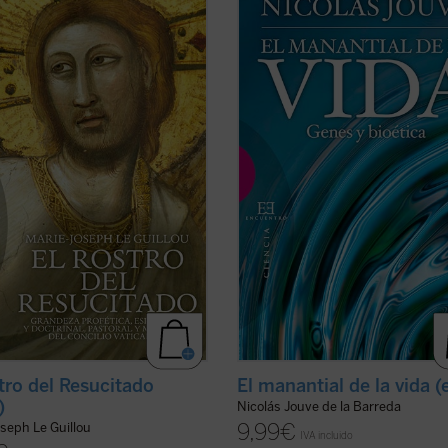
lante de la vida cristiana». Con
como ente biológico? ¿Cómo pudo 
palabras describe Henri de Lubac
evolución generar un ser conscient
tro del Resucitado
, volumen con el
ético a partir de unas bestias insti
rie-Josep Le Guillou, perito en el
y egoístas? ¿Por qué le atribuimos 
o Vaticano II y uno de los ...
(ver
humano el mayor valor y dignidad 
los ...
(ver ficha)
stro del Resucitado
El manantial de la vida 
)
Nicolás Jouve de la Barreda
9,99
€
seph Le Guillou
IVA incluido