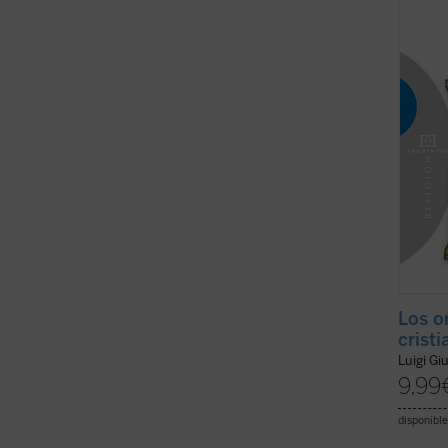
indica
signif
humana
(ver f
Los o
crist
Luigi Gi
9,99
disponible