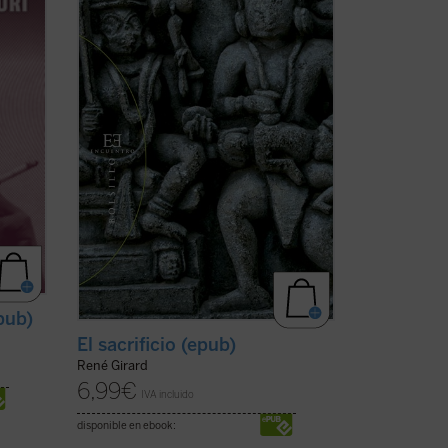
lo pone en evidencia y lo desamortiza. Y,
 y
con esta acción desmitificadora, deja
también en ...
(ver ficha)
pub)
El sacrificio (epub)
René Girard
6,99
€
IVA incluido
disponible en ebook: