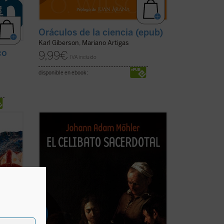
Oráculos de la ciencia (epub)
Karl Giberson, Mariano Artigas
co
9,99
€
IVA incluido
disponible en ebook:
a
Este libro, traducido por primera vez al
s el
castellano en una cuidada edición con
dactado
introducción y notas, recoge las
reflexiones útiles y apasionantes de
Möhler sobre el celibato de los
ación
sacerdotes católicos. Aunque se publicó
originalmente en ...
(ver ficha)