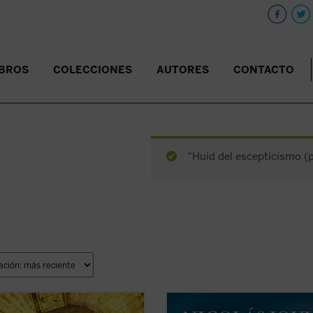
IBROS
COLECCIONES
AUTORES
CONTACTO
“Huid del escepticismo (p
bra sólida sobre el Concilio y un
¿Qué concepto tenemos del ser h