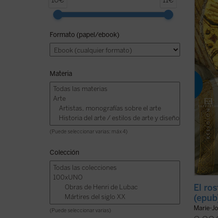
10€
11€
estimu
estas 
El Ros
Formato (papel/ebook)
que Ma
Concili
ficha)
Materia
(Puede seleccionar varias: máx 4)
Colección
El ro
(epub
Marie-Jo
(Puede seleccionar varias)