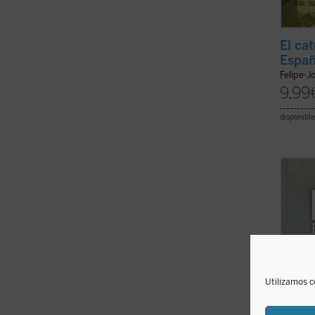
El cat
Españ
Felipe-J
9,99
disponible
Cuando
estéti
pocos 
erudic
natura
revés; 
tarea .
Utilizamos c