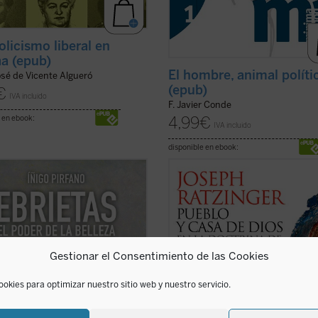
olicismo liberal en
a (epub)
El hombre, animal políti
osé de Vicente Algueró
(epub)
€
IVA incluido
F. Javier Conde
4,99
€
 en ebook:
IVA incluido
disponible en ebook:
 un filósofo escribe sobre
El concepto de pueblo de Dios en l
ca, el resultado constituye en no
eclesiología de Agustín de Hipona e
casos un ejercicio de admirable
concepto central de este libro, re
ión que no consigue penetrar en la
como tesis doctoral por Joseph
leza de la creación poética. Y al
Ratzinger y que supuso su brillante
si un artista se lanza a la difícil
entrada en el mundo de la investig
Gestionar el Consentimiento de las Cookies
..
(ver ficha)
teológica. En ...
(ver ficha)
ookies para optimizar nuestro sitio web y nuestro servicio.