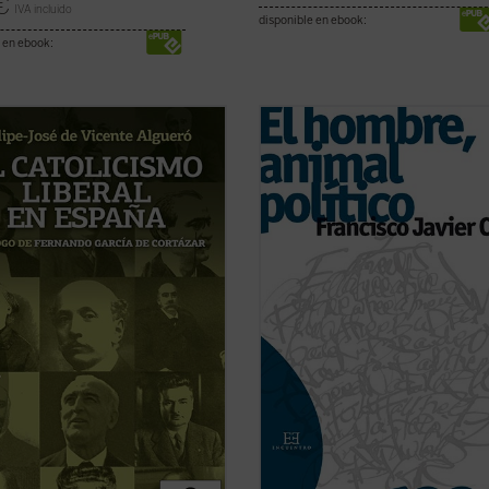
€
IVA incluido
disponible en ebook:
 en ebook:
esgada visión del XIX español
El proceso reduccionista al que se 
 a entender esta historia como un
visto sometida la política, converti
tamiento entre liberales,
una pura relación de poder, se ha
izadores, y católicos,
solapado paradójicamente con una
onarios. Esta visión es falsa: desde
Sociedad
despolitizada
y un Estad
licismo militante, explícito y
desapoderado
. También con la per
cido de los autores ...
(ver ficha)
...
(ver ficha)