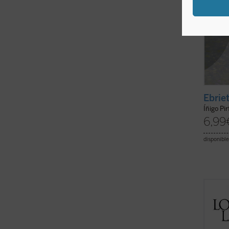
Ebrie
Íñigo Pi
6,99
disponible
Este l
lector
cristia
Con es