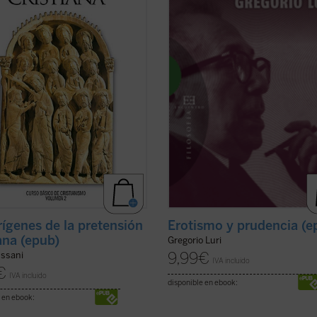
do algunas de las actitudes más
quienes lo ven como el constructor
icativas que ha tenido la creatividad
moderno del «mito de la tradición»
 para entrar en relación con ...
quienes alimentan ...
(ver ficha)
icha)
Erotismo y prudencia (e
rígenes de la pretensión
iana (epub)
Gregorio Luri
9,99
€
ussani
IVA incluido
€
IVA incluido
disponible en ebook:
 en ebook: