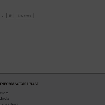
…
85
Siguiente »
 INFORMACIÓN LEGAL
compra
 ebooks
os de entrega