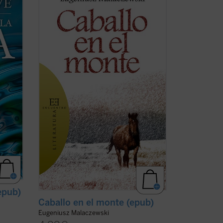
la
hombre? El protagonista de esta
e y
historia, como si fuera un nuevo santo
ntivas
Job, se hunde en las profundidades más
al ser
insondables del sufrimiento humano. La
entre
guerra es la pena con que la humanidad
sufriente se castiga a sí ...
(ver ficha)
(epub)
Caballo en el monte (epub)
Eugeniusz Malaczewski