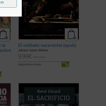
ias
 la
El celibato sacerdotal (epub)
 sobre
Johann Adam Möhler
9,99
€
IVA incluido
disponible en ebook:
a
El sacrificio está en el origen de la
an de
cultura humana. El griego queda a
oscuras, los vedas se acercan a su
,
desvelamiento, pero sólo el cristianismo