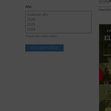
9,99
Año
disponible
«Una s
tiende
(Puede seleccionar varias)
enfren
modern
reacci
el cato
conven